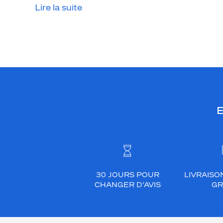
o
Lire la suite
d
e
r
n
e
.
S
a
E
c
o
u
l
e
u
30 JOURS POUR
LIVRAISO
r
CHANGER D’AVIS
GR
o
r
a