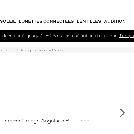
SOLEIL
LUNETTES CONNECTÉES
LENTILLES
AUDITION
plans d'été : jusqu’à -50% sur une sélection de solaires
J'en pro
na
Brut 32 Ogpu Orange Cristal
Su