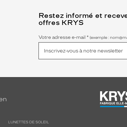
(Ce
Restez informé et recev
champ
offres KRYS
est
Name
obligatoire)
Votre adresse e-mail
*
(exemple : nom@ma
ien
LUNETTES DE SOLEIL