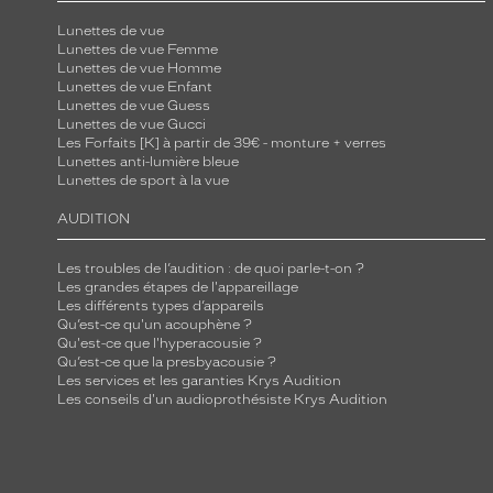
a
Lunettes de vue
p
Lunettes de vue Femme
Lunettes de vue Homme
t
Lunettes de vue Enfant
e
Lunettes de vue Guess
Lunettes de vue Gucci
l
Les Forfaits [K] à partir de 39€ - monture + verres
a
Lunettes anti-lumière bleue
l
Lunettes de sport à la vue
u
AUDITION
m
i
Les troubles de l’audition : de quoi parle-t-on ?
è
Les grandes étapes de l'appareillage
Les différents types d’appareils
r
Qu’est-ce qu'un acouphène ?
e
Qu'est-ce que l'hyperacousie ?
Qu’est-ce que la presbyacousie ?
p
Les services et les garanties Krys Audition
o
Les conseils d'un audioprothésiste Krys Audition
u
r
i