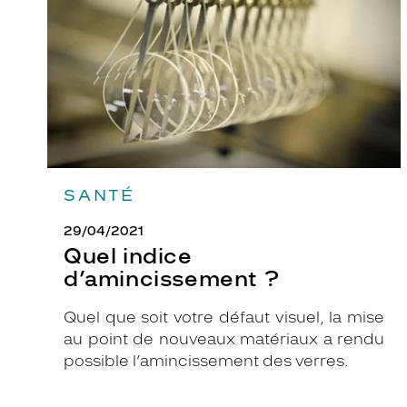
n
g
u
l
a
i
r
e
a
SANTÉ
f
29/04/2021
f
Quel indice
i
d’amincissement ?
r
m
Quel que soit votre défaut visuel, la mise
é
au point de nouveaux matériaux a rendu
e
possible l’amincissement des verres.
t
m