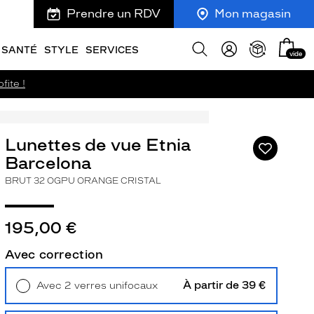
Prendre un RDV
Mon magasin
Mon
Afficher
SANTÉ
STYLE
SERVICES
vide
panie
la
recherche
fite !
Lunettes de vue Etnia
Ajouter
à
Barcelona
ma
BRUT 32 OGPU ORANGE CRISTAL
liste
d’envies
195,00 €
Avec correction
ivant
À partir de 39 €
Avec 2 verres unifocaux
Retrait en magasin
Offert