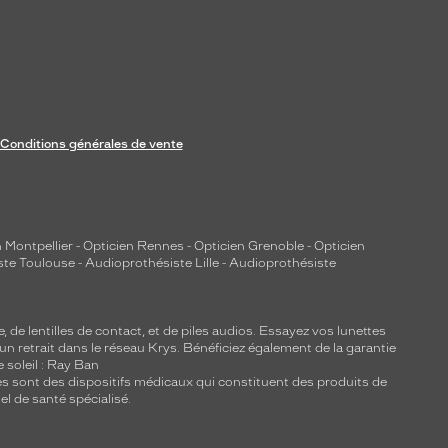
Conditions générales de vente
 Montpellier
-
Opticien Rennes
-
Opticien Grenoble
-
Opticien
ste Toulouse
-
Audioprothésiste Lille
-
Audioprothésiste
e, de
lentilles de contact
, et de piles audios. Essayez vos lunettes
 un retrait dans le réseau Krys. Bénéficiez également de la garantie
e soleil : Ray Ban
lles sont des dispositifs médicaux qui constituent des produits de
l de santé spécialisé.