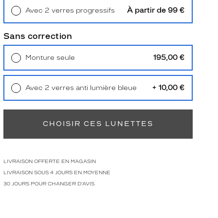
À partir de 99 €
Avec 2 verres progressifs
Retrait en magasin
Offert
Sans correction
195,00 €
Monture seule
Livraison à domicile
5,90 €
Retrait en magasin
Offert
+ 10,00 €
Avec 2 verres anti lumière bleue
Retrait en magasin
Offert
CHOISIR CES LUNETTES
LIVRAISON OFFERTE EN MAGASIN
LIVRAISON SOUS 4 JOURS EN MOYENNE
30 JOURS POUR CHANGER D'AVIS