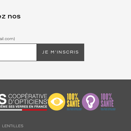
ez nos
il.com)
JE M'INSCRIS
LENTILLES