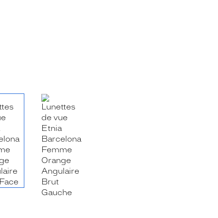
RE_FACEBOOK_TITLE
.SHARE_TWITTER_TITLE