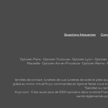
l
l
u
m
i
n
Questions fréquentes
Comm
e
r
l
e
v
Opticien Paris
-
Opticien Toulouse
-
Opticien Lyon
-
Opticien
Marseille
-
Opticien Aix-en-Provence
-
Opticien Reims
-
i
s
a
lentilles de contact
,
lunettes de vue
,
lunettes de soleil
et
piles au
g
grâce au miroir virtuel Krys, commandez en ligne et faites vous liv
e
"Satisfait ou r
Krys.com : C’est aussi plus de 1000 opticiens dans toute la Fra
a
santé réglementés por
v
e