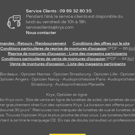
Service Clients : 09 69 32 80 35
Pendant l'été, le service clients est disponible du
lundi au vendredi de 10h à 18h.
serviceclients@krys.com
Nous contacter
andes - Retours - Remboursement
Conditions des offres sur le site
Conditions particulières de reprise de montures d’occasion
[PDF — 86
Ko
]
Reprise de montures d’occasion - Liste des magasins participants
Conditions particulières de vente de montures d’occasion
[PDF — 94
Ko
]
Vente de montures d’occasion - Liste des magasins participants
 Bordeaux
-
Opticien Nantes
-
Opticien Strasbourg
-
Opticien Lille
-
Opticien
Opticien Angers
-
Opticien Nancy
-
Audioprothésiste Paris
-
Audioprothési
Strasbourg
-
Audioprothésiste Marseille
Krys, Opticien en ligne :
dio
Krys.com : Site de vente en ligne de lunettes de soleil, de lunettes de vu
rer gratuitement chez l'un des opticiens Krys. La livraison est offerte pour
emboursé 30 jours". Retrouvez nos marques de lunettes de vue et
lunettes d
nce.
Trouvez l’opticien Krys le plus proche de chez vous
. Les lunettes/lenti
tant à ce titre le marquage CE. En cas de doute, consultez un professionne