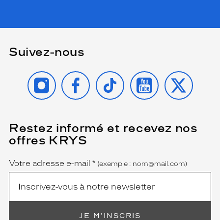
Suivez-nous
INSTAGRAM
FACEBOOK
TIKTOK
YOUTUBE
X
Restez informé et recevez nos
(Ce
champ
offres KRYS
est
Name
obligatoire)
Votre adresse e-mail
*
(exemple : nom@mail.com)
JE M'INSCRIS