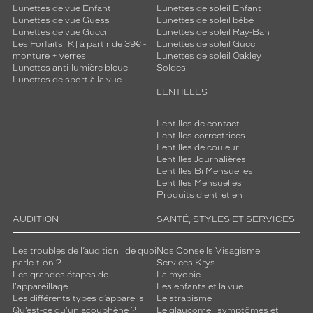
Lunettes de vue Enfant
Lunettes de soleil Enfant
Lunettes de vue Guess
Lunettes de soleil bébé
Lunettes de vue Gucci
Lunettes de soleil Ray-Ban
Les Forfaits [K] à partir de 39€ -
Lunettes de soleil Gucci
monture + verres
Lunettes de soleil Oakley
Lunettes anti-lumière bleue
Soldes
Lunettes de sport à la vue
LENTILLES
Lentilles de contact
Lentilles correctrices
Lentilles de couleur
Lentilles Journalières
Lentilles Bi Mensuelles
Lentilles Mensuelles
Produits d'entretien
AUDITION
SANTÉ, STYLES ET SERVICES
Les troubles de l’audition : de quoi
Nos Conseils Visagisme
parle-t-on ?
Services Krys
Les grandes étapes de
La myopie
l'appareillage
Les enfants et la vue
Les différents types d’appareils
Le strabisme
Qu’est-ce qu'un acouphène ?
Le glaucome : symptômes et