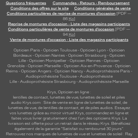
Questions fréquentes
Commandes - Retours - Remboursement
Conditions des offres sur le site
Conditions générales de vente
Conditions particulières de reprise de montures d’occasion
[PDF —
86
Ko
]
Reprise de montures d’occasion - Liste des magasins participants
Conditions particulières de vente de montures d’occasion
[PDF —
94
Ko
]
Vente de montures d’occasion - Liste des magasins participants
Opticien Paris
-
Opticien Toulouse
-
Opticien Lyon
-
Opticien
Bordeaux
-
Opticien Nantes
-
Opticien Strasbourg
-
Opticien
Lille
-
Opticien Montpellier
-
Opticien Rennes
-
Opticien
Grenoble
-
Opticien Marseille
-
Opticien Aix-en-Provence
-
Opticien
Reims
-
Opticien Angers
-
Opticien Nancy
-
Audioprothésiste Paris
-
Audioprothésiste Toulouse
-
Audioprothésiste
Lille
-
Audioprothésiste Strasbourg
-
Audioprothésiste Marseille
Krys, Opticien en ligne :
lentilles de contact
,
lunettes de vue
,
lunettes de soleil
et
piles
audio
Krys.com : Site de vente en ligne de lunettes de soleil, de
lunettes de vue, de
lentilles de contact
, et de piles audios. Essayez
vos lunettes grâce au miroir virtuel Krys, commandez en ligne et
faites vous livrer gratuitement chez l'un des opticiens Krys. La
livraison est offerte pour un retrait dans le réseau Krys. Bénéficiez
également de la garantie "Satisfait ou remboursé 30 jours".
Retrouvez nos marques de lunettes de vue et
lunettes de soleil : Ray