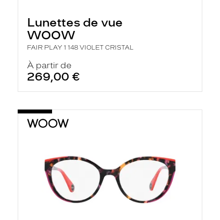
c
h
Lunettes de vue
e
r
WOOW
c
h
FAIR PLAY 1 148 VIOLET CRISTAL
e
e
À partir de
t
269,00 €
r
e
c
h
a
r
g
e
l
a
p
a
g
e