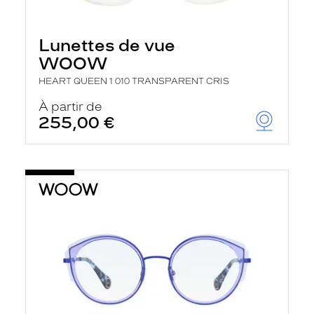
r
e
l
Lunettes de vue
a
n
WOOW
c
e
HEART QUEEN 1 010 TRANSPARENT CRIS
a
u
À partir de
t
255,00 €
o
m
a
t
i
q
u
e
m
e
n
t
l
a
r
e