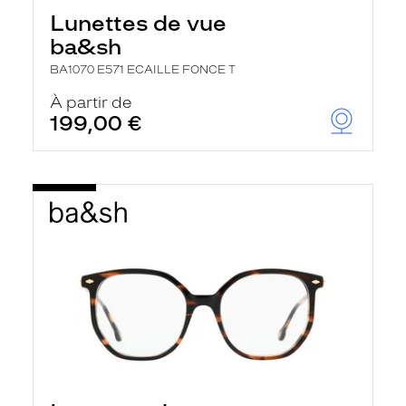
h
Lunettes de vue
e
r
ba&sh
c
h
BA1070 E571 ECAILLE FONCE T
e
e
À partir de
t
199,00 €
r
e
c
h
a
r
g
e
l
a
p
a
g
e