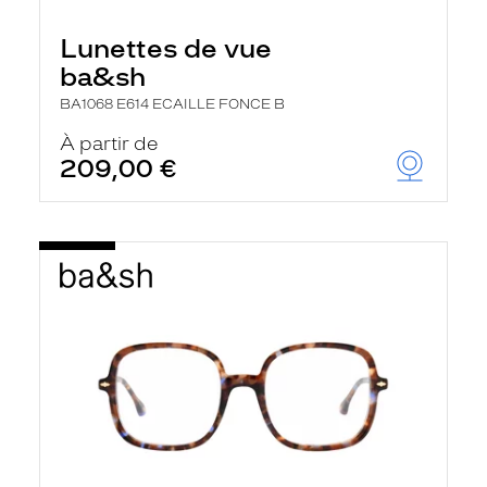
e
l
Lunettes de vue
a
n
ba&sh
c
e
BA1068 E614 ECAILLE FONCE B
a
u
À partir de
t
209,00 €
o
m
a
t
i
q
u
e
m
e
n
t
l
a
r
e
c