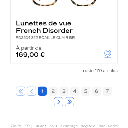
Lunettes de vue
French Disorder
FD2504 322 ECAILLE CLAIR BR
À partir de
169,00 €
reste 170 articles
1
2
3
4
5
6
7
Tarifs TTC, avant tout avantage négocié par votre