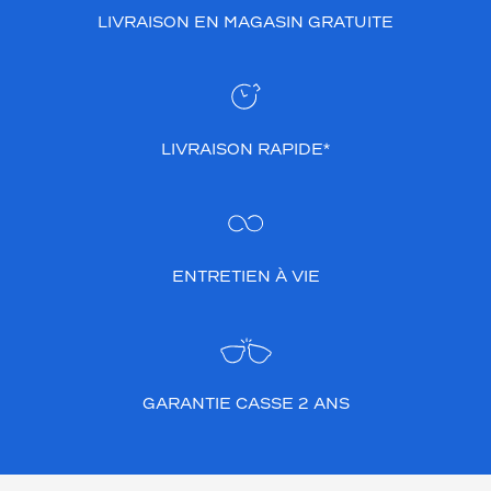
p
LIVRAISON EN MAGASIN GRATUITE
e
r
f
e
c
LIVRAISON RAPIDE*
t
i
o
n
.
S
ENTRETIEN À VIE
a
f
o
r
m
e
GARANTIE CASSE 2 ANS
r
e
c
t