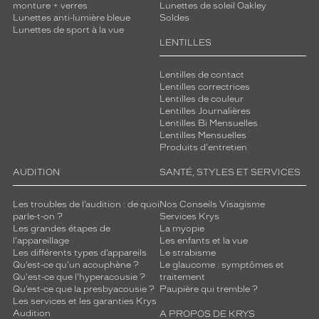
monture + verres
Lunettes de soleil Oakley
e
Lunettes anti-lumière bleue
Soldes
f
Lunettes de sport à la vue
é
LENTILLES
m
i
Lentilles de contact
n
Lentilles correctrices
i
Lentilles de couleur
n
Lentilles Journalières
r
Lentilles Bi Mensuelles
Lentilles Mensuelles
é
Produits d'entretien
u
s
AUDITION
SANTÉ, STYLES ET SERVICES
s
i
Les troubles de l’audition : de quoi
Nos Conseils Visagisme
.
parle-t-on ?
Services Krys
L
Les grandes étapes de
La myopie
a
l'appareillage
Les enfants et la vue
i
Les différents types d’appareils
Le strabisme
s
Qu’est-ce qu'un acouphène ?
Le glaucome : symptômes et
Qu'est-ce que l'hyperacousie ?
traitement
s
Qu’est-ce que la presbyacousie ?
Paupière qui tremble ?
e
Les services et les garanties Krys
z
Audition
A PROPOS DE KRYS