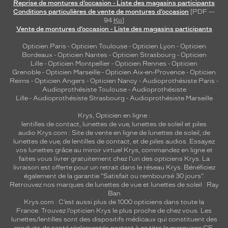
Reprise de montures d’occasion - Liste des magasins participants
r
Conditions particulières de vente de montures d’occasion
[PDF —
e
94
Ko
]
q
Vente de montures d’occasion - Liste des magasins participants
u
Opticien Paris
-
Opticien Toulouse
-
Opticien Lyon
-
Opticien
i
Bordeaux
-
Opticien Nantes
-
Opticien Strasbourg
-
Opticien
i
Lille
-
Opticien Montpellier
-
Opticien Rennes
-
Opticien
n
Grenoble
-
Opticien Marseille
-
Opticien Aix-en-Provence
-
Opticien
c
Reims
-
Opticien Angers
-
Opticien Nancy
-
Audioprothésiste Paris
-
a
Audioprothésiste Toulouse
-
Audioprothésiste
Lille
-
Audioprothésiste Strasbourg
-
Audioprothésiste Marseille
r
n
Krys, Opticien en ligne :
e
lentilles de contact
,
lunettes de vue
,
lunettes de soleil
et
piles
l
audio
Krys.com : Site de vente en ligne de lunettes de soleil, de
a
lunettes de vue, de
lentilles de contact
, et de piles audios. Essayez
vos lunettes grâce au miroir virtuel Krys, commandez en ligne et
g
faites vous livrer gratuitement chez l'un des opticiens Krys. La
r
livraison est offerte pour un retrait dans le réseau Krys. Bénéficiez
â
également de la garantie "Satisfait ou remboursé 30 jours".
c
Retrouvez nos marques de lunettes de vue et
lunettes de soleil : Ray
e
Ban
e
Krys.com : C’est aussi plus de 1000 opticiens dans toute la
France.
Trouvez l’opticien Krys le plus proche de chez vous
. Les
t
lunettes/lentilles sont des dispositifs médicaux qui constituent des
l