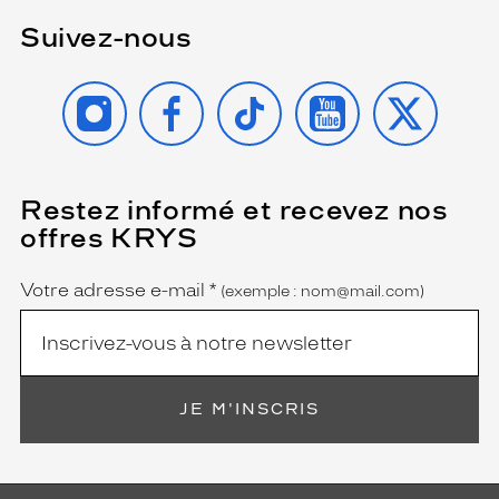
a
Suivez-nous
n
g
u
INSTAGRAM
FACEBOOK
TIKTOK
YOUTUBE
X
l
a
i
r
e
Restez informé et recevez nos
(Ce
a
champ
offres KRYS
j
est
Name
obligatoire)
o
u
Votre adresse e-mail
*
(exemple : nom@mail.com)
t
e
u
n
e
JE M'INSCRIS
t
o
u
c