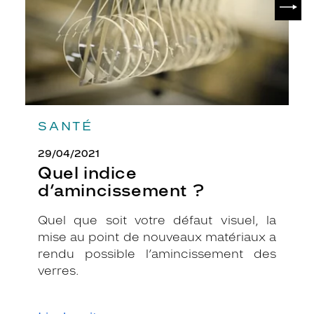
c
a
i
l
l
e
f
o
n
SANTÉ
c
é
29/04/2021
t
Quel indice
e
d’amincissement ?
x
t
Quel que soit votre défaut visuel, la
u
r
mise au point de nouveaux matériaux a
é
rendu possible l’amincissement des
e
verres.
,
é
v