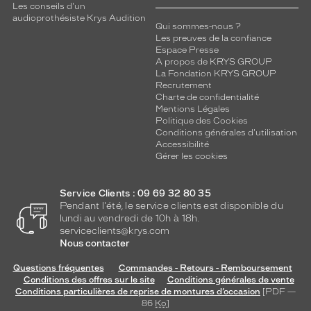
-
Les conseils d'un
v
audioprothésiste Krys Audition
Qui sommes-nous ?
o
Les preuves de la confiance
u
Espace Presse
s
A propos de KRYS GROUP
s
La Fondation KRYS GROUP
Recrutement
é
Charte de confidentialité
d
Mentions Légales
u
Politique des Cookies
i
Conditions générales d'utilisation
r
Accessibilité
e
Gérer les cookies
p
a
Service Clients : 09 69 32 80 35
r
Pendant l'été, le service clients est disponible du
c
lundi au vendredi de 10h à 18h.
e
serviceclients@krys.com
t
Nous contacter
t
e
Questions fréquentes
Commandes - Retours - Remboursement
Conditions des offres sur le site
Conditions générales de vente
p
Conditions particulières de reprise de montures d’occasion
[PDF —
a
86
Ko
]
i