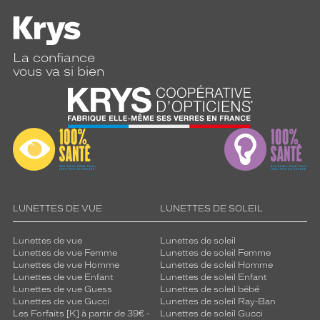
h
e
d
e
La confiance
m
vous va si bien
o
d
e
r
n
i
t
é
p
o
LUNETTES DE VUE
LUNETTES DE SOLEIL
u
r
Lunettes de vue
Lunettes de soleil
u
Lunettes de vue Femme
Lunettes de soleil Femme
n
Lunettes de vue Homme
Lunettes de soleil Homme
s
Lunettes de vue Enfant
Lunettes de soleil Enfant
t
Lunettes de vue Guess
Lunettes de soleil bébé
y
Lunettes de vue Gucci
Lunettes de soleil Ray-Ban
Les Forfaits [K] à partir de 39€ -
Lunettes de soleil Gucci
l