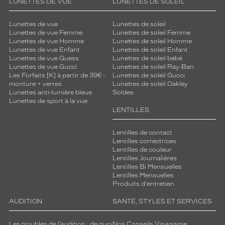
LUNETTES DE VUE
LUNETTES DE SOLEIL
s
d
e
Lunettes de vue
Lunettes de soleil
c
Lunettes de vue Femme
Lunettes de soleil Femme
Lunettes de vue Homme
Lunettes de soleil Homme
e
Lunettes de vue Enfant
Lunettes de soleil Enfant
t
Lunettes de vue Guess
Lunettes de soleil bébé
t
Lunettes de vue Gucci
Lunettes de soleil Ray-Ban
e
Les Forfaits [K] à partir de 39€ -
Lunettes de soleil Gucci
m
monture + verres
Lunettes de soleil Oakley
o
Lunettes anti-lumière bleue
Soldes
Lunettes de sport à la vue
n
LENTILLES
t
u
r
Lentilles de contact
Lentilles correctrices
e
Lentilles de couleur
?
Lentilles Journalières
E
Lentilles Bi Mensuelles
l
Lentilles Mensuelles
l
Produits d'entretien
e
AUDITION
SANTÉ, STYLES ET SERVICES
e
s
t
Les troubles de l’audition : de quoi
Nos Conseils Visagisme