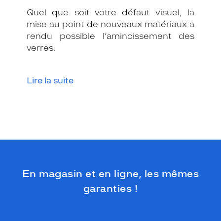
,
Quel que soit votre défaut visuel, la
c
mise au point de nouveaux matériaux a
e
rendu possible l’amincissement des
s
verres.
l
u
n
e
Lire la suite
t
t
e
s
s
a
u
r
o
En magasin et en ligne, les mêmes
n
t
garanties !
a
l
l