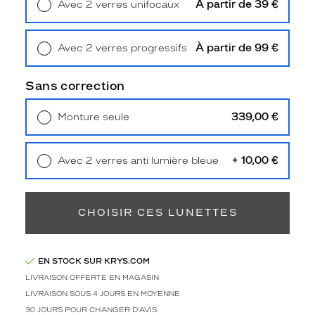
À partir de 39 €
Avec 2 verres unifocaux
t
Retrait en magasin
Offert
é
l
À partir de 99 €
Avec 2 verres progressifs
é
Retrait en magasin
Offert
g
a
Sans correction
n
c
339,00 €
Monture seule
e
Livraison à domicile
5,90 €
?
Retrait en magasin
Offert
C
+ 10,00 €
Avec 2 verres anti lumière bleue
e
Retrait en magasin
Offert
t
t
e
CHOISIR CES LUNETTES
p
a
i
r
EN STOCK SUR KRYS.COM
e
LIVRAISON OFFERTE EN MAGASIN
e
LIVRAISON SOUS 4 JOURS EN MOYENNE
s
30 JOURS POUR CHANGER D'AVIS