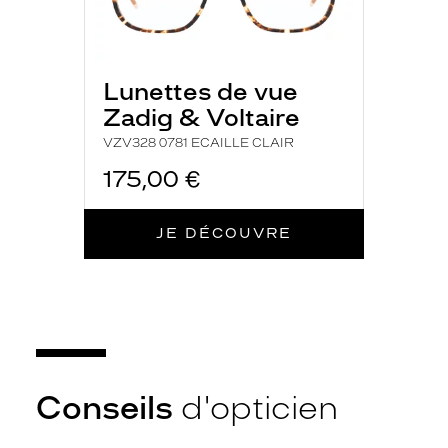
é
p
a
i
Lunettes de vue
s
Zadig & Voltaire
s
e
VZV328 0781 ECAILLE CLAIR
a
u
175,00 €
m
o
t
JE DÉCOUVRE
i
f
é
c
a
i
l
l
Conseils
d'opticien
e
e