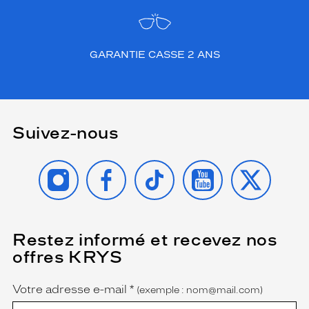
p
l
u
s
GARANTIE CASSE 2 ANS
c
l
a
s
s
i
Suivez-nous
q
u
INSTAGRAM
FACEBOOK
TIKTOK
YOUTUBE
X
e
s
a
u
p
l
Restez informé et recevez nos
(Ce
champ
u
offres KRYS
est
Name
s
obligatoire)
o
Votre adresse e-mail
*
(exemple : nom@mail.com)
s
é