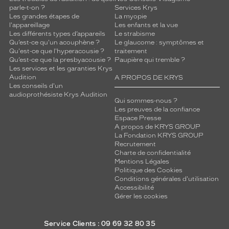
parle-t-on ?
Services Krys
é
Les grandes étapes de
La myopie
c
l'appareillage
Les enfants et la vue
o
Les différents types d’appareils
Le strabisme
r
Qu’est-ce qu'un acouphène ?
Le glaucome : symptômes et
e
Qu'est-ce que l'hyperacousie ?
traitement
s
Qu’est-ce que la presbyacousie ?
Paupière qui tremble ?
Les services et les garanties Krys
p
Audition
A PROPOS DE KRYS
o
Les conseils d'un
n
audioprothésiste Krys Audition
s
Qui sommes-nous ?
Les preuves de la confiance
a
Espace Presse
b
A propos de KRYS GROUP
l
La Fondation KRYS GROUP
e
Recrutement
e
Charte de confidentialité
t
Mentions Légales
Politique des Cookies
e
Conditions générales d'utilisation
s
Accessibilité
t
Gérer les cookies
f
a
b
Service Clients : 09 69 32 80 35