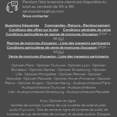
Pendant l'été, le service clients est disponible du
r
lundi au vendredi de 10h à 18h.
i
serviceclients@krys.com
q
Nous contacter
u
é
Questions fréquentes
Commandes - Retours - Remboursement
e
Conditions des offres sur le site
Conditions générales de vente
à
Conditions particulières de reprise de montures d’occasion
[PDF —
p
86
Ko
]
Reprise de montures d’occasion - Liste des magasins participants
a
Conditions particulières de vente de montures d’occasion
[PDF —
r
94
Ko
]
t
Vente de montures d’occasion - Liste des magasins participants
i
r
Opticien Paris
-
Opticien Toulouse
-
Opticien Lyon
-
Opticien
Bordeaux
-
Opticien Nantes
-
Opticien Strasbourg
-
Opticien
d
Lille
-
Opticien Montpellier
-
Opticien Rennes
-
Opticien
e
Grenoble
-
Opticien Marseille
-
Opticien Aix-en-Provence
-
Opticien
m
Reims
-
Opticien Angers
-
Opticien Nancy
-
Audioprothésiste Paris
-
a
Audioprothésiste Toulouse
-
Audioprothésiste
t
Lille
-
Audioprothésiste Strasbourg
-
Audioprothésiste Marseille
é
Krys, Opticien en ligne :
r
lentilles de contact
,
lunettes de vue
,
lunettes de soleil
et
piles
i
audio
Krys.com : Site de vente en ligne de lunettes de soleil, de
a
lunettes de vue, de
lentilles de contact
, et de piles audios. Essayez