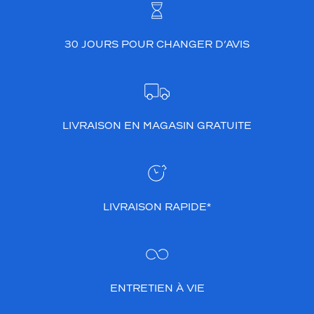
e
r
a
30 JOURS POUR CHANGER D’AVIS
v
e
c
t
o
u
LIVRAISON EN MAGASIN GRATUITE
s
v
o
s
l
o
LIVRAISON RAPIDE*
o
k
s
,
d
e
ENTRETIEN À VIE
s