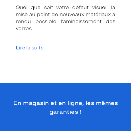
l
Quel que soit votre défaut visuel, la
e
mise au point de nouveaux matériaux a
u
rendu possible l’amincissement des
r
verres.
d
o
n
n
Lire la suite
e
u
n
l
o
o
k
t
e
En magasin et en ligne, les mêmes
n
d
garanties !
a
n
c