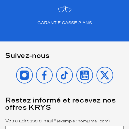
a
r
r
é
GARANTIE CASSE 2 ANS
e
d
e
l
a
m
Suivez-nous
o
n
INSTAGRAM
FACEBOOK
TIKTOK
YOUTUBE
X
t
u
r
e
o
f
Restez informé et recevez nos
(Ce
champ
f
offres KRYS
est
Name
r
obligatoire)
e
Votre adresse e-mail
*
(exemple : nom@mail.com)
u
n