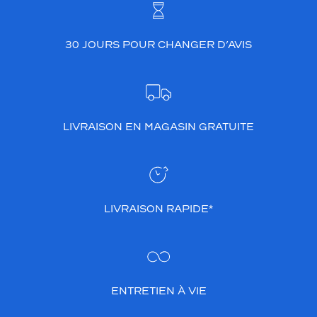
e
e
t
30 JOURS POUR CHANGER D’AVIS
i
n
t
e
m
p
LIVRAISON EN MAGASIN GRATUITE
o
r
e
l
.
L
LIVRAISON RAPIDE*
a
f
o
r
m
e
ENTRETIEN À VIE
c