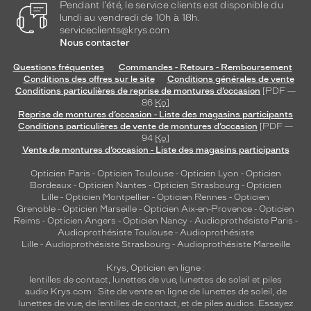
Pendant l'été, le service clients est disponible du
f
lundi au vendredi de 10h à 18h.
o
serviceclients@krys.com
r
Nous contacter
t
d
Questions fréquentes
Commandes - Retours - Remboursement
e
Conditions des offres sur le site
Conditions générales de vente
c
Conditions particulières de reprise de montures d’occasion
[PDF —
e
86
Ko
]
Reprise de montures d’occasion - Liste des magasins participants
s
Conditions particulières de vente de montures d’occasion
[PDF —
l
94
Ko
]
u
Vente de montures d’occasion - Liste des magasins participants
n
e
Opticien Paris
-
Opticien Toulouse
-
Opticien Lyon
-
Opticien
Bordeaux
-
Opticien Nantes
-
Opticien Strasbourg
-
Opticien
t
Lille
-
Opticien Montpellier
-
Opticien Rennes
-
Opticien
t
Grenoble
-
Opticien Marseille
-
Opticien Aix-en-Provence
-
Opticien
e
Reims
-
Opticien Angers
-
Opticien Nancy
-
Audioprothésiste Paris
-
s
Audioprothésiste Toulouse
-
Audioprothésiste
t
Lille
-
Audioprothésiste Strasbourg
-
Audioprothésiste Marseille
o
Krys, Opticien en ligne :
u
lentilles de contact
,
lunettes de vue
,
lunettes de soleil
et
piles
t
audio
Krys.com : Site de vente en ligne de lunettes de soleil, de
a
lunettes de vue, de
lentilles de contact
, et de piles audios. Essayez