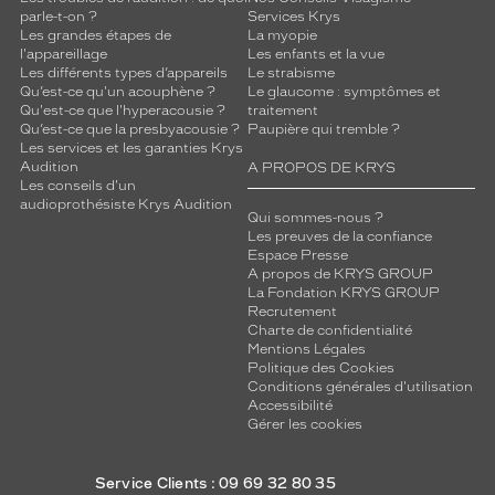
parle-t-on ?
Services Krys
u
Les grandes étapes de
La myopie
r
l'appareillage
Les enfants et la vue
e
Les différents types d’appareils
Le strabisme
l
Qu’est-ce qu'un acouphène ?
Le glaucome : symptômes et
a
Qu'est-ce que l'hyperacousie ?
traitement
d
Qu’est-ce que la presbyacousie ?
Paupière qui tremble ?
Les services et les garanties Krys
u
Audition
A PROPOS DE KRYS
r
Les conseils d'un
a
audioprothésiste Krys Audition
b
Qui sommes-nous ?
Les preuves de la confiance
i
Espace Presse
l
A propos de KRYS GROUP
i
La Fondation KRYS GROUP
t
Recrutement
é
Charte de confidentialité
e
Mentions Légales
Politique des Cookies
t
Conditions générales d'utilisation
l
Accessibilité
e
Gérer les cookies
c
o
n
Service Clients : 09 69 32 80 35