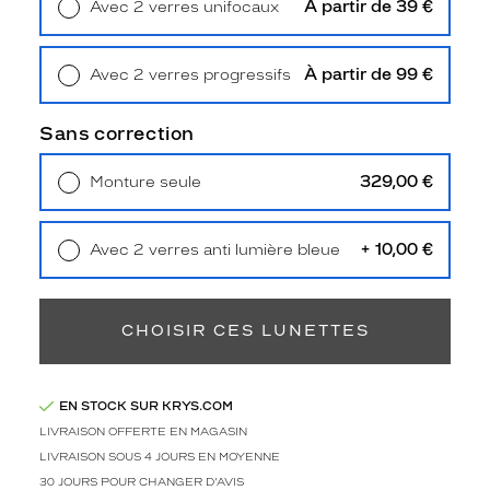
À partir de 39 €
Avec 2 verres unifocaux
e
Retrait en magasin
Offert
e
n
À partir de 99 €
Avec 2 verres progressifs
a
Retrait en magasin
Offert
c
é
Sans correction
t
a
329,00 €
Monture seule
t
Livraison à domicile
5,90 €
e
Retrait en magasin
Offert
a
+ 10,00 €
Avec 2 verres anti lumière bleue
v
Retrait en magasin
Offert
e
c
u
CHOISIR CES LUNETTES
n
a
s
p
EN STOCK SUR KRYS.COM
e
LIVRAISON OFFERTE EN MAGASIN
c
LIVRAISON SOUS 4 JOURS EN MOYENNE
t
30 JOURS POUR CHANGER D'AVIS