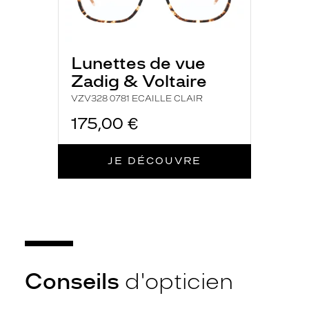
u
n
e
c
Lunettes de vue
o
Zadig & Voltaire
u
l
VZV328 0781 ECAILLE CLAIR
e
u
175,00 €
r
a
m
JE DÉCOUVRE
b
r
é
s
o
m
b
r
Conseils
d'opticien
e
e