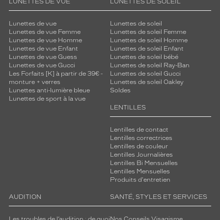
LUNETTES DE VUE
LUNETTES DE SOLEIL
L
a
q
Lunettes de vue
Lunettes de soleil
u
Lunettes de vue Femme
Lunettes de soleil Femme
Lunettes de vue Homme
Lunettes de soleil Homme
a
Lunettes de vue Enfant
Lunettes de soleil Enfant
l
Lunettes de vue Guess
Lunettes de soleil bébé
i
Lunettes de vue Gucci
Lunettes de soleil Ray-Ban
t
Les Forfaits [K] à partir de 39€ -
Lunettes de soleil Gucci
é
monture + verres
Lunettes de soleil Oakley
d
Lunettes anti-lumière bleue
Soldes
Lunettes de sport à la vue
e
LENTILLES
l
'
a
Lentilles de contact
Lentilles correctrices
c
Lentilles de couleur
é
Lentilles Journalières
t
Lentilles Bi Mensuelles
a
Lentilles Mensuelles
t
Produits d'entretien
e
AUDITION
SANTÉ, STYLES ET SERVICES
a
s
s
Les troubles de l’audition : de quoi
Nos Conseils Visagisme