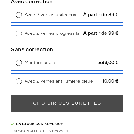
Avec correction
u
x
À partir de 39 €
q
Avec 2 verres unifocaux
Retrait en magasin
Offert
u
i
a
À partir de 99 €
Avec 2 verres progressifs
l
Retrait en magasin
Offert
l
Sans correction
i
e
339,00 €
s
Monture seule
Livraison à domicile
5,90 €
o
Retrait en magasin
Offert
p
h
+ 10,00 €
Avec 2 verres anti lumière bleue
i
Retrait en magasin
Offert
s
t
CHOISIR CES LUNETTES
i
c
a
t
EN STOCK SUR KRYS.COM
i
LIVRAISON OFFERTE EN MAGASIN