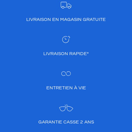
c
e
r
LIVRAISON EN MAGASIN GRATUITE
c
l
é
e
s
s
LIVRAISON RAPIDE*
e
d
é
m
a
r
ENTRETIEN À VIE
q
u
e
n
t
GARANTIE CASSE 2 ANS
p
a