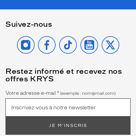
r
l
e
u
Suivez-nous
r
f
INSTAGRAM
FACEBOOK
TIKTOK
YOUTUBE
X
o
r
m
e
c
Restez informé et recevez nos
(Ce
a
champ
r
offres KRYS
est
Name
r
obligatoire)
é
Votre adresse e-mail
*
(exemple : nom@mail.com)
e
e
t
l
e
u
JE M'INSCRIS
r