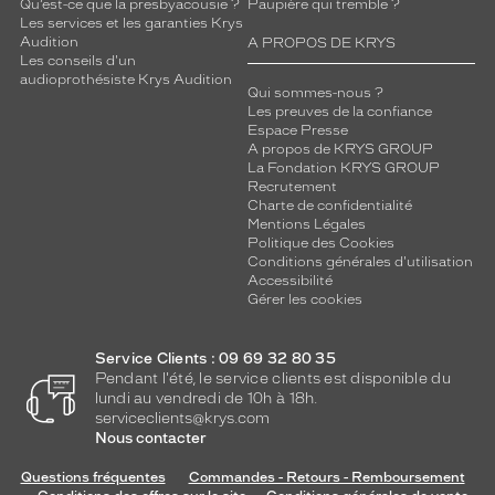
u
Qu’est-ce que la presbyacousie ?
Paupière qui tremble ?
Les services et les garanties Krys
t
Audition
A PROPOS DE KRYS
e
Les conseils d'un
n
audioprothésiste Krys Audition
s
Qui sommes-nous ?
Les preuves de la confiance
o
Espace Presse
u
A propos de KRYS GROUP
l
La Fondation KRYS GROUP
i
Recrutement
g
Charte de confidentialité
Mentions Légales
n
Politique des Cookies
a
Conditions générales d'utilisation
n
Accessibilité
t
Gérer les cookies
v
o
t
Service Clients : 09 69 32 80 35
Pendant l'été, le service clients est disponible du
r
lundi au vendredi de 10h à 18h.
e
serviceclients@krys.com
p
Nous contacter
e
r
Questions fréquentes
Commandes - Retours - Remboursement
s