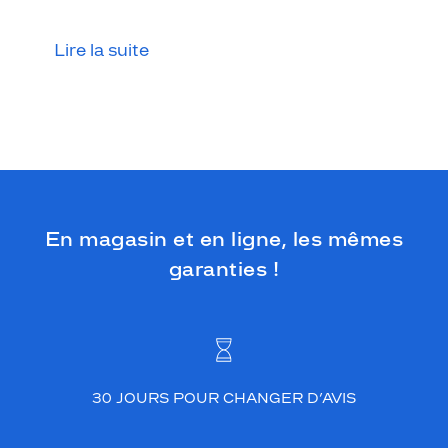
c
é
e
Lire la suite
b
r
i
l
l
a
n
t
,
En magasin et en ligne, les mêmes
c
e
garanties !
s
l
u
n
e
t
30 JOURS POUR CHANGER D’AVIS
t
e
s