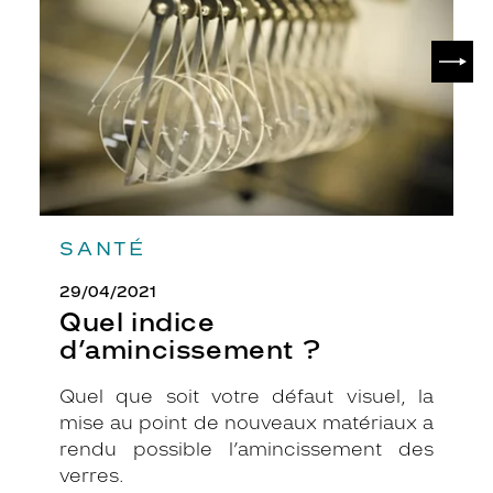
c
l
SUIV
a
t
u
n
i
q
u
e
e
SANTÉ
n
é
29/04/2021
c
Quel indice
a
d’amincissement ?
i
l
l
Quel que soit votre défaut visuel, la
e
mise au point de nouveaux matériaux a
f
rendu possible l’amincissement des
o
verres.
n