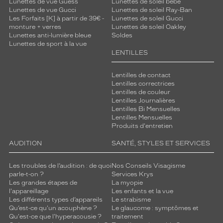
Lunettes de vue Guess
Lunettes de soleil bébé
r
Lunettes de vue Gucci
Lunettes de soleil Ray-Ban
a
Les Forfaits [K] à partir de 39€ -
Lunettes de soleil Gucci
n
monture + verres
Lunettes de soleil Oakley
Lunettes anti-lumière bleue
Soldes
t
Lunettes de sport à la vue
u
LENTILLES
n
c
Lentilles de contact
o
Lentilles correctrices
n
Lentilles de couleur
f
Lentilles Journalières
o
Lentilles Bi Mensuelles
r
Lentilles Mensuelles
t
Produits d'entretien
o
AUDITION
SANTÉ, STYLES ET SERVICES
p
t
i
Les troubles de l’audition : de quoi
Nos Conseils Visagisme
parle-t-on ?
Services Krys
m
Les grandes étapes de
La myopie
a
l'appareillage
Les enfants et la vue
l
Les différents types d’appareils
Le strabisme
t
Qu’est-ce qu'un acouphène ?
Le glaucome : symptômes et
o
Qu'est-ce que l'hyperacousie ?
traitement