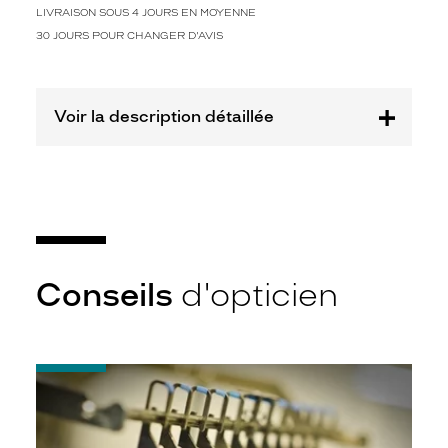
o
LIVRAISON SOUS 4 JOURS EN MOYENNE
n
30 JOURS POUR CHANGER D'AVIS
e
t
m
o
Voir la description détaillée
d
e
r
n
i
t
é
.
A
Conseils
d'opticien
v
e
c
l
-
e
Quel
u
indice
r
d’amincissement
é
?