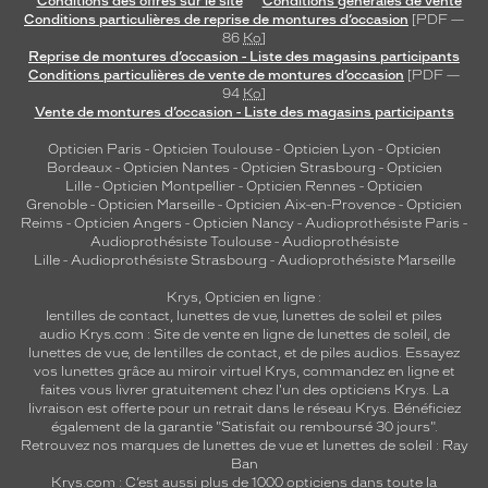
Conditions des offres sur le site
Conditions générales de vente
o
Conditions particulières de reprise de montures d’occasion
[PDF —
86
Ko
]
n
Reprise de montures d’occasion - Liste des magasins participants
n
Conditions particulières de vente de montures d’occasion
[PDF —
a
94
Ko
]
l
Vente de montures d’occasion - Liste des magasins participants
i
t
Opticien Paris
-
Opticien Toulouse
-
Opticien Lyon
-
Opticien
Bordeaux
-
Opticien Nantes
-
Opticien Strasbourg
-
Opticien
é
Lille
-
Opticien Montpellier
-
Opticien Rennes
-
Opticien
.
Grenoble
-
Opticien Marseille
-
Opticien Aix-en-Provence
-
Opticien
E
Reims
-
Opticien Angers
-
Opticien Nancy
-
Audioprothésiste Paris
-
l
Audioprothésiste Toulouse
-
Audioprothésiste
l
Lille
-
Audioprothésiste Strasbourg
-
Audioprothésiste Marseille
e
Krys, Opticien en ligne :
s
lentilles de contact
,
lunettes de vue
,
lunettes de soleil
et
piles
s
audio
Krys.com : Site de vente en ligne de lunettes de soleil, de
o
lunettes de vue, de
lentilles de contact
, et de piles audios. Essayez
n
vos lunettes grâce au miroir virtuel Krys, commandez en ligne et
t
faites vous livrer gratuitement chez l'un des opticiens Krys. La
livraison est offerte pour un retrait dans le réseau Krys. Bénéficiez
p
également de la garantie "Satisfait ou remboursé 30 jours".
a
Retrouvez nos marques de lunettes de vue et
lunettes de soleil : Ray
r
Ban
f
Krys.com : C’est aussi plus de 1000 opticiens dans toute la