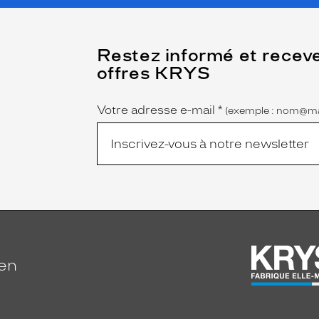
(Ce
Restez informé et recev
champ
offres KRYS
est
Name
obligatoire)
Votre adresse e-mail
*
(exemple : nom@ma
ien