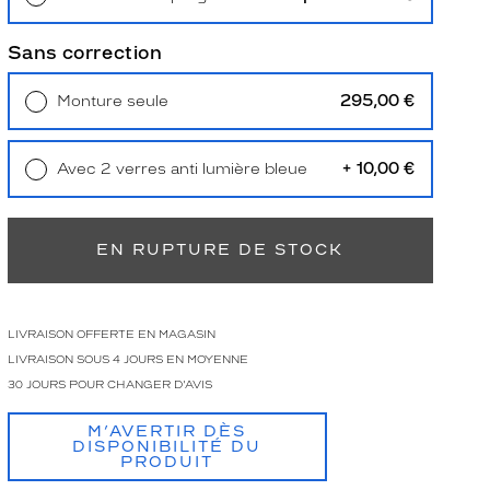
Retrait en magasin
Offert
Sans correction
295,00 €
Monture seule
Livraison à domicile
5,90 €
Retrait en magasin
Offert
+ 10,00 €
Avec 2 verres anti lumière bleue
Retrait en magasin
Offert
EN RUPTURE DE STOCK
LIVRAISON OFFERTE EN MAGASIN
LIVRAISON SOUS 4 JOURS EN MOYENNE
30 JOURS POUR CHANGER D'AVIS
M’AVERTIR DÈS
DISPONIBILITÉ DU
PRODUIT