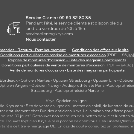
Service Clients : 09 69 32 80 35
Pendant l'été, le service clients est disponible du
lundi au vendredi de 10h à 18h.
serviceclients@krys.com
Nous contacter
andes - Retours - Remboursement
Conditions des offres sur le site
Conditions particulières de reprise de montures d’occasion
[PDF — 86
Ko
]
Reprise de montures d’occasion - Liste des magasins participants
Conditions particulières de vente de montures d’occasion
[PDF — 94
Ko
]
Vente de montures d’occasion - Liste des magasins participants
 Bordeaux
-
Opticien Nantes
-
Opticien Strasbourg
-
Opticien Lille
-
Opticien
Opticien Angers
-
Opticien Nancy
-
Audioprothésiste Paris
-
Audioprothési
Strasbourg
-
Audioprothésiste Marseille
Krys, Opticien en ligne :
dio
Krys.com : Site de vente en ligne de lunettes de soleil, de lunettes de vu
rer gratuitement chez l'un des opticiens Krys. La livraison est offerte pour
emboursé 30 jours". Retrouvez nos marques de lunettes de vue et
lunettes d
nce.
Trouvez l’opticien Krys le plus proche de chez vous
. Les lunettes/lenti
tant à ce titre le marquage CE. En cas de doute, consultez un professionne