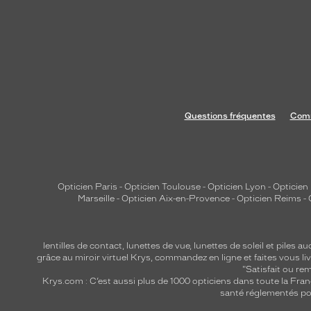
Questions fréquentes
Comm
Opticien Paris
-
Opticien Toulouse
-
Opticien Lyon
-
Opticien
Marseille
-
Opticien Aix-en-Provence
-
Opticien Reims
-
lentilles de contact
,
lunettes de vue
,
lunettes de soleil
et
piles au
grâce au miroir virtuel Krys, commandez en ligne et faites vous liv
"Satisfait ou r
Krys.com : C’est aussi plus de 1000 opticiens dans toute la Fra
santé réglementés por