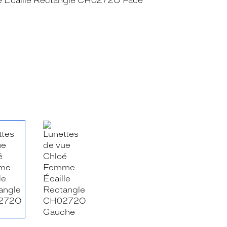
RE_FACEBOOK_TITLE
.SHARE_TWITTER_TITLE