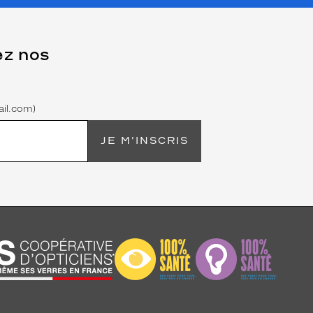
ez nos
il.com)
JE M'INSCRIS