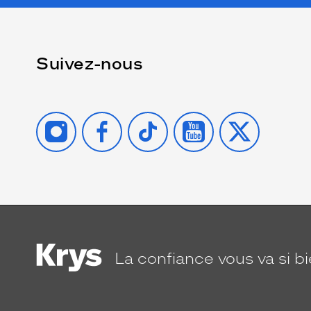
Suivez-nous
INSTAGRAM
FACEBOOK
TIKTOK
YOUTUBE
X
La confiance
vous va si b