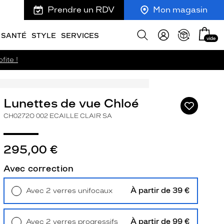
Prendre un RDV
Mon magasin
Mon
Afficher
SANTÉ
STYLE
SERVICES
vide
panie
la
recherche
fite !
Lunettes de vue Chloé
Ajouter
à
CH0272O 002 ECAILLE CLAIR SA
ma
liste
d’envies
295,00 €
Avec correction
À partir de 39 €
Avec 2 verres unifocaux
ivant
Retrait en magasin
Offert
À partir de 99 €
Avec 2 verres progressifs