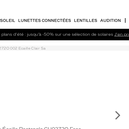
SOLEIL
LUNETTES CONNECTÉES
LENTILLES
AUDITION
plans d'été : jusqu’à -50% sur une sélection de solaires
J'en pro
72O 002 Ecaille Clair Sa
Su