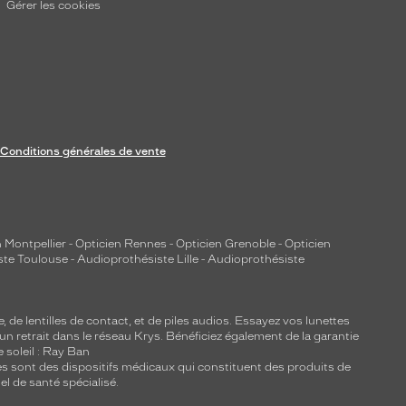
Gérer les cookies
Conditions générales de vente
 Montpellier
-
Opticien Rennes
-
Opticien Grenoble
-
Opticien
ste Toulouse
-
Audioprothésiste Lille
-
Audioprothésiste
e, de
lentilles de contact
, et de piles audios. Essayez vos lunettes
 un retrait dans le réseau Krys. Bénéficiez également de la garantie
e soleil : Ray Ban
lles sont des dispositifs médicaux qui constituent des produits de
l de santé spécialisé.