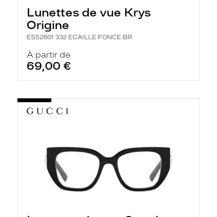
h
Lunettes de vue Krys
e
r
Origine
c
h
ESS2601 332 ECAILLE FONCE BR
e
e
À partir de
t
69,00 €
r
e
c
h
a
r
g
e
l
a
p
a
g
e