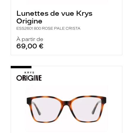
e
l
Lunettes de vue Krys
a
n
Origine
c
e
ESS2601 800 ROSE PALE CRISTA
a
u
À partir de
t
69,00 €
o
m
a
t
i
q
u
e
m
e
n
t
l
a
r
e
c