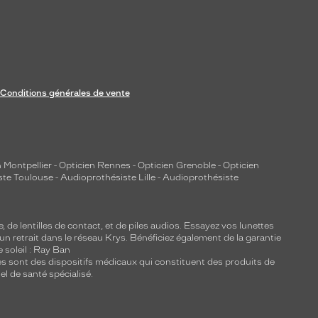
Conditions générales de vente
 Montpellier
-
Opticien Rennes
-
Opticien Grenoble
-
Opticien
ste Toulouse
-
Audioprothésiste Lille
-
Audioprothésiste
e, de
lentilles de contact
, et de piles audios. Essayez vos lunettes
 un retrait dans le réseau Krys. Bénéficiez également de la garantie
e soleil : Ray Ban
lles sont des dispositifs médicaux qui constituent des produits de
l de santé spécialisé.