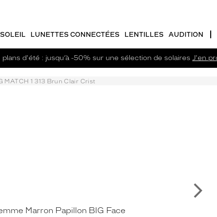
SOLEIL
LUNETTES CONNECTÉES
LENTILLES
AUDITION
plans d'été : jusqu’à -50% sur une sélection de solaires
J'en pro
G MATCH 1 313 Brun Clair Crist
Su