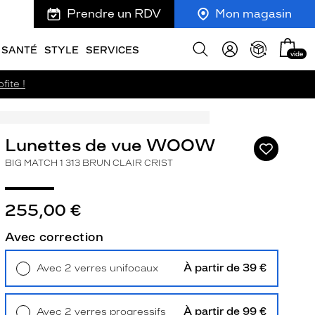
Prendre un RDV
Mon magasin
Mon
Afficher
SANTÉ
STYLE
SERVICES
vide
panie
la
recherche
fite !
Lunettes de vue WOOW
Ajouter
à
BIG MATCH 1 313 BRUN CLAIR CRIST
ma
liste
d’envies
255,00 €
Avec correction
À partir de 39 €
Avec 2 verres unifocaux
ivant
Retrait en magasin
Offert
À partir de 99 €
Avec 2 verres progressifs