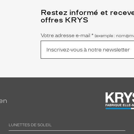
(Ce
Restez informé et recev
champ
offres KRYS
est
Name
obligatoire)
Votre adresse e-mail
*
(exemple : nom@ma
ien
LUNETTES DE SOLEIL