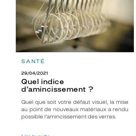
t
t
e
p
a
p
i
l
SANTÉ
l
o
29/04/2021
n
Quel indice
n
d’amincissement ?
a
n
Quel que soit votre défaut visuel, la mise
t
au point de nouveaux matériaux a rendu
e
possible l’amincissement des verres.
a
u