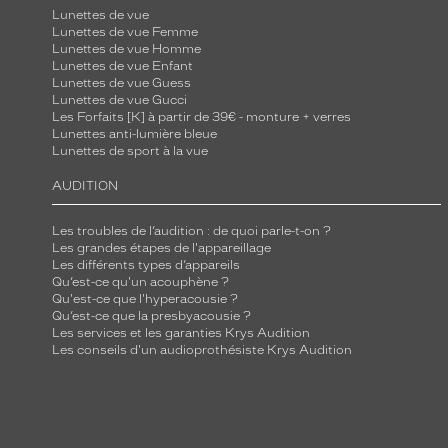
Lunettes de vue
b
Lunettes de vue Femme
r
Lunettes de vue Homme
Lunettes de vue Enfant
u
Lunettes de vue Guess
n
Lunettes de vue Gucci
c
Les Forfaits [K] à partir de 39€ - monture + verres
Lunettes anti-lumière bleue
l
Lunettes de sport à la vue
a
AUDITION
i
r
Les troubles de l’audition : de quoi parle-t-on ?
c
Les grandes étapes de l'appareillage
r
Les différents types d’appareils
Qu’est-ce qu'un acouphène ?
i
Qu'est-ce que l'hyperacousie ?
s
Qu’est-ce que la presbyacousie ?
t
Les services et les garanties Krys Audition
Les conseils d'un audioprothésiste Krys Audition
a
l
a
p