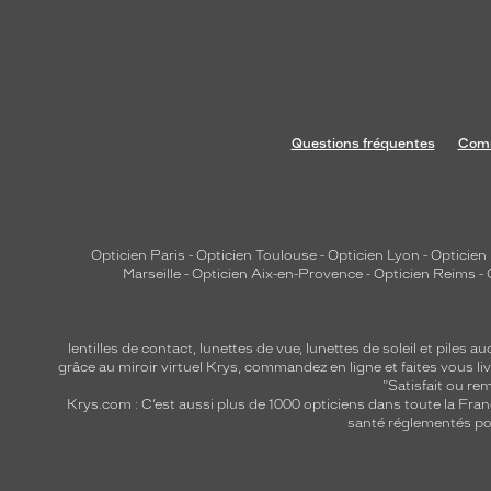
p
o
r
t
e
u
Questions fréquentes
Comm
n
e
t
r
Opticien Paris
-
Opticien Toulouse
-
Opticien Lyon
-
Opticien
a
Marseille
-
Opticien Aix-en-Provence
-
Opticien Reims
-
n
s
p
lentilles de contact
,
lunettes de vue
,
lunettes de soleil
et
piles au
grâce au miroir virtuel Krys, commandez en ligne et faites vous liv
a
"Satisfait ou r
r
Krys.com : C’est aussi plus de 1000 opticiens dans toute la Fra
santé réglementés por
e
n
c