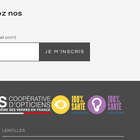
ez nos
il.com)
JE M'INSCRIS
LENTILLES