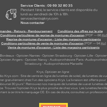
Service Clients : 09 69 32 80 35
Pendant l'été, le service clients est disponible du
lundi au vendredi de 10h à 18h.
serviceclients@krys.com
Nous contacter
andes - Retours - Remboursement
Conditions des offres sur le site
Conditions particulières de reprise de montures d’occasion
[PDF — 86
Ko
]
Reprise de montures d’occasion - Liste des magasins participants
Conditions particulières de vente de montures d’occasion
[PDF — 94
Ko
]
Vente de montures d’occasion - Liste des magasins participants
 Bordeaux
-
Opticien Nantes
-
Opticien Strasbourg
-
Opticien Lille
-
Opticien
Opticien Angers
-
Opticien Nancy
-
Audioprothésiste Paris
-
Audioprothési
Strasbourg
-
Audioprothésiste Marseille
Krys, Opticien en ligne :
dio
Krys.com : Site de vente en ligne de lunettes de soleil, de lunettes de vu
rer gratuitement chez l'un des opticiens Krys. La livraison est offerte pour
emboursé 30 jours". Retrouvez nos marques de lunettes de vue et
lunettes d
nce.
Trouvez l’opticien Krys le plus proche de chez vous
. Les lunettes/lenti
tant à ce titre le marquage CE. En cas de doute, consultez un professionne