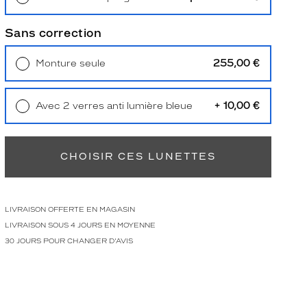
Retrait en magasin
Offert
Sans correction
255,00 €
Monture seule
Livraison à domicile
5,90 €
Retrait en magasin
Offert
+ 10,00 €
Avec 2 verres anti lumière bleue
Retrait en magasin
Offert
CHOISIR CES LUNETTES
LIVRAISON OFFERTE EN MAGASIN
LIVRAISON SOUS 4 JOURS EN MOYENNE
30 JOURS POUR CHANGER D'AVIS