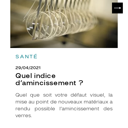
e
SUIV
n
d
u
v
i
s
u
e
l
SANTÉ
r
i
29/04/2021
c
Quel indice
h
d’amincissement ?
e
e
Quel que soit votre défaut visuel, la
t
o
mise au point de nouveaux matériaux a
r
rendu possible l’amincissement des
g
verres.
a
n