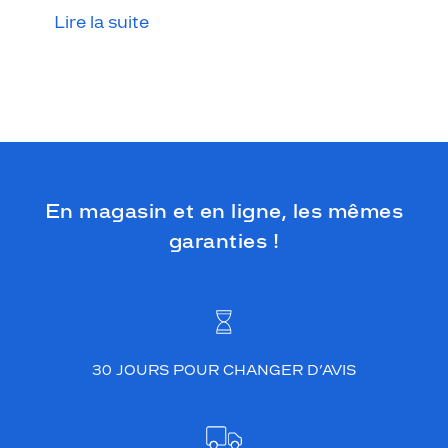
i
Lire la suite
q
u
e
.
S
a
f
o
r
m
En magasin et en ligne, les mêmes
e
garanties !
c
e
r
c
l
é
e
30 JOURS POUR CHANGER D’AVIS
c
l
a
s