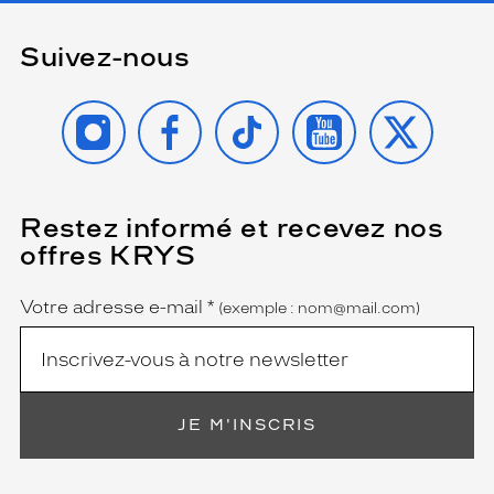
t
r
Suivez-nous
a
v
a
INSTAGRAM
FACEBOOK
TIKTOK
YOUTUBE
X
i
l
d
e
l
Restez informé et recevez nos
(Ce
a
champ
offres KRYS
m
est
Name
obligatoire)
a
t
Votre adresse e-mail
*
(exemple : nom@mail.com)
i
è
r
e
e
JE M'INSCRIS
n
a
c