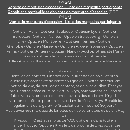
86
Ko
]
s
Reprise de montures d’occasion - Liste des magasins participants
o
Conditions particulières de vente de montures d’occasion
[PDF —
l
94
Ko
]
Vente de montures d’occasion - Liste des magasins participants
i
d
Opticien Paris
-
Opticien Toulouse
-
Opticien Lyon
-
Opticien
e
Bordeaux
-
Opticien Nantes
-
Opticien Strasbourg
-
Opticien
à
Lille
-
Opticien Montpellier
-
Opticien Rennes
-
Opticien
u
Grenoble
-
Opticien Marseille
-
Opticien Aix-en-Provence
-
Opticien
n
Reims
-
Opticien Angers
-
Opticien Nancy
-
Audioprothésiste Paris
-
Audioprothésiste Toulouse
-
Audioprothésiste
d
Lille
-
Audioprothésiste Strasbourg
-
Audioprothésiste Marseille
e
s
Krys, Opticien en ligne :
i
lentilles de contact
,
lunettes de vue
,
lunettes de soleil
et
piles
g
audio
Krys.com : Site de vente en ligne de lunettes de soleil, de
n
lunettes de vue, de
lentilles de contact
, et de piles audios. Essayez
vos lunettes grâce au miroir virtuel Krys, commandez en ligne et
p
faites vous livrer gratuitement chez l'un des opticiens Krys. La
l
livraison est offerte pour un retrait dans le réseau Krys. Bénéficiez
e
également de la garantie "Satisfait ou remboursé 30 jours".
i
Retrouvez nos marques de lunettes de vue et
lunettes de soleil : Ray
n
Ban
Krys.com : C’est aussi plus de 1000 opticiens dans toute la
d
France.
Trouvez l’opticien Krys le plus proche de chez vous
. Les
'