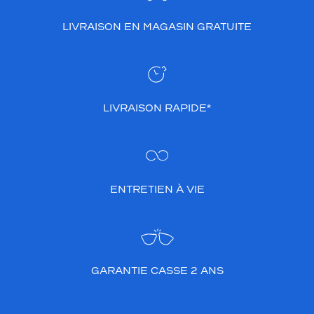
s
i
LIVRAISON EN MAGASIN GRATUITE
q
u
e
e
s
LIVRAISON RAPIDE*
t
d
y
n
a
m
ENTRETIEN À VIE
i
s
é
e
p
a
GARANTIE CASSE 2 ANS
r
l
e