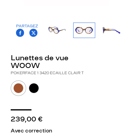
o
w
P
o
PARTAGEZ
k
T.PROJECT.KRYS.FRONT.SHARE_FACEBOO
T.PROJECT.KRYS.FRONT.SHARE_TWI
e
r
F
a
Lunettes de vue
c
WOOW
e
1
POKERFACE 1 3420 ECAILLE CLAIR T
p
o
u
r
f
e
m
239,00 €
m
e
s
Avec correction