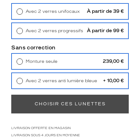
e
p
À partir de 39 €
Avec 2 verres unifocaux
a
Retrait en magasin
Offert
r
e
À partir de 99 €
Avec 2 verres progressifs
d
Retrait en magasin
Offert
'
u
Sans correction
n
c
239,00 €
Monture seule
o
Livraison à domicile
5,90 €
l
Retrait en magasin
Offert
o
+ 10,00 €
Avec 2 verres anti lumière bleue
r
Retrait en magasin
Offert
i
s
é
CHOISIR CES LUNETTES
c
a
i
l
LIVRAISON OFFERTE EN MAGASIN
l
LIVRAISON SOUS 4 JOURS EN MOYENNE