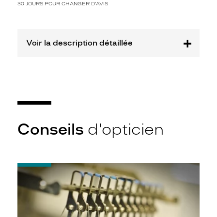
e
30 JOURS POUR CHANGER D'AVIS
c
l
a
i
Voir la description détaillée
r
t
e
x
t
u
r
é
Conseils
d'opticien
o
f
f
r
a
-
n
Quel
indice
t
d’amincissement
u
?
n
r