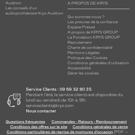
r
Audition
A PROPOS DE KRYS
F
Les conseils d'un
a
audioprothésiste Krys Audition
Qui sommes-nous ?
c
Les preuves de la confiance
e
Espace Presse
1
A propos de KRYS GROUP
a
La Fondation KRYS GROUP
Recrutement
l
Charte de confidentialité
l
Mentions Légales
i
Politique des Cookies
e
Conditions générales d'utilisation
u
Accessibilité
Gérer les cookies
n
e
s
Service Clients : 09 69 32 80 35
t
Pendant l'été, le service clients est disponible du
r
lundi au vendredi de 10h à 18h.
u
serviceclients@krys.com
c
Nous contacter
t
u
Questions fréquentes
Commandes - Retours - Remboursement
Conditions des offres sur le site
Conditions générales de vente
r
Conditions particulières de reprise de montures d’occasion
[PDF —
e