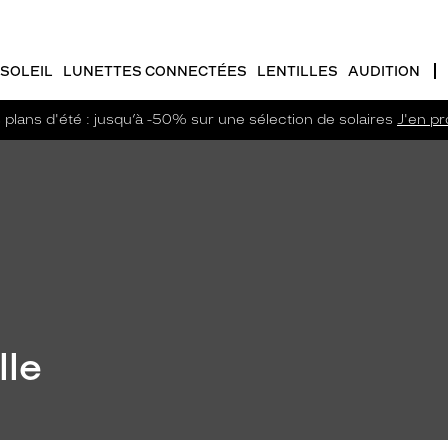
SOLEIL
LUNETTES CONNECTÉES
LENTILLES
AUDITION
plans d'été : jusqu’à -50% sur une sélection de solaires
J'en pro
lle