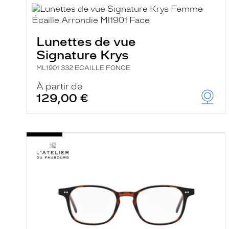
i
l
t
r
Lunettes de vue
e
l
Signature Krys
a
n
ML1901 332 ECAILLE FONCE
c
e
À partir de
a
129,00 €
u
t
o
m
a
t
i
q
u
e
m
e
n
t
l