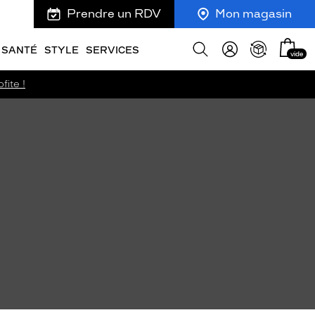
Prendre un RDV
Mon magasin
Mon
Afficher
SANTÉ
STYLE
SERVICES
vide
panie
la
recherche
fite !