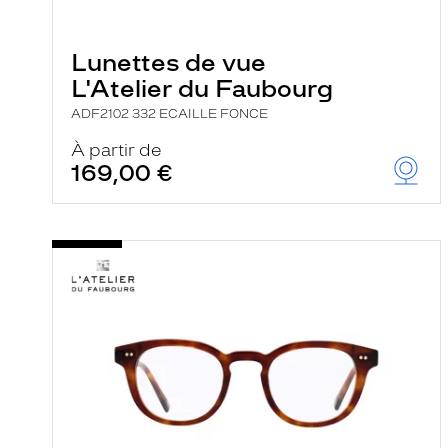
a
r
e
c
Lunettes de vue
h
L'Atelier du Faubourg
e
r
ADF2102 332 ECAILLE FONCE
c
h
À partir de
e
169,00 €
e
t
r
e
c
h
a
r
g
e
l
a
p
a
g
e