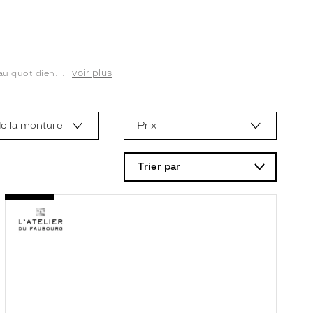
voir plus
 quotidien. ....
e la monture
Prix
Trier par