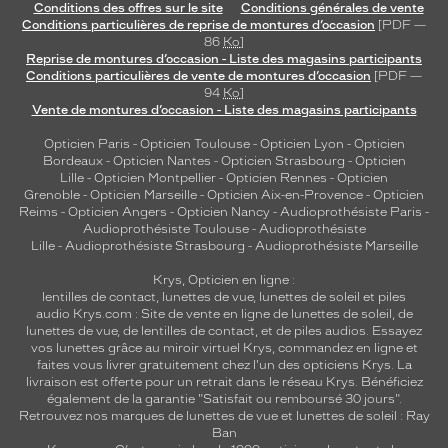
Conditions des offres sur le site
Conditions générales de vente
Conditions particulières de reprise de montures d’occasion
[PDF —
86
Ko
]
Reprise de montures d’occasion - Liste des magasins participants
Conditions particulières de vente de montures d’occasion
[PDF —
94
Ko
]
Vente de montures d’occasion - Liste des magasins participants
Opticien Paris
-
Opticien Toulouse
-
Opticien Lyon
-
Opticien
Bordeaux
-
Opticien Nantes
-
Opticien Strasbourg
-
Opticien
Lille
-
Opticien Montpellier
-
Opticien Rennes
-
Opticien
Grenoble
-
Opticien Marseille
-
Opticien Aix-en-Provence
-
Opticien
Reims
-
Opticien Angers
-
Opticien Nancy
-
Audioprothésiste Paris
-
Audioprothésiste Toulouse
-
Audioprothésiste
Lille
-
Audioprothésiste Strasbourg
-
Audioprothésiste Marseille
Krys, Opticien en ligne :
lentilles de contact
,
lunettes de vue
,
lunettes de soleil
et
piles
audio
Krys.com : Site de vente en ligne de lunettes de soleil, de
lunettes de vue, de
lentilles de contact
, et de piles audios. Essayez
vos lunettes grâce au miroir virtuel Krys, commandez en ligne et
faites vous livrer gratuitement chez l'un des opticiens Krys. La
livraison est offerte pour un retrait dans le réseau Krys. Bénéficiez
également de la garantie "Satisfait ou remboursé 30 jours".
Retrouvez nos marques de lunettes de vue et
lunettes de soleil : Ray
Ban