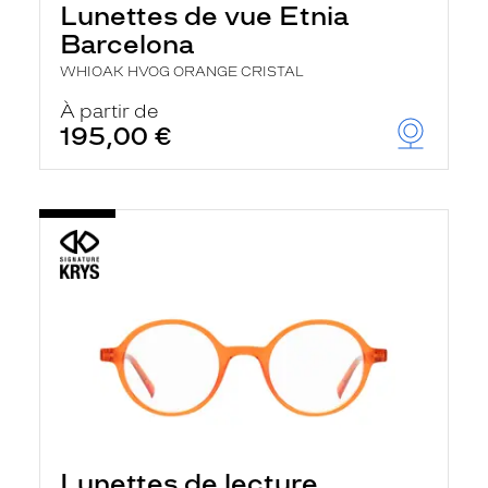
Lunettes de vue Etnia
a
n
Barcelona
c
e
WHIOAK HVOG ORANGE CRISTAL
a
u
À partir de
t
195,00 €
o
m
a
t
i
q
u
e
m
e
n
t
l
a
r
e
c
h
Lunettes de lecture
e