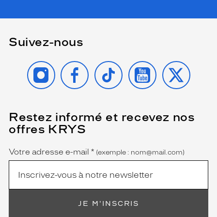
Suivez-nous
INSTAGRAM
FACEBOOK
TIKTOK
YOUTUBE
X
Restez informé et recevez nos
(Ce
champ
offres KRYS
est
Name
obligatoire)
Votre adresse e-mail
*
(exemple : nom@mail.com)
JE M'INSCRIS