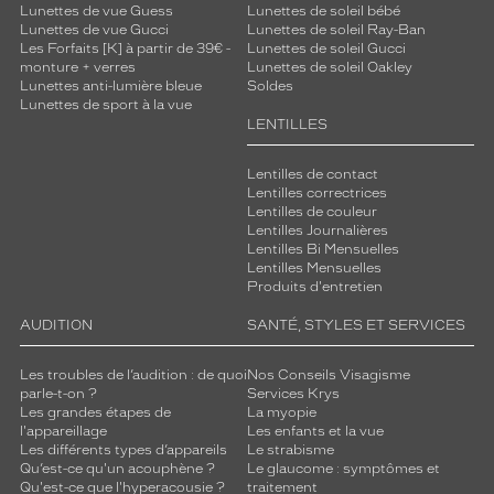
Lunettes de vue Guess
Lunettes de soleil bébé
Lunettes de vue Gucci
Lunettes de soleil Ray-Ban
Les Forfaits [K] à partir de 39€ -
Lunettes de soleil Gucci
monture + verres
Lunettes de soleil Oakley
Lunettes anti-lumière bleue
Soldes
Lunettes de sport à la vue
LENTILLES
Lentilles de contact
Lentilles correctrices
Lentilles de couleur
Lentilles Journalières
Lentilles Bi Mensuelles
Lentilles Mensuelles
Produits d'entretien
AUDITION
SANTÉ, STYLES ET SERVICES
Les troubles de l’audition : de quoi
Nos Conseils Visagisme
parle-t-on ?
Services Krys
Les grandes étapes de
La myopie
l'appareillage
Les enfants et la vue
Les différents types d’appareils
Le strabisme
Qu’est-ce qu'un acouphène ?
Le glaucome : symptômes et
Qu'est-ce que l'hyperacousie ?
traitement