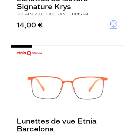
r
Signature Krys
c
h
SKPAP-L2303 700 ORANGE CRISTAL
e
e
14,00 €
t
r
e
c
h
a
r
g
e
l
a
p
a
g
e
Lunettes de vue Etnia
Barcelona