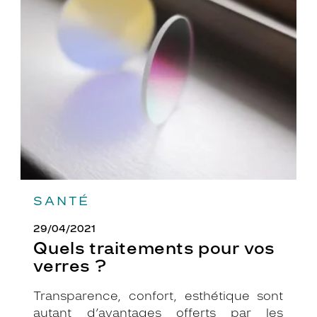
Quels
traitements
pour
vos
verres
?
SANTÉ
29/04/2021
Quels traitements pour vos
verres ?
Transparence, confort, esthétique sont
autant d’avantages offerts par les