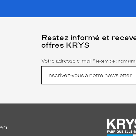
(Ce
Restez informé et recev
champ
offres KRYS
est
Name
obligatoire)
Votre adresse e-mail
*
(exemple : nom@ma
ien