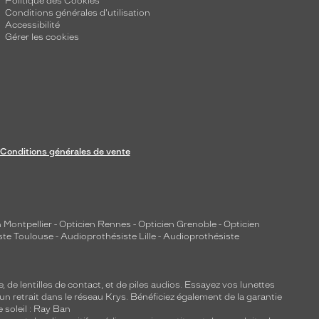
Politique des Cookies
Conditions générales d'utilisation
Accessibilité
Gérer les cookies
Conditions générales de vente
 Montpellier
-
Opticien Rennes
-
Opticien Grenoble
-
Opticien
ste Toulouse
-
Audioprothésiste Lille
-
Audioprothésiste
e, de
lentilles de contact
, et de piles audios. Essayez vos lunettes
 un retrait dans le réseau Krys. Bénéficiez également de la garantie
e soleil : Ray Ban