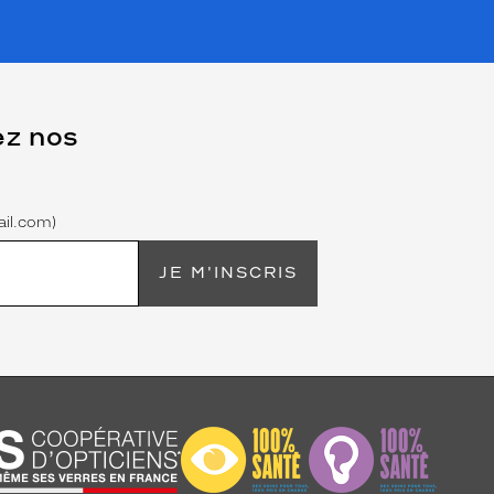
ez nos
il.com)
JE M'INSCRIS