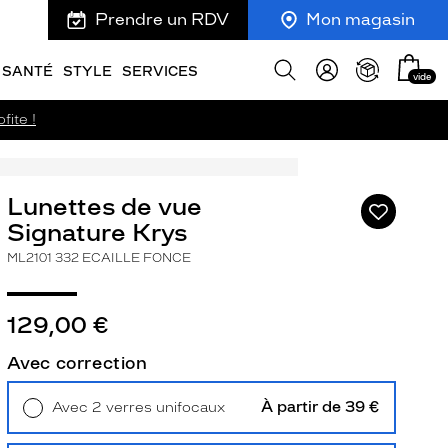
Prendre un RDV
Mon magasin
Mon
Afficher
SANTÉ
STYLE
SERVICES
vide
panie
la
recherche
fite !
Lunettes de vue
Ajouter
à
Signature Krys
ma
ML2101 332 ECAILLE FONCE
liste
d’envies
129,00 €
Avec correction
ivant
À partir de 39 €
Avec 2 verres unifocaux
Retrait en magasin
Offert