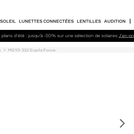
SOLEIL
LUNETTES CONNECTÉES
LENTILLES
AUDITION
plans d'été : jusqu’à -50% sur une sélection de solaires
J'en pro
s
Ml2101 332 Ecaille Fonce
Su