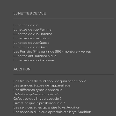
r
è
LUNETTES DE VUE
s
l
Lunettes de vue
Lunettes de vue Femme
é
Lunettes de vue Homme
g
Lunettes de vue Enfant
è
Lunettes de vue Guess
Lunettes de vue Gucci
r
Les Forfaits [K] à partir de 39€ - monture + verres
e
Lunettes anti-lumière bleue
Lunettes de sport à la vue
a
i
AUDITION
n
s
Les troubles de l’audition : de quoi parle-t-on ?
Les grandes étapes de l'appareillage
i
Les différents types d’appareils
q
Qu’est-ce qu'un acouphène ?
u
Qu'est-ce que l'hyperacousie ?
Qu’est-ce que la presbyacousie ?
'
Les services et les garanties Krys Audition
u
Les conseils d'un audioprothésiste Krys Audition