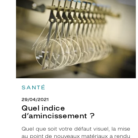
Quel
indice
u
d’amincissement
t
?
p
o
u
r
p
l
a
i
r
SANTÉ
e
:
29/04/2021
u
Quel indice
n
d’amincissement ?
e
j
Quel que soit votre défaut visuel, la mise
o
au point de nouveaux matériaux a rendu