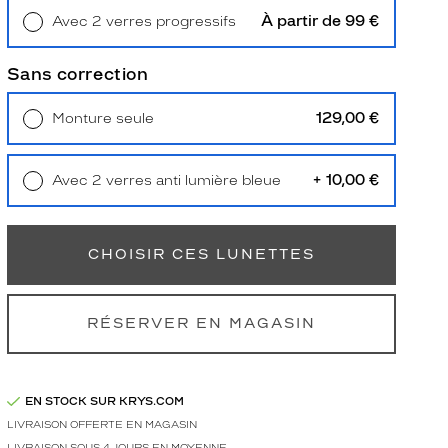
À partir de 99 €
Avec 2 verres progressifs
Retrait en magasin
Offert
Sans correction
129,00 €
Monture seule
Livraison à domicile
5,90 €
Retrait en magasin
Offert
+ 10,00 €
Avec 2 verres anti lumière bleue
Retrait en magasin
Offert
CHOISIR CES LUNETTES
RÉSERVER EN MAGASIN
EN STOCK SUR KRYS.COM
LIVRAISON OFFERTE EN MAGASIN
LIVRAISON SOUS 4 JOURS EN MOYENNE