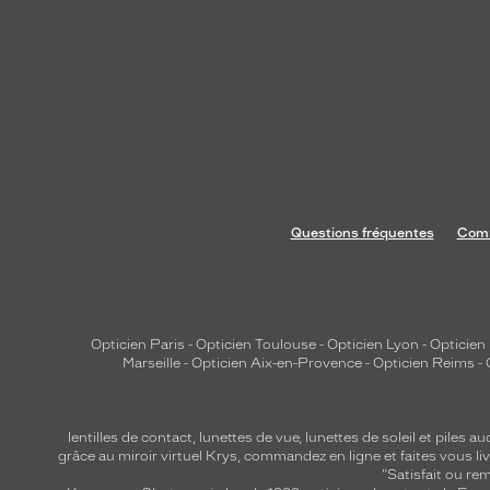
n
e
b
e
l
l
e
c
o
Questions fréquentes
Comm
u
l
e
u
Opticien Paris
-
Opticien Toulouse
-
Opticien Lyon
-
Opticien
r
Marseille
-
Opticien Aix-en-Provence
-
Opticien Reims
-
é
c
a
lentilles de contact
,
lunettes de vue
,
lunettes de soleil
et
piles au
i
grâce au miroir virtuel Krys, commandez en ligne et faites vous liv
"Satisfait ou r
l