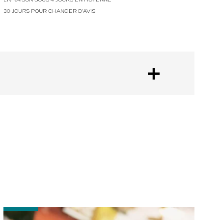
30 JOURS POUR CHANGER D'AVIS
-