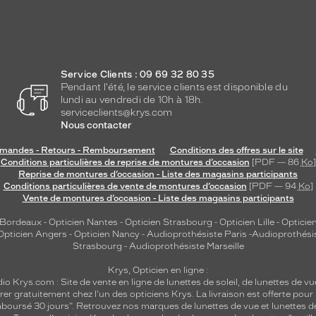
Service Clients : 09 69 32 80 35
Pendant l'été, le service clients est disponible du
lundi au vendredi de 10h à 18h.
serviceclients@krys.com
Nous contacter
andes - Retours - Remboursement
Conditions des offres sur le site
Conditions particulières de reprise de montures d’occasion
[PDF — 86
Ko
]
Reprise de montures d’occasion - Liste des magasins participants
Conditions particulières de vente de montures d’occasion
[PDF — 94
Ko
]
Vente de montures d’occasion - Liste des magasins participants
 Bordeaux
-
Opticien Nantes
-
Opticien Strasbourg
-
Opticien Lille
-
Opticien
Opticien Angers
-
Opticien Nancy
-
Audioprothésiste Paris
-
Audioprothési
Strasbourg
-
Audioprothésiste Marseille
Krys, Opticien en ligne :
dio
Krys.com : Site de vente en ligne de lunettes de soleil, de lunettes de vu
rer gratuitement chez l'un des opticiens Krys. La livraison est offerte pour
emboursé 30 jours". Retrouvez nos marques de lunettes de vue et
lunettes d