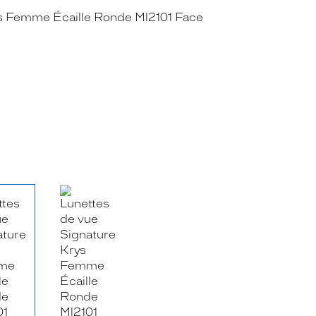
RE_FACEBOOK_TITLE
.SHARE_TWITTER_TITLE