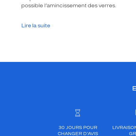
l
possible l’amincissement des verres.
i
e
f
Lire la suite
o
r
m
e
a
r
r
o
E
n
d
i
e
,
u
30 JOURS POUR
LIVRAISO
n
CHANGER D’AVIS
GR