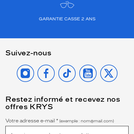
u
n
e
p
GARANTIE CASSE 2 ANS
a
i
r
e
f
Suivez-nous
a
c
i
INSTAGRAM
FACEBOOK
TIKTOK
YOUTUBE
X
l
e
à
p
o
Restez informé et recevez nos
(Ce
champ
r
offres KRYS
est
Name
t
obligatoire)
e
r
Votre adresse e-mail
*
(exemple : nom@mail.com)
a
u