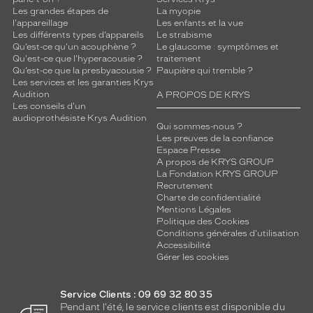
Les grandes étapes de
La myopie
Non
l'appareillage
Les enfants et la vue
Type
Les différents types d’appareils
Le strabisme
Qu’est-ce qu'un acouphène ?
Le glaucome : symptômes et
de
Qu'est-ce que l'hyperacousie ?
traitement
verres
Qu’est-ce que la presbyacousie ?
Paupière qui tremble ?
compatibles
Les services et les garanties Krys
Audition
A PROPOS DE KRYS
Progressifs
Les conseils d'un
Unifocaux
audioprothésiste Krys Audition
Qui sommes-nous ?
Type
Les preuves de la confiance
de
Espace Presse
montage
A propos de KRYS GROUP
La Fondation KRYS GROUP
Recrutement
Cerclé
Charte de confidentialité
Taille
Mentions Légales
de
Politique des Cookies
monture
Conditions générales d'utilisation
Accessibilité
M
Gérer les cookies
Matière
Service Clients : 09 69 32 80 35
Métal
Pendant l'été, le service clients est disponible du