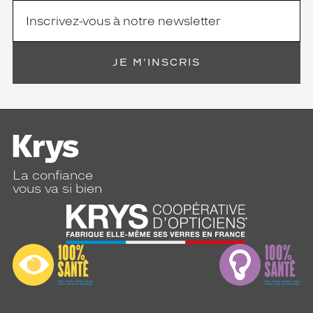
t
e
x
q
u
JE M'INSCRIS
i
s
.
Dimensions
de
la
monture
La confiance
vous va si bien
5 mm
 mm
 mm
 mm