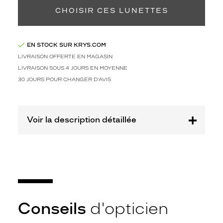
i
d
CHOISIR CES LUNETTES
e
p
a
EN STOCK SUR KRYS.COM
i
LIVRAISON OFFERTE EN MAGASIN
r
LIVRAISON SOUS 4 JOURS EN MOYENNE
e
d
30 JOURS POUR CHANGER D'AVIS
e
l
u
Voir la description détaillée
n
e
t
t
e
s
d
e
v
Conseils
d'opticien
u
e