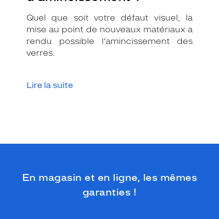
t
a
Quel que soit votre défaut visuel, la
n
mise au point de nouveaux matériaux a
g
rendu possible l’amincissement des
u
l
verres.
a
i
r
Lire la suite
e
s
e
p
a
r
e
d
'
En magasin et en ligne, les mêmes
u
n
garanties !
e
c
h