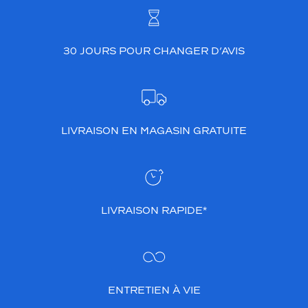
a
r
m
30 JOURS POUR CHANGER D’AVIS
a
n
t
e
c
o
LIVRAISON EN MAGASIN GRATUITE
u
l
e
u
r
b
LIVRAISON RAPIDE*
l
e
u
f
o
n
ENTRETIEN À VIE
c