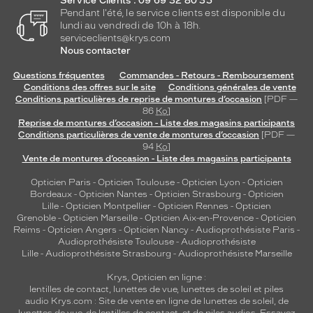
Service Clients : 09 69 32 80 35
Plastique
Pendant l'été, le service clients est disponible du
Fournisseur
lundi au vendredi de 10h à 18h.
serviceclients@krys.com
Codir
Nous contacter
Marque
Signature
Questions fréquentes
Commandes - Retours - Remboursement
Conditions des offres sur le site
Conditions générales de vente
Krys
Conditions particulières de reprise de montures d’occasion
[PDF —
86
Ko
]
Reprise de montures d’occasion - Liste des magasins participants
Conditions particulières de vente de montures d’occasion
[PDF —
94
Ko
]
Vente de montures d’occasion - Liste des magasins participants
Opticien Paris
-
Opticien Toulouse
-
Opticien Lyon
-
Opticien
Bordeaux
-
Opticien Nantes
-
Opticien Strasbourg
-
Opticien
Lille
-
Opticien Montpellier
-
Opticien Rennes
-
Opticien
Grenoble
-
Opticien Marseille
-
Opticien Aix-en-Provence
-
Opticien
Reims
-
Opticien Angers
-
Opticien Nancy
-
Audioprothésiste Paris
-
Audioprothésiste Toulouse
-
Audioprothésiste
Lille
-
Audioprothésiste Strasbourg
-
Audioprothésiste Marseille
Krys, Opticien en ligne :
lentilles de contact
,
lunettes de vue
,
lunettes de soleil
et
piles
audio
Krys.com : Site de vente en ligne de lunettes de soleil, de