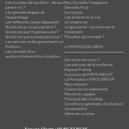
Les troubles de l’audition : de quoi
Nos Conseils Visagisme
Type
parle-t-on ?
Services Krys
de
Les grandes étapes de
La myopie
verres
l'appareillage
Les enfants et la vue
compatibles
Les différents types d’appareils
Le strabisme
Qu’est-ce qu'un acouphène ?
Le glaucome : symptômes et
Qu'est-ce que l'hyperacousie ?
traitement
Progressifs
Qu’est-ce que la presbyacousie ?
Paupière qui tremble ?
Unifocaux
Les services et les garanties Krys
Type
Audition
A PROPOS DE KRYS
de
Les conseils d'un
montage
audioprothésiste Krys Audition
Qui sommes-nous ?
Les preuves de la confiance
Cerclé
Espace Presse
Taille
A propos de KRYS GROUP
de
La Fondation KRYS GROUP
Recrutement
monture
Charte de confidentialité
Mentions Légales
XL
Politique des Cookies
discountDetail
Conditions générales d'utilisation
Accessibilité
Gérer les cookies
-50%
Matière