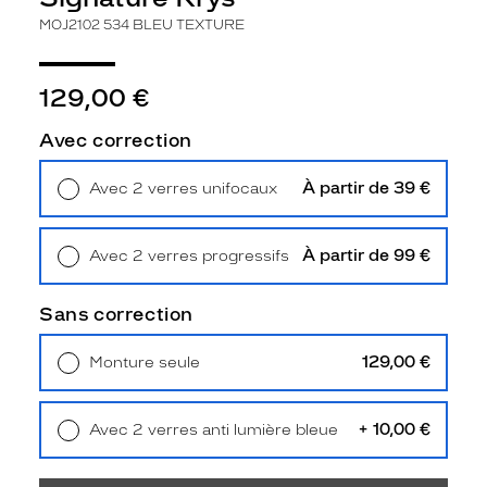
i
MOJ2102 534 BLEU TEXTURE
d
e
M
129,00 €
O
J
Avec correction
O
a
v
À partir de 39 €
Avec 2 verres unifocaux
e
Retrait en magasin
Offert
c
c
À partir de 99 €
Avec 2 verres progressifs
e
Retrait en magasin
Offert
t
Sans correction
t
e
s
129,00 €
Monture seule
p
Livraison à domicile
5,90 €
l
Retrait en magasin
Offert
e
+ 10,00 €
Avec 2 verres anti lumière bleue
n
Retrait en magasin
Offert
d