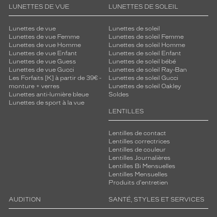
Détails
LUNETTES DE VUE
LUNETTES DE SOLEIL
techniques
Lunettes de vue
Lunettes de soleil
Genre
Lunettes de vue Femme
Lunettes de soleil Femme
Lunettes de vue Homme
Lunettes de soleil Homme
Homme
Lunettes de vue Enfant
Lunettes de soleil Enfant
Forme
Lunettes de vue Guess
Lunettes de soleil bébé
de
Lunettes de vue Gucci
Lunettes de soleil Ray-Ban
Les Forfaits [K] à partir de 39€ -
Lunettes de soleil Gucci
la
monture + verres
Lunettes de soleil Oakley
monture
Lunettes anti-lumière bleue
Soldes
Lunettes de sport à la vue
Rectangle
LENTILLES
Couleur
de
Lentilles de contact
la
Lentilles correctrices
monture
Lentilles de couleur
Lentilles Journalières
Lentilles Bi Mensuelles
534
Lentilles Mensuelles
Bleu
Produits d'entretien
Texture
Polarisant
AUDITION
SANTÉ, STYLES ET SERVICES
Non