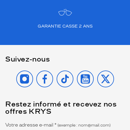
é
t
e
x
t
GARANTIE CASSE 2 ANS
u
r
é
,
p
Suivez-nous
o
u
r
INSTAGRAM
FACEBOOK
TIKTOK
YOUTUBE
X
u
n
r
é
s
Restez informé et recevez nos
(Ce
champ
u
offres KRYS
est
Name
l
obligatoire)
t
a
Votre adresse e-mail
*
(exemple : nom@mail.com)