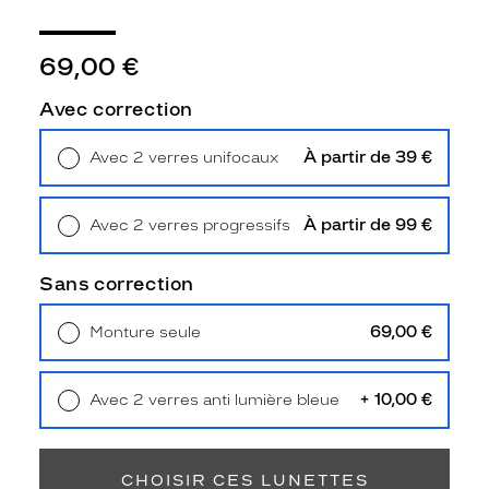
à
t
o
69,00 €
u
t
Avec correction
e
s
À partir de 39 €
Avec 2 verres unifocaux
l
Retrait en magasin
Offert
e
s
À partir de 99 €
Avec 2 verres progressifs
c
Retrait en magasin
Offert
i
r
Sans correction
c
o
69,00 €
Monture seule
n
Livraison à domicile
5,90 €
s
Retrait en magasin
Offert
t
+ 10,00 €
Avec 2 verres anti lumière bleue
a
Retrait en magasin
Offert
n
c
e
CHOISIR CES LUNETTES