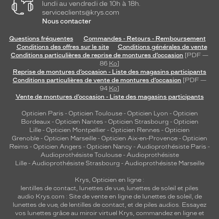
lundi au vendredi de 10h à 18h.
n
serviceclients@krys.com
f
Nous contacter
o
r
Questions fréquentes
Commandes - Retours - Remboursement
t
Conditions des offres sur le site
Conditions générales de vente
Conditions particulières de reprise de montures d’occasion
[PDF —
o
86
Ko
]
p
Reprise de montures d’occasion - Liste des magasins participants
t
Conditions particulières de vente de montures d’occasion
[PDF —
i
94
Ko
]
m
Vente de montures d’occasion - Liste des magasins participants
a
Opticien Paris
-
Opticien Toulouse
-
Opticien Lyon
-
Opticien
l
Bordeaux
-
Opticien Nantes
-
Opticien Strasbourg
-
Opticien
t
Lille
-
Opticien Montpellier
-
Opticien Rennes
-
Opticien
o
Grenoble
-
Opticien Marseille
-
Opticien Aix-en-Provence
-
Opticien
u
Reims
-
Opticien Angers
-
Opticien Nancy
-
Audioprothésiste Paris
-
t
Audioprothésiste Toulouse
-
Audioprothésiste
Lille
-
Audioprothésiste Strasbourg
-
Audioprothésiste Marseille
a
u
Krys, Opticien en ligne :
l
lentilles de contact
,
lunettes de vue
,
lunettes de soleil
et
piles
o
audio
Krys.com : Site de vente en ligne de lunettes de soleil, de
n
lunettes de vue, de
lentilles de contact
, et de piles audios. Essayez
g
vos lunettes grâce au miroir virtuel Krys, commandez en ligne et