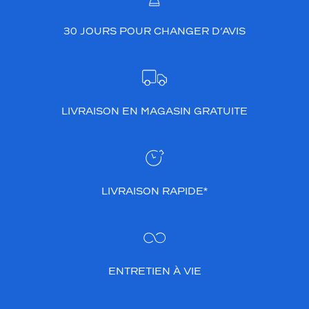
o
u
30 JOURS POUR CHANGER D’AVIS
t
e
.
C
e
m
LIVRAISON EN MAGASIN GRATUITE
o
d
è
l
e
r
LIVRAISON RAPIDE*
o
n
d
s
u
ENTRETIEN À VIE
b
l
i