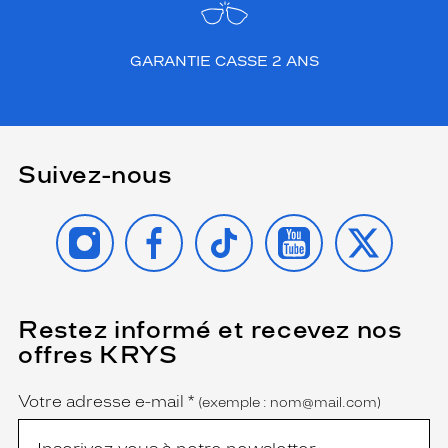
m
e
b
GARANTIE CASSE 2 ANS
r
u
n
c
l
Suivez-nous
a
i
r
INSTAGRAM
FACEBOOK
TIKTOK
YOUTUBE
X
m
e
t
e
n
Restez informé et recevez nos
(Ce
v
champ
offres KRYS
a
est
Name
obligatoire)
l
e
Votre adresse e-mail
*
(exemple : nom@mail.com)
u
r