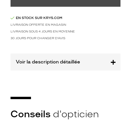
s
,
c
h
EN STOCK SUR KRYS.COM
o
LIVRAISON OFFERTE EN MAGASIN
i
LIVRAISON SOUS 4 JOURS EN MOYENNE
s
30 JOURS POUR CHANGER D'AVIS
i
s
s
e
Voir la description détaillée
z
c
e
t
t
e
p
a
Conseils
d'opticien
i
r
e
d