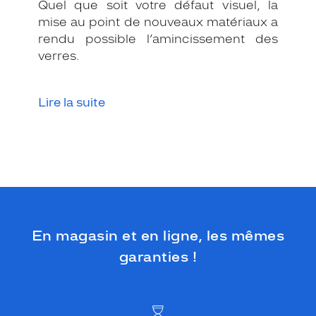
u
Quel que soit votre défaut visuel, la
e
mise au point de nouveaux matériaux a
K
rendu possible l’amincissement des
R
verres.
Y
S
O
Lire la suite
R
I
G
I
N
E
s
a
n
s
En magasin et en ligne, les mêmes
a
garanties !
u
c
u
n
d