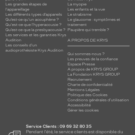
p
Les grandes étapes de
La myopie
l
l'appareillage
Les enfants et la vue
a
Les différents types d’appareils
Le strabisme
s
Qu’est-ce qu'un acouphène ?
Le glaucome : symptômes et
Qu'est-ce que l'hyperacousie ?
traitement
t
Qu’est-ce que la presbyacousie ?
Paupière qui tremble ?
i
Les services et les garanties Krys
q
Audition
A PROPOS DE KRYS
u
Les conseils d'un
e
audioprothésiste Krys Audition
Qui sommes-nous ?
v
Les preuves de la confiance
o
Espace Presse
u
A propos de KRYS GROUP
s
La Fondation KRYS GROUP
a
Recrutement
Charte de confidentialité
s
Mentions Légales
s
Politique des Cookies
u
Conditions générales d'utilisation
r
Accessibilité
e
Gérer les cookies
u
n
Service Clients : 09 69 32 80 35
c
Pendant l'été, le service clients est disponible du
o