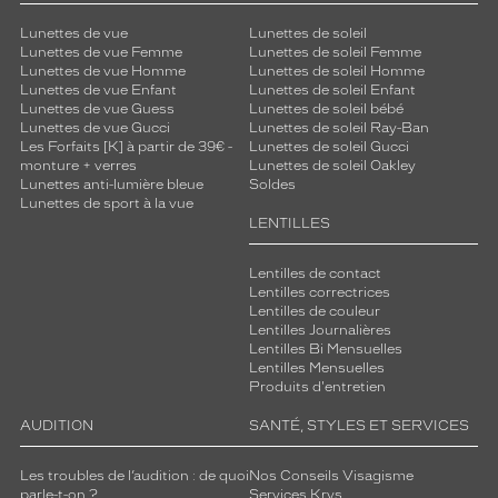
t
Lunettes de vue
Lunettes de soleil
e
Lunettes de vue Femme
Lunettes de soleil Femme
s
Lunettes de vue Homme
Lunettes de soleil Homme
v
Lunettes de vue Enfant
Lunettes de soleil Enfant
o
Lunettes de vue Guess
Lunettes de soleil bébé
s
Lunettes de vue Gucci
Lunettes de soleil Ray-Ban
t
Les Forfaits [K] à partir de 39€ -
Lunettes de soleil Gucci
monture + verres
Lunettes de soleil Oakley
e
Lunettes anti-lumière bleue
Soldes
n
Lunettes de sport à la vue
u
LENTILLES
e
s
Lentilles de contact
.
Lentilles correctrices
S
Lentilles de couleur
a
Lentilles Journalières
m
Lentilles Bi Mensuelles
Lentilles Mensuelles
a
Produits d'entretien
t
i
AUDITION
SANTÉ, STYLES ET SERVICES
è
r
Les troubles de l’audition : de quoi
Nos Conseils Visagisme
e
parle-t-on ?
Services Krys