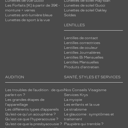
Lunettes de vue Gucci
Lunettes de soleil Ray-Ban
Les Forfaits [K] à partir de 39€ -
Lunettes de soleil Gucci
monture + verres
Lunettes de soleil Oakley
Lunettes anti-lumière bleue
Soldes
Lunettes de sport à la vue
LENTILLES
Lentilles de contact
Lentilles correctrices
Lentilles de couleur
Lentilles Journalières
Lentilles Bi Mensuelles
Lentilles Mensuelles
Produits d'entretien
AUDITION
SANTÉ, STYLES ET SERVICES
Les troubles de l’audition : de quoi
Nos Conseils Visagisme
parle-t-on ?
Services Krys
Les grandes étapes de
La myopie
l'appareillage
Les enfants et la vue
Les différents types d’appareils
Le strabisme
Qu’est-ce qu'un acouphène ?
Le glaucome : symptômes et
Qu'est-ce que l'hyperacousie ?
traitement
Qu’est-ce que la presbyacousie ?
Paupière qui tremble ?