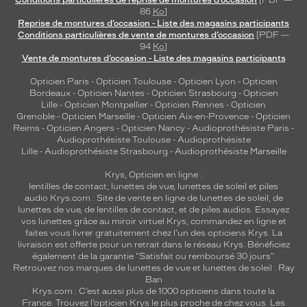
Conditions particulières de reprise de montures d’occasion
[PDF —
86
Ko
]
Reprise de montures d’occasion - Liste des magasins participants
Conditions particulières de vente de montures d’occasion
[PDF —
94
Ko
]
Vente de montures d’occasion - Liste des magasins participants
Opticien Paris
-
Opticien Toulouse
-
Opticien Lyon
-
Opticien
Bordeaux
-
Opticien Nantes
-
Opticien Strasbourg
-
Opticien
Lille
-
Opticien Montpellier
-
Opticien Rennes
-
Opticien
Grenoble
-
Opticien Marseille
-
Opticien Aix-en-Provence
-
Opticien
Reims
-
Opticien Angers
-
Opticien Nancy
-
Audioprothésiste Paris
-
Audioprothésiste Toulouse
-
Audioprothésiste
Lille
-
Audioprothésiste Strasbourg
-
Audioprothésiste Marseille
Krys, Opticien en ligne :
lentilles de contact
,
lunettes de vue
,
lunettes de soleil
et
piles
audio
Krys.com : Site de vente en ligne de lunettes de soleil, de
lunettes de vue, de
lentilles de contact
, et de piles audios. Essayez
vos lunettes grâce au miroir virtuel Krys, commandez en ligne et
faites vous livrer gratuitement chez l'un des opticiens Krys. La
livraison est offerte pour un retrait dans le réseau Krys. Bénéficiez
également de la garantie "Satisfait ou remboursé 30 jours".
Retrouvez nos marques de lunettes de vue et
lunettes de soleil : Ray
Ban
Krys.com : C’est aussi plus de 1000 opticiens dans toute la
France.
Trouvez l’opticien Krys le plus proche de chez vous
. Les