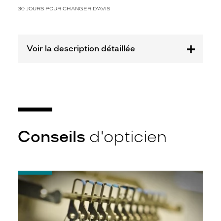
30 JOURS POUR CHANGER D'AVIS
Voir la description détaillée
Conseils
d'opticien
-
Quel
indice
d’amincissement
?