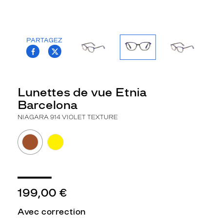
la
monture
Papillon
PARTAGEZ
Couleur
T.PROJECT.KRYS.FRONT.SHARE_FACEBOO
T.PROJECT.KRYS.FRONT.SHARE_TWI
de
la
monture
Lunettes de vue Etnia
914
Barcelona
Violet
Texture
NIAGARA 914 VIOLET TEXTURE
Polarisant
Non
Type
de
verres
compatibles
199,00 €
Progressifs
Unifocaux
Avec correction