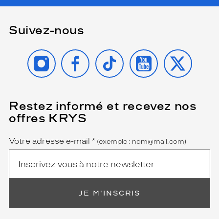
Suivez-nous
INSTAGRAM
FACEBOOK
TIKTOK
YOUTUBE
X
Restez informé et recevez nos
(Ce
champ
offres KRYS
est
Name
obligatoire)
Votre adresse e-mail
*
(exemple : nom@mail.com)
JE M'INSCRIS