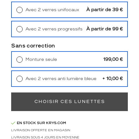
Type
de
À partir de 39 €
Avec 2 verres unifocaux
montage
Retrait en magasin
Offert
Cerclé
À partir de 99 €
Avec 2 verres progressifs
Taille
Retrait en magasin
Offert
de
monture
Sans correction
S
199,00 €
Monture seule
discountDetail
Livraison à domicile
5,90 €
Retrait en magasin
Offert
-20%
+ 10,00 €
Avec 2 verres anti lumière bleue
Matière
Retrait en magasin
Offert
Plastique
Fournisseur
CHOISIR CES LUNETTES
Etnia
Barcelona
EN STOCK SUR KRYS.COM
Marque
LIVRAISON OFFERTE EN MAGASIN
Etnia
LIVRAISON SOUS 4 JOURS EN MOYENNE
Barcelona