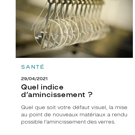
r
c
h
a
r
m
e
u
r
SANTÉ
m
e
29/04/2021
Quel indice
t
d’amincissement ?
t
r
Quel que soit votre défaut visuel, la mise
a
au point de nouveaux matériaux a rendu
e
possible l’amincissement des verres.
n
v