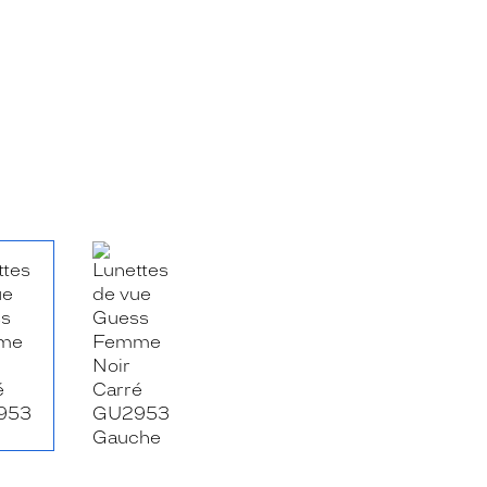
RE_FACEBOOK_TITLE
.SHARE_TWITTER_TITLE