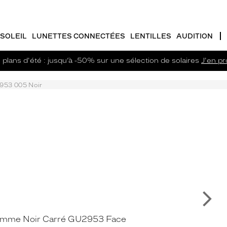
SOLEIL
LUNETTES CONNECTÉES
LENTILLES
AUDITION
plans d'été : jusqu’à -50% sur une sélection de solaires
J'en pro
953 005 Noir
Su