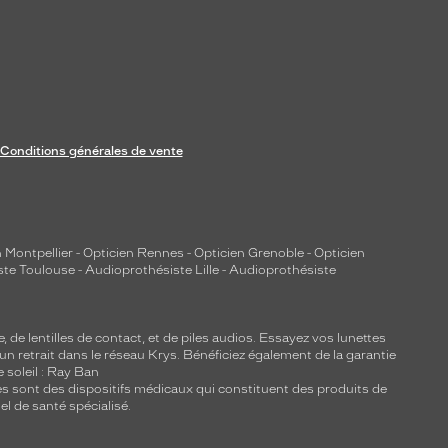
Conditions générales de vente
 Montpellier
-
Opticien Rennes
-
Opticien Grenoble
-
Opticien
ste Toulouse
-
Audioprothésiste Lille
-
Audioprothésiste
e, de
lentilles de contact
, et de piles audios. Essayez vos lunettes
 un retrait dans le réseau Krys. Bénéficiez également de la garantie
e soleil : Ray Ban
lles sont des dispositifs médicaux qui constituent des produits de
l de santé spécialisé.