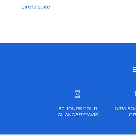
a
Lire la suite
l
e
u
r
v
o
t
r
e
E
r
e
g
a
r
30 JOURS POUR
LIVRAISO
d
CHANGER D’AVIS
GR
.
L
é