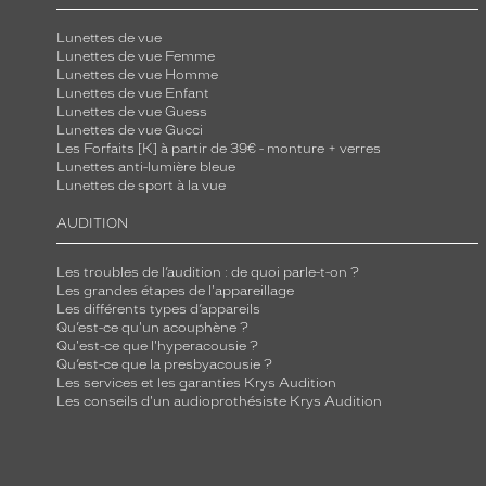
t
Lunettes de vue
a
Lunettes de vue Femme
l
Lunettes de vue Homme
Lunettes de vue Enfant
,
Lunettes de vue Guess
c
Lunettes de vue Gucci
Les Forfaits [K] à partir de 39€ - monture + verres
e
Lunettes anti-lumière bleue
t
Lunettes de sport à la vue
t
AUDITION
e
m
Les troubles de l’audition : de quoi parle-t-on ?
o
Les grandes étapes de l'appareillage
n
Les différents types d’appareils
Qu’est-ce qu'un acouphène ?
t
Qu'est-ce que l'hyperacousie ?
u
Qu’est-ce que la presbyacousie ?
Les services et les garanties Krys Audition
r
Les conseils d'un audioprothésiste Krys Audition
e
c
e