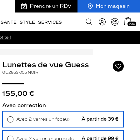
Prendre un RDV
Mon magasin
Mon
Afficher
SANTÉ
STYLE
SERVICES
vide
panie
la
recherche
fite !
Lunettes de vue Guess
Ajouter
à
GU2953 005 NOIR
ma
liste
d’envies
155,00 €
Avec correction
À partir de 39 €
ivant
Avec 2 verres unifocaux
Retrait en magasin
Offert
À partir de 99 €
Avec 2 verres progressifs