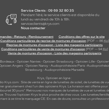
Service Clients : 09 69 32 80 35
Pendant l'été, le service clients est disponible du
lundi au vendredi de 10h à 18h.
serviceclients@krys.com
Nous contacter
andes - Retours - Remboursement
Conditions des offres sur le site
Conditions particulières de reprise de montures d’occasion
[PDF — 86
Ko
]
Reprise de montures d’occasion - Liste des magasins participants
Conditions particulières de vente de montures d’occasion
[PDF — 94
Ko
]
Vente de montures d’occasion - Liste des magasins participants
 Bordeaux
-
Opticien Nantes
-
Opticien Strasbourg
-
Opticien Lille
-
Opticien
Opticien Angers
-
Opticien Nancy
-
Audioprothésiste Paris
-
Audioprothési
Strasbourg
-
Audioprothésiste Marseille
Krys, Opticien en ligne :
dio
Krys.com : Site de vente en ligne de lunettes de soleil, de lunettes de vu
rer gratuitement chez l'un des opticiens Krys. La livraison est offerte pour
emboursé 30 jours". Retrouvez nos marques de lunettes de vue et
lunettes d
nce.
Trouvez l’opticien Krys le plus proche de chez vous
. Les lunettes/lenti
tant à ce titre le marquage CE. En cas de doute, consultez un professionne