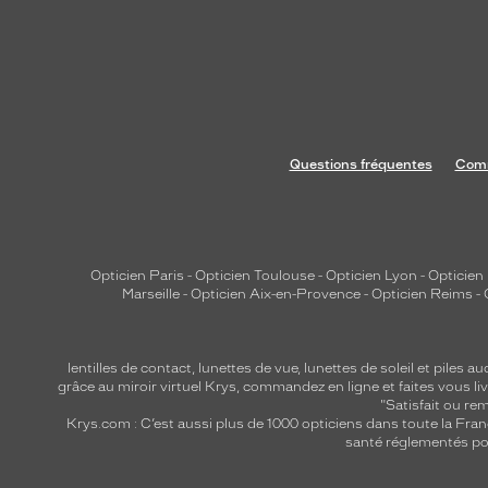
r
c
l
é
e
c
a
Questions fréquentes
Comm
r
r
é
e
Opticien Paris
-
Opticien Toulouse
-
Opticien Lyon
-
Opticien
v
Marseille
-
Opticien Aix-en-Provence
-
Opticien Reims
-
o
u
lentilles de contact
,
lunettes de vue
,
lunettes de soleil
et
piles au
s
grâce au miroir virtuel Krys, commandez en ligne et faites vous liv
o
"Satisfait ou r
f
Krys.com : C’est aussi plus de 1000 opticiens dans toute la Fra
santé réglementés por
f
r