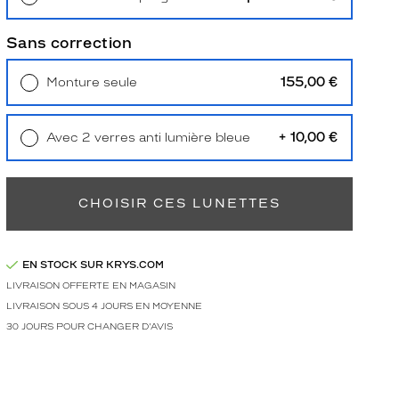
Retrait en magasin
Offert
Sans correction
155,00 €
Monture seule
Livraison à domicile
5,90 €
Retrait en magasin
Offert
+ 10,00 €
Avec 2 verres anti lumière bleue
Retrait en magasin
Offert
CHOISIR CES LUNETTES
EN STOCK SUR KRYS.COM
LIVRAISON OFFERTE EN MAGASIN
LIVRAISON SOUS 4 JOURS EN MOYENNE
30 JOURS POUR CHANGER D'AVIS