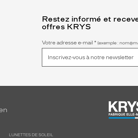
(Ce
Restez informé et recev
champ
offres KRYS
est
Name
obligatoire)
Votre adresse e-mail
*
(exemple : nom@ma
ien
LUNETTES DE SOLEIL