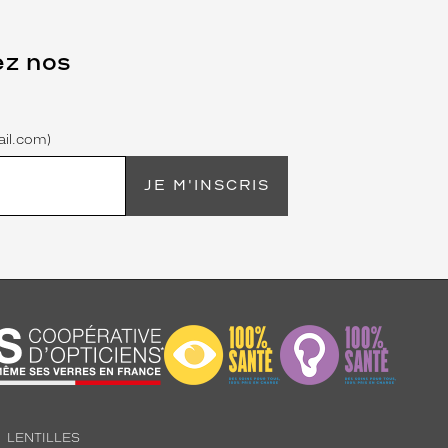
ez nos
il.com)
JE M'INSCRIS
LENTILLES