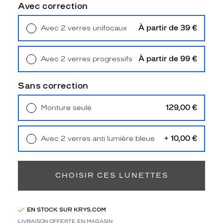
d
Avec correction
e
r
À partir de 39 €
Avec 2 verres unifocaux
n
Retrait en magasin
Offert
i
e
À partir de 99 €
Avec 2 verres progressifs
r
Retrait en magasin
Offert
c
r
Sans correction
i
v
129,00 €
Monture seule
o
Livraison à domicile
5,90 €
u
Retrait en magasin
Offert
s
+ 10,00 €
Avec 2 verres anti lumière bleue
p
Retrait en magasin
Offert
l
a
i
CHOISIR CES LUNETTES
r
o
n
EN STOCK SUR KRYS.COM
t
LIVRAISON OFFERTE EN MAGASIN