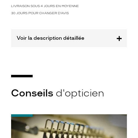
.
L
LIVRAISON SOUS 4 JOURS EN MOYENNE
a
30 JOURS POUR CHANGER D'AVIS
m
a
r
q
Voir la description détaillée
u
e
a
v
o
u
l
u
Conseils
d'opticien
s
e
d
é
-
m
Quel
a
indice
r
d’amincissement
q