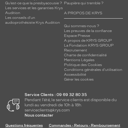
u
Qu’est-ce que la presbyacousie ?
Paupière qui tremble ?
r
Les services et les garanties Krys
b
Audition
A PROPOS DE KRYS
Les conseils d'un
l
audioprothésiste Krys Audition
e
Qui sommes-nous ?
u
Les preuves de la confiance
e
Espace Presse
A propos de KRYS GROUP
p
La Fondation KRYS GROUP
r
Recrutement
é
Charte de confidentialité
s
Mentions Légales
e
Politique des Cookies
n
Conditions générales d'utilisation
Accessibilité
t
Gérer les cookies
e
s
u
Service Clients : 09 69 32 80 35
r
Pendant l'été, le service clients est disponible du
u
lundi au vendredi de 10h à 18h.
n
serviceclients@krys.com
Nous contacter
n
o
Questions fréquentes
Commandes - Retours - Remboursement
i