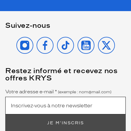
t
e
m
o
Suivez-nous
n
t
u
INSTAGRAM
FACEBOOK
TIKTOK
YOUTUBE
X
r
e
.
L
e
Restez informé et recevez nos
(Ce
d
champ
offres KRYS
est
Name
o
obligatoire)
u
b
Votre adresse e-mail
*
(exemple : nom@mail.com)
l
e
p
o
n
JE M'INSCRIS
t