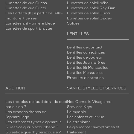
Lunettes de vue Guess
Lunettes de soleil bébé
é
Lunettes de vue Gucci
Lunettes de soleil Ray-Ban
g
Les Forfaits [K] à partir de 39€ -
Lunettes de soleil Gucci
l
monture + verres
Lunettes de soleil Oakley
i
Lunettes anti-lumière bleue
Soldes
g
Lunettes de sport à la vue
e
LENTILLES
a
b
Lentilles de contact
l
Lentilles correctrices
e
Lentilles de couleur
Lentilles Journalières
e
Lentilles Bi Mensuelles
t
Lentilles Mensuelles
c
Produits d'entretien
e
t
AUDITION
SANTÉ, STYLES ET SERVICES
t
e
Les troubles de l’audition : de quoi
Nos Conseils Visagisme
c
parle-t-on ?
Services Krys
o
Les grandes étapes de
La myopie
l'appareillage
Les enfants et la vue
u
Les différents types d’appareils
Le strabisme
l
Qu’est-ce qu'un acouphène ?
Le glaucome : symptômes et
e
Qu'est-ce que l'hyperacousie ?
traitement