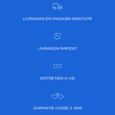
e
g
r
LIVRAISON EN MAGASIN GRATUITE
â
c
e
a
u
x
LIVRAISON RAPIDE*
c
o
u
l
e
u
ENTRETIEN À VIE
r
s
d
e
c
e
GARANTIE CASSE 2 ANS
t