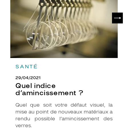
?
u
e
SUIV
r
s
u
r
s
o
n
m
o
SANTÉ
d
è
29/04/2021
l
e
Quel indice
e
d’amincissement ?
n
g
Quel que soit votre défaut visuel, la
a
mise au point de nouveaux matériaux a
r
d
rendu possible l’amincissement des
a
verres.