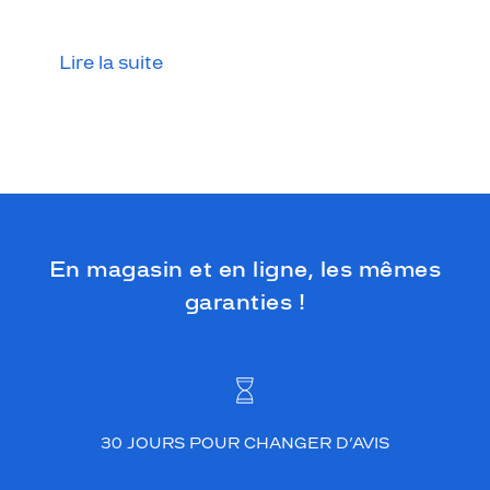
n
t
u
Lire la suite
n
e
s
i
m
p
l
i
c
En magasin et en ligne, les mêmes
i
t
garanties !
é
f
l
a
g
r
a
30 JOURS POUR CHANGER D’AVIS
n
t