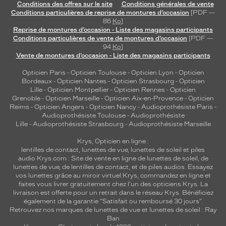
Conditions des offres sur le site
Conditions générales de vente
r
Conditions particulières de reprise de montures d’occasion
[PDF —
a
86
Ko
]
u
Reprise de montures d’occasion - Liste des magasins participants
s
Conditions particulières de vente de montures d’occasion
[PDF —
94
Ko
]
s
Vente de montures d’occasion - Liste des magasins participants
i
m
Opticien Paris
-
Opticien Toulouse
-
Opticien Lyon
-
Opticien
a
Bordeaux
-
Opticien Nantes
-
Opticien Strasbourg
-
Opticien
t
Lille
-
Opticien Montpellier
-
Opticien Rennes
-
Opticien
Grenoble
-
Opticien Marseille
-
Opticien Aix-en-Provence
-
Opticien
é
Reims
-
Opticien Angers
-
Opticien Nancy
-
Audioprothésiste Paris
-
g
Audioprothésiste Toulouse
-
Audioprothésiste
a
Lille
-
Audioprothésiste Strasbourg
-
Audioprothésiste Marseille
i
e
Krys, Opticien en ligne :
r
lentilles de contact
,
lunettes de vue
,
lunettes de soleil
et
piles
audio
Krys.com : Site de vente en ligne de lunettes de soleil, de
a
lunettes de vue, de
lentilles de contact
, et de piles audios. Essayez
v
vos lunettes grâce au miroir virtuel Krys, commandez en ligne et
o
faites vous livrer gratuitement chez l'un des opticiens Krys. La
t
livraison est offerte pour un retrait dans le réseau Krys. Bénéficiez
r
également de la garantie "Satisfait ou remboursé 30 jours".
e
Retrouvez nos marques de lunettes de vue et
lunettes de soleil : Ray
Ban
v