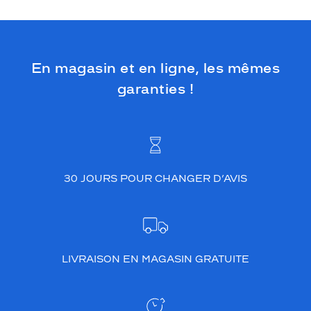
s
.
L
e
l
En magasin et en ligne, les mêmes
i
garanties !
s
e
r
é
p
l
u
30 JOURS POUR CHANGER D’AVIS
s
c
l
a
i
r
LIVRAISON EN MAGASIN GRATUITE
s
u
r
l