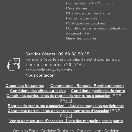
r
La Fondation KRYS GROUP
v
Recrutement
o
Charte de confidentialité
Mentions Légales
s
Politique des Cookies
t
Conditions générales d'utilisation
e
Accessibilité
n
Gérer les cookies
u
e
Service Clients : 09 69 32 80 35
s
Pendant l'été, le service clients est disponible du
.
lundi au vendredi de 10h à 18h.
serviceclients@krys.com
Dimensions
Nous contacter
de
la
Questions fréquentes
Commandes - Retours - Remboursement
monture
Conditions des offres sur le site
Conditions générales de vente
Conditions particulières de reprise de montures d’occasion
[PDF —
86
Ko
]
Reprise de montures d’occasion - Liste des magasins participants
Conditions particulières de vente de montures d’occasion
[PDF —
3 mm
0 mm
94
Ko
]
Vente de montures d’occasion - Liste des magasins participants
Opticien Paris
-
Opticien Toulouse
-
Opticien Lyon
-
Opticien