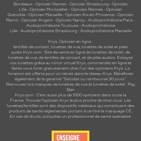
Bordeaux
-
Opticien Nantes
-
Opticien Strasbourg
-
Opticien
 mm
 mm
Lille
-
Opticien Montpellier
-
Opticien Rennes
-
Opticien
Grenoble
-
Opticien Marseille
-
Opticien Aix-en-Provence
-
Opticien
Reims
-
Opticien Angers
-
Opticien Nancy
-
Audioprothésiste Paris
-
Détails
Audioprothésiste Toulouse
-
Audioprothésiste
techniques
Lille
-
Audioprothésiste Strasbourg
-
Audioprothésiste Marseille
Genre
Krys, Opticien en ligne :
lentilles de contact
,
lunettes de vue
,
lunettes de soleil
et
piles
audio
Krys.com : Site de vente en ligne de lunettes de soleil, de
Femme
lunettes de vue, de
lentilles de contact
, et de piles audios. Essayez
Forme
vos lunettes grâce au miroir virtuel Krys, commandez en ligne et
de
faites vous livrer gratuitement chez l'un des opticiens Krys. La
la
livraison est offerte pour un retrait dans le réseau Krys. Bénéficiez
monture
également de la garantie "Satisfait ou remboursé 30 jours".
Retrouvez nos marques de lunettes de vue et
lunettes de soleil : Ray
Ban
Rectangle
Krys.com : C’est aussi plus de 1000 opticiens dans toute la
Couleur
France.
Trouvez l’opticien Krys le plus proche de chez vous
. Les
de
lunettes/lentilles sont des dispositifs médicaux qui constituent des
la
produits de santé réglementés portant à ce titre le marquage CE.
monture
En cas de doute, consultez un professionnel de santé spécialisé.
3890A7
Ecaille