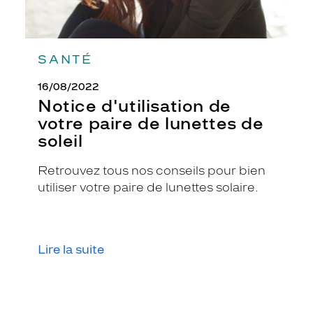
o
n
g
d
SANTÉ
e
s
16/08/2022
b
Notice d'utilisation de
r
votre paire de lunettes de
a
n
soleil
c
h
Retrouvez tous nos conseils pour bien
e
utiliser votre paire de lunettes solaire.
s
à
é
c
a
Lire la suite
i
l
l
e