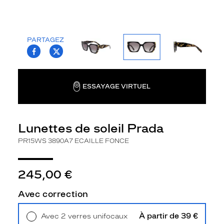
'
a
b
o
PARTAGEZ
T.PROJECT.KRYS.FRONT.SHARE_FACEBOO
T.PROJECT.KRYS.FRONT.SHARE_TWI
r
d
d
'
ESSAYAGE VIRTUEL
a
p
p
a
Lunettes de soleil Prada
r
e
PR15WS 3890A7 ECAILLE FONCE
n
c
e
245,00 €
p
l
Avec correction
u
t
À partir de 39 €
Avec 2 verres unifocaux
ô