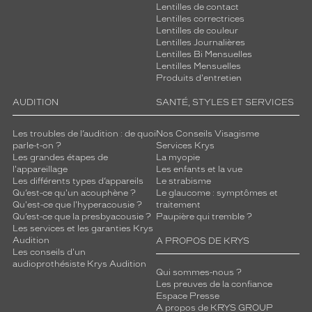
Lentilles de contact
n
Lentilles correctrices
e
Lentilles de couleur
t
Lentilles Journalières
t
Lentilles Bi Mensuelles
e
Lentilles Mensuelles
s
Produits d'entretien
v
AUDITION
SANTÉ, STYLES ET SERVICES
i
e
n
Les troubles de l’audition : de quoi
Nos Conseils Visagisme
parle-t-on ?
Services Krys
d
Les grandes étapes de
La myopie
r
l'appareillage
Les enfants et la vue
o
Les différents types d’appareils
Le strabisme
n
Qu’est-ce qu'un acouphène ?
Le glaucome : symptômes et
t
Qu'est-ce que l'hyperacousie ?
traitement
Qu’est-ce que la presbyacousie ?
Paupière qui tremble ?
s
Les services et les garanties Krys
u
Audition
A PROPOS DE KRYS
b
Les conseils d'un
l
audioprothésiste Krys Audition
Qui sommes-nous ?
i
Les preuves de la confiance
m
Espace Presse
e
A propos de KRYS GROUP