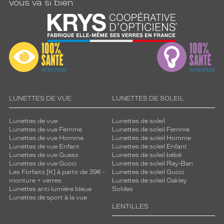
s
vous va si bien
a
g
e
.
T
r
è
s
t
LUNETTES DE VUE
LUNETTES DE SOLEIL
e
n
d
Lunettes de vue
Lunettes de soleil
Lunettes de vue Femme
Lunettes de soleil Femme
a
Lunettes de vue Homme
Lunettes de soleil Homme
n
Lunettes de vue Enfant
Lunettes de soleil Enfant
c
Lunettes de vue Guess
Lunettes de soleil bébé
e
Lunettes de vue Gucci
Lunettes de soleil Ray-Ban
,
Les Forfaits [K] à partir de 39€ -
Lunettes de soleil Gucci
c
monture + verres
Lunettes de soleil Oakley
Lunettes anti-lumière bleue
Soldes
e
Lunettes de sport à la vue
s
LENTILLES
l
u