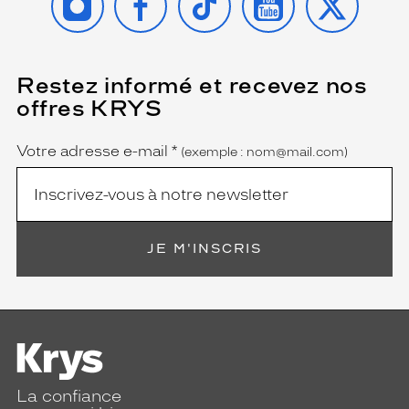
i
n
o
s
Restez informé et recevez nos
(Ce
i
champ
t
offres KRYS
est
Name
é
obligatoire)
e
Votre adresse e-mail
*
(exemple : nom@mail.com)
t
é
c
l
a
t
JE M'INSCRIS
à
v
o
t
r
e
v
i
La confiance