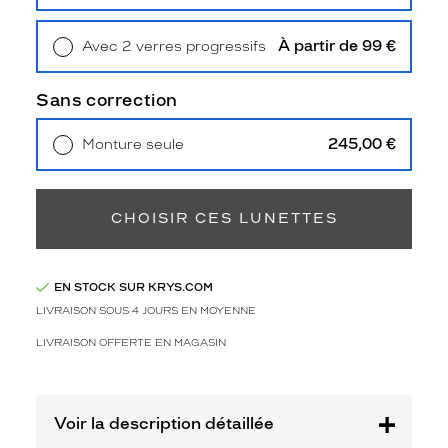
Retrait en magasin
Offert
t
c
À partir de 99 €
Avec 2 verres progressifs
l
Retrait en magasin
Offert
a
s
Sans correction
s
i
245,00 €
Monture seule
q
Livraison à domicile
5,90 €
u
Retrait en magasin
Offert
e
,
CHOISIR CES LUNETTES
c
e
s
EN STOCK SUR KRYS.COM
l
u
LIVRAISON SOUS 4 JOURS EN MOYENNE
n
LIVRAISON OFFERTE EN MAGASIN
e
t
t
e
Voir la description détaillée
s