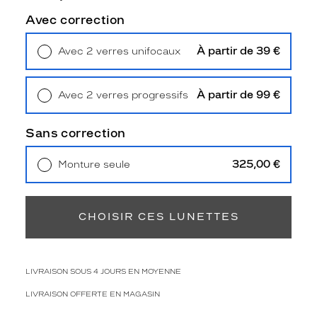
R
Avec correction
B
1
7
À partir de 39 €
Avec 2 verres unifocaux
S
Retrait en magasin
Offert
p
r
À partir de 99 €
Avec 2 verres progressifs
é
Retrait en magasin
Offert
s
Sans correction
e
n
t
325,00 €
Monture seule
e
Livraison à domicile
5,90 €
Retrait en magasin
Offert
n
t
CHOISIR CES LUNETTES
u
n
e
f
LIVRAISON SOUS 4 JOURS EN MOYENNE
o
r
LIVRAISON OFFERTE EN MAGASIN
m