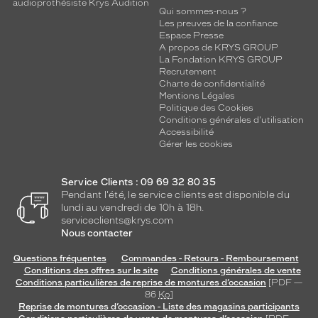
d
audioprothésiste Krys Audition
Qui sommes-nous ?
e
Les preuves de la confiance
v
Espace Presse
e
A propos de KRYS GROUP
r
La Fondation KRYS GROUP
Recrutement
r
Charte de confidentialité
e
Mentions Légales
s
Politique des Cookies
m
Conditions générales d'utilisation
a
Accessibilité
Gérer les cookies
r
r
o
Service Clients : 09 69 32 80 35
n
Pendant l'été, le service clients est disponible du
a
lundi au vendredi de 10h à 18h.
s
serviceclients@krys.com
s
Nous contacter
o
r
Questions fréquentes
Commandes - Retours - Remboursement
Conditions des offres sur le site
Conditions générales de vente
t
Conditions particulières de reprise de montures d’occasion
[PDF —
i
86
Ko
]
s
Reprise de montures d’occasion - Liste des magasins participants
e