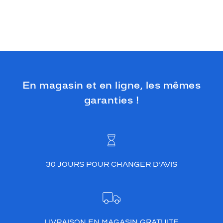
c
é
t
a
t
e
a
r
b
En magasin et en ligne, les mêmes
o
garanties !
r
e
u
n
c
o
l
30 JOURS POUR CHANGER D’AVIS
o
r
i
s
é
c
LIVRAISON EN MAGASIN GRATUITE