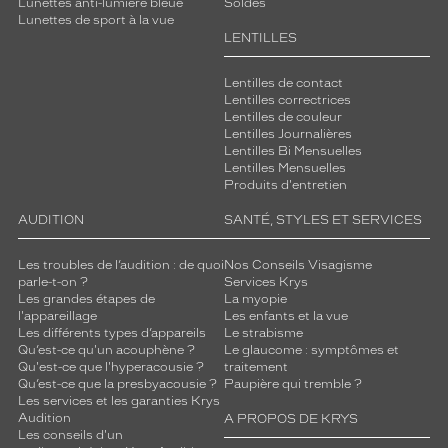
Lunettes anti-lumière bleue
Soldes
t
Lunettes de sport à la vue
a
LENTILLES
g
e
Lentilles de contact
m
Lentilles correctrices
a
Lentilles de couleur
s
Lentilles Journalières
Lentilles Bi Mensuelles
c
Lentilles Mensuelles
u
Produits d'entretien
l
i
AUDITION
SANTÉ, STYLES ET SERVICES
n
e
Les troubles de l’audition : de quoi
Nos Conseils Visagisme
.
parle-t-on ?
Services Krys
É
Les grandes étapes de
La myopie
q
l'appareillage
Les enfants et la vue
u
Les différents types d’appareils
Le strabisme
Qu’est-ce qu'un acouphène ?
Le glaucome : symptômes et
i
Qu'est-ce que l'hyperacousie ?
traitement
p
Qu’est-ce que la presbyacousie ?
Paupière qui tremble ?
é
Les services et les garanties Krys
e
Audition
A PROPOS DE KRYS
s
Les conseils d'un