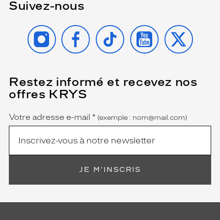
Suivez-nous
t
a
n
INSTAGRAM
FACEBOOK
TIKTOK
YOUTUBE
X
t
u
n
e
p
Restez informé et recevez nos
(Ce
r
champ
offres KRYS
o
est
Name
obligatoire)
f
o
Votre adresse e-mail
*
(exemple : nom@mail.com)
n
d
e
u
r
JE M'INSCRIS
v
i
s
u
e