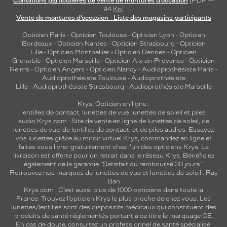
Conditions particulières de vente de montures d’occasion
[PDF —
l
94
Ko
]
Vente de montures d’occasion - Liste des magasins participants
l
e
Opticien Paris
-
Opticien Toulouse
-
Opticien Lyon
-
Opticien
s
Bordeaux
-
Opticien Nantes
-
Opticien Strasbourg
-
Opticien
a
Lille
-
Opticien Montpellier
-
Opticien Rennes
-
Opticien
s
Grenoble
-
Opticien Marseille
-
Opticien Aix-en-Provence
-
Opticien
s
Reims
-
Opticien Angers
-
Opticien Nancy
-
Audioprothésiste Paris
-
Audioprothésiste Toulouse
-
Audioprothésiste
u
Lille
-
Audioprothésiste Strasbourg
-
Audioprothésiste Marseille
r
e
Krys, Opticien en ligne :
n
lentilles de contact
,
lunettes de vue
,
lunettes de soleil
et
piles
t
audio
Krys.com : Site de vente en ligne de lunettes de soleil, de
u
lunettes de vue, de
lentilles de contact
, et de piles audios. Essayez
vos lunettes grâce au miroir virtuel Krys, commandez en ligne et
n
faites vous livrer gratuitement chez l'un des opticiens Krys. La
e
livraison est offerte pour un retrait dans le réseau Krys. Bénéficiez
f
également de la garantie "Satisfait ou remboursé 30 jours".
i
Retrouvez nos marques de lunettes de vue et
lunettes de soleil : Ray
l
Ban
Krys.com : C’est aussi plus de 1000 opticiens dans toute la
t
France.
Trouvez l’opticien Krys le plus proche de chez vous
. Les
r
lunettes/lentilles sont des dispositifs médicaux qui constituent des
a
produits de santé réglementés portant à ce titre le marquage CE.
t
En cas de doute, consultez un professionnel de santé spécialisé.