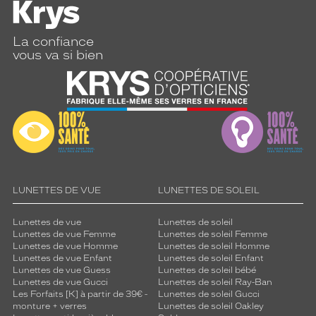
l
l
e
La confiance
u
vous va si bien
n
i
q
u
e
e
t
u
n
e
LUNETTES DE VUE
LUNETTES DE SOLEIL
t
o
Lunettes de vue
Lunettes de soleil
u
Lunettes de vue Femme
Lunettes de soleil Femme
c
Lunettes de vue Homme
Lunettes de soleil Homme
h
Lunettes de vue Enfant
Lunettes de soleil Enfant
e
Lunettes de vue Guess
Lunettes de soleil bébé
v
Lunettes de vue Gucci
Lunettes de soleil Ray-Ban
Les Forfaits [K] à partir de 39€ -
Lunettes de soleil Gucci
i
monture + verres
Lunettes de soleil Oakley
n