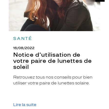
de
e
soleil
t
r
o
b
u
s
t
SANTÉ
e
.
16/08/2022
L
Notice d'utilisation de
a
votre paire de lunettes de
m
soleil
o
n
t
Retrouvez tous nos conseils pour bien
u
utiliser votre paire de lunettes solaire.
r
e
e
n
Lire la suite
a