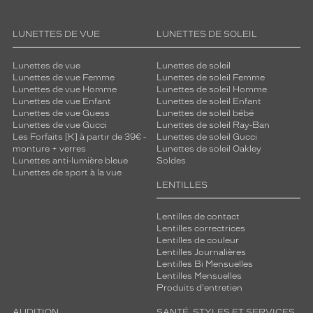
s
u
p
LUNETTES DE VUE
LUNETTES DE SOLEIL
é
r
Lunettes de vue
Lunettes de soleil
i
Lunettes de vue Femme
Lunettes de soleil Femme
e
Lunettes de vue Homme
Lunettes de soleil Homme
u
Lunettes de vue Enfant
Lunettes de soleil Enfant
r
Lunettes de vue Guess
Lunettes de soleil bébé
Lunettes de vue Gucci
Lunettes de soleil Ray-Ban
e
Les Forfaits [K] à partir de 39€ -
Lunettes de soleil Gucci
e
monture + verres
Lunettes de soleil Oakley
n
Lunettes anti-lumière bleue
Soldes
n
Lunettes de sport à la vue
a
LENTILLES
c
r
Lentilles de contact
e
Lentilles correctrices
e
Lentilles de couleur
t
Lentilles Journalières
Lentilles Bi Mensuelles
s
Lentilles Mensuelles
o
Produits d'entretien
n
c
AUDITION
SANTÉ, STYLES ET SERVICES