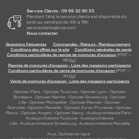
i
r
Service Clients : 09 69 32 80 35
c
Pendant l'été, le service clients est disponible du
u
lundi au vendredi de 10h à 18h.
l
serviceclients@krys.com
a
Nous contacter
i
Questions fréquentes
Commandes - Retours - Remboursement
r
Conditions des offres sur le site
Conditions générales de vente
e
Conditions particulières de reprise de montures d’occasion
[PDF —
—
86
Ko
]
à
Reprise de montures d’occasion - Liste des magasins participants
d
Conditions particulières de vente de montures d’occasion
[PDF —
e
94
Ko
]
Vente de montures d’occasion - Liste des magasins participants
s
v
Opticien Paris
-
Opticien Toulouse
-
Opticien Lyon
-
Opticien
e
Bordeaux
-
Opticien Nantes
-
Opticien Strasbourg
-
Opticien
r
Lille
-
Opticien Montpellier
-
Opticien Rennes
-
Opticien
r
Grenoble
-
Opticien Marseille
-
Opticien Aix-en-Provence
-
Opticien
e
Reims
-
Opticien Angers
-
Opticien Nancy
-
Audioprothésiste Paris
-
Audioprothésiste Toulouse
-
Audioprothésiste
s
Lille
-
Audioprothésiste Strasbourg
-
Audioprothésiste Marseille
c
o
Krys, Opticien en ligne :
l