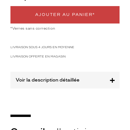
a
c
i
AJOUTER AU PANIER*
e
u
*Verres sans correction
s
e
d
LIVRAISON SOUS 4 JOURS EN MOYENNE
u
m
LIVRAISON OFFERTE EN MAGASIN
o
d
è
l
Voir la description détaillée
e
i
c
o
n
i
q
u