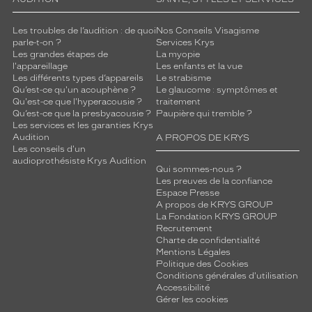
é
l
Les troubles de l’audition : de quoi
Nos Conseils Visagisme
è
parle-t-on ?
Services Krys
b
Les grandes étapes de
La myopie
r
l'appareillage
Les enfants et la vue
e
Les différents types d’appareils
Le strabisme
Qu’est-ce qu'un acouphène ?
Le glaucome : symptômes et
p
Qu'est-ce que l'hyperacousie ?
traitement
o
Qu’est-ce que la presbyacousie ?
Paupière qui tremble ?
r
Les services et les garanties Krys
t
Audition
A PROPOS DE KRYS
e
Les conseils d'un
audioprothésiste Krys Audition
-
Qui sommes-nous ?
c
Les preuves de la confiance
i
Espace Presse
g
A propos de KRYS GROUP
La Fondation KRYS GROUP
a
Recrutement
r
Charte de confidentialité
e
Mentions Légales
t
Politique des Cookies
t
Conditions générales d'utilisation
e
Accessibilité
Gérer les cookies
c