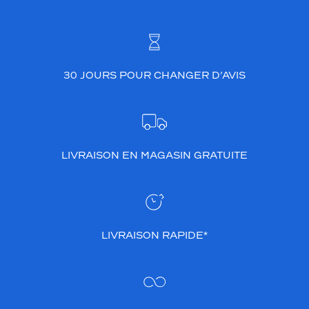
t
u
r
e
d
'
30 JOURS POUR CHANGER D’AVIS
e
x
c
e
p
t
LIVRAISON EN MAGASIN GRATUITE
i
o
n
m
ê
LIVRAISON RAPIDE*
l
e
a
v
e
c