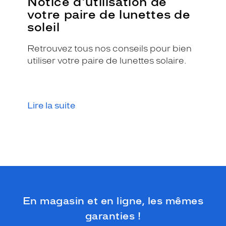
Notice d'utilisation de
D
votre paire de lunettes de
o
soleil
l
c
e
Retrouvez tous nos conseils pour bien
&
utiliser votre paire de lunettes solaire.
G
a
b
b
Lire la suite
a
n
a
.
C
e
t
t
e
m
En magasin et en ligne, les mêmes
o
garanties !
n