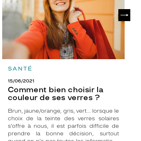
couleur
p
de
?
SUIVAN
ses
verres
?
SANTÉ
15/06/2021
Comment bien choisir la
couleur de ses verres ?
Brun, jaune/orange, gris, vert… lorsque le
choix de la teinte des verres solaires
s’offre à nous, il est parfois difficile de
prendre la bonne décision, surtout