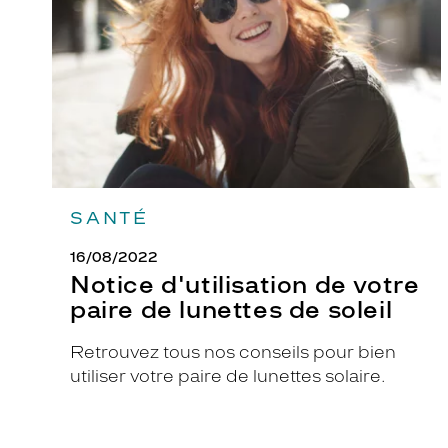
paire
i
de
lunettes
c
de
o
soleil
n
i
q
u
e
m
SANTÉ
o
16/08/2022
d
Notice d'utilisation de votre
è
paire de lunettes de soleil
l
e
Retrouvez tous nos conseils pour bien
O
utiliser votre paire de lunettes solaire.
u
t
d