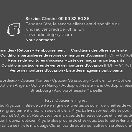
Service Clients : 09 69 32 80 35
Pendant l'été, le service clients est disponible du
lundi au vendredi de 10h à 18h.
serviceclients@krys.com
Nous contacter
andes - Retours - Remboursement
Conditions des offres sur le site
Conditions particulières de reprise de montures d’occasion
[PDF — 86
Ko
]
Reprise de montures d’occasion - Liste des magasins participants
Conditions particulières de vente de montures d’occasion
[PDF — 94
Ko
]
Vente de montures d’occasion - Liste des magasins participants
 Bordeaux
-
Opticien Nantes
-
Opticien Strasbourg
-
Opticien Lille
-
Opticien
Opticien Angers
-
Opticien Nancy
-
Audioprothésiste Paris
-
Audioprothési
Strasbourg
-
Audioprothésiste Marseille
Krys, Opticien en ligne :
dio
Krys.com : Site de vente en ligne de lunettes de soleil, de lunettes de vu
rer gratuitement chez l'un des opticiens Krys. La livraison est offerte pour
emboursé 30 jours". Retrouvez nos marques de lunettes de vue et
lunettes d
nce.
Trouvez l’opticien Krys le plus proche de chez vous
. Les lunettes/lenti
tant à ce titre le marquage CE. En cas de doute, consultez un professionne