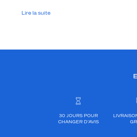
o
o
Lire la suite
r
s
m
a
n
d
e
R
a
E
y
-
B
a
n
30 JOURS POUR
LIVRAISO
.
CHANGER D’AVIS
GR
D
i