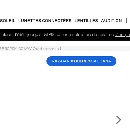
SOLEIL
LUNETTES CONNECTÉES
LENTILLES
AUDITION
plans d'été : jusqu’à -50% sur une sélection de solaires
J'en pro
RB3029M 001/0V Outdoorsman I
RAY-BAN X DOLCE&GABBANA
Su