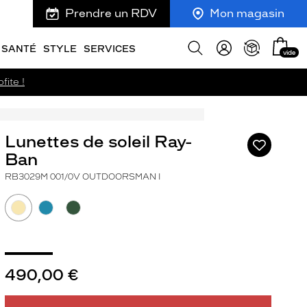
Prendre un RDV
Mon magasin
Mon
Afficher
SANTÉ
STYLE
SERVICES
vide
panie
la
recherche
fite !
Lunettes de soleil Ray-
Ajouter
à
Ban
ma
RB3029M 001/0V OUTDOORSMAN I
liste
d’envies
490,00 €
ivant