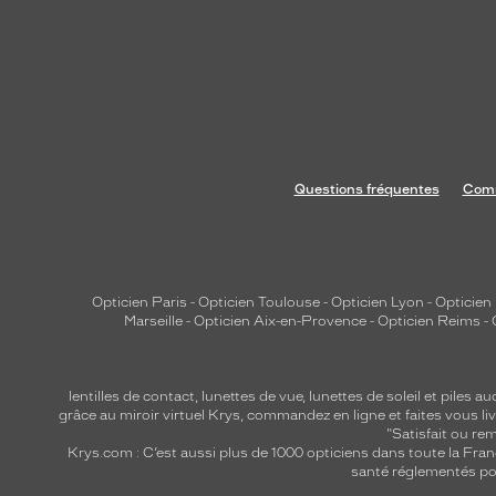
e
t
t
e
A
v
i
Questions fréquentes
Comm
a
t
o
r
,
Opticien Paris
-
Opticien Toulouse
-
Opticien Lyon
-
Opticien
Marseille
-
Opticien Aix-en-Provence
-
Opticien Reims
-
c
e
t
lentilles de contact
,
lunettes de vue
,
lunettes de soleil
et
piles au
t
grâce au miroir virtuel Krys, commandez en ligne et faites vous liv
e
"Satisfait ou r
Krys.com : C’est aussi plus de 1000 opticiens dans toute la Fra
m
santé réglementés por
o