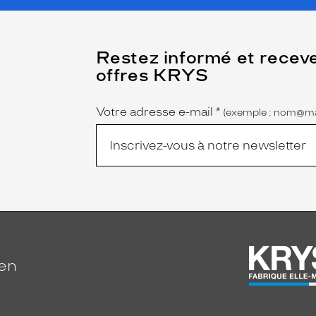
(Ce
Restez informé et recev
champ
offres KRYS
est
Name
obligatoire)
Votre adresse e-mail
*
(exemple : nom@ma
ien