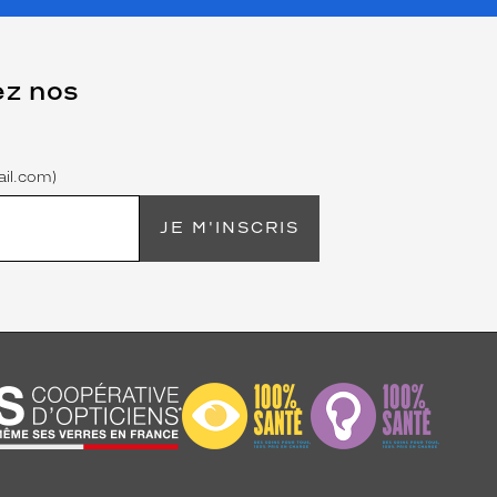
ez nos
il.com)
JE M'INSCRIS