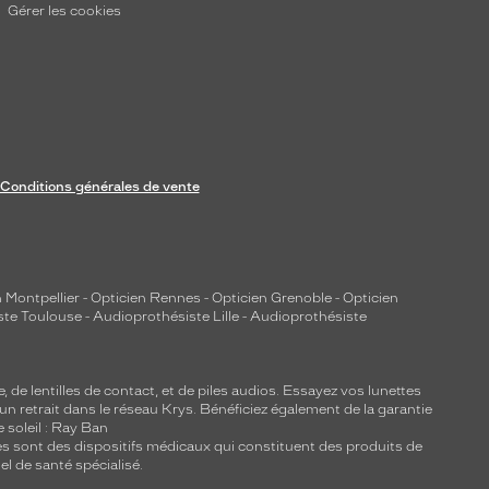
Gérer les cookies
Conditions générales de vente
 Montpellier
-
Opticien Rennes
-
Opticien Grenoble
-
Opticien
ste Toulouse
-
Audioprothésiste Lille
-
Audioprothésiste
e, de
lentilles de contact
, et de piles audios. Essayez vos lunettes
 un retrait dans le réseau Krys. Bénéficiez également de la garantie
e soleil : Ray Ban
lles sont des dispositifs médicaux qui constituent des produits de
l de santé spécialisé.