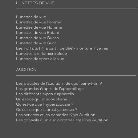
LUNETTES DE VUE
l
a
Lunettes de vue
l
Lunettes de vue Femme
Lunettes de vue Homme
é
Lunettes de vue Enfant
g
Lunettes de vue Guess
e
Lunettes de vue Gucci
Les Forfaits [K] à partir de 39€ - monture + verres
n
Lunettes anti-lumière bleue
d
Lunettes de sport à la vue
a
AUDITION
i
r
Les troubles de l’audition : de quoi parle-t-on ?
e
Les grandes étapes de l'appareillage
Les différents types d’appareils
s
Qu’est-ce qu'un acouphène ?
i
Qu'est-ce que l'hyperacousie ?
l
Qu’est-ce que la presbyacousie ?
Les services et les garanties Krys Audition
h
Les conseils d'un audioprothésiste Krys Audition
o
u