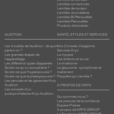
e
Lentilles correctrices
e
Lentilles de couleur
x
Lentilles Journalières
c
Lentilles Bi Mensuelles
e
Lentilles Mensuelles
Produits d'entretien
l
l
AUDITION
SANTÉ, STYLES ET SERVICES
e
n
Les troubles de l’audition : de quoi
Nos Conseils Visagisme
t
parle-t-on ?
Services Krys
e
Les grandes étapes de
La myopie
p
l'appareillage
Les enfants et la vue
r
Les différents types d’appareils
Le strabisme
o
Qu’est-ce qu'un acouphène ?
Le glaucome : symptômes et
Qu'est-ce que l'hyperacousie ?
traitement
t
Qu’est-ce que la presbyacousie ?
Paupière qui tremble ?
e
Les services et les garanties Krys
c
Audition
A PROPOS DE KRYS
t
Les conseils d'un
i
audioprothésiste Krys Audition
Qui sommes-nous ?
o
Les preuves de la confiance
n
Espace Presse
s
A propos de KRYS GROUP
o