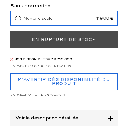
a
Sans correction
t
e
b
119,00 €
Monture seule
r
Livraison à domicile
5,90 €
Retrait en magasin
Offert
u
n
EN RUPTURE DE STOCK
f
o
n
c
NON DISPONIBLE SUR KRYS.COM
é
LIVRAISON SOUS 4 JOURS EN MOYENNE
b
r
M’AVERTIR DÈS DISPONIBILITÉ DU
i
PRODUIT
l
l
LIVRAISON OFFERTE EN MAGASIN
a
n
t
.
Voir la description détaillée
C
e