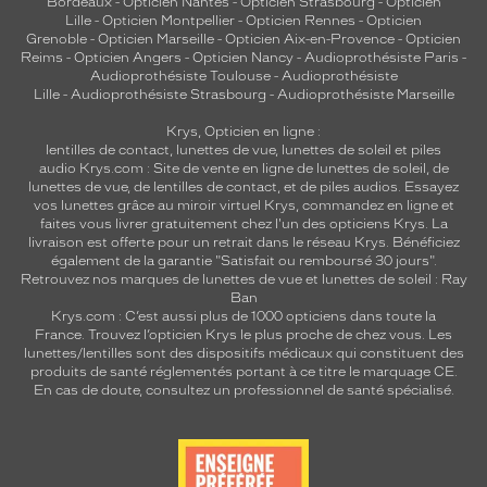
Bordeaux
-
Opticien Nantes
-
Opticien Strasbourg
-
Opticien
c
Lille
-
Opticien Montpellier
-
Opticien Rennes
-
Opticien
h
Grenoble
-
Opticien Marseille
-
Opticien Aix-en-Provence
-
Opticien
a
Reims
-
Opticien Angers
-
Opticien Nancy
-
Audioprothésiste Paris
-
l
Audioprothésiste Toulouse
-
Audioprothésiste
Lille
-
Audioprothésiste Strasbourg
-
Audioprothésiste Marseille
e
u
Krys, Opticien en ligne :
r
lentilles de contact
,
lunettes de vue
,
lunettes de soleil
et
piles
e
audio
Krys.com : Site de vente en ligne de lunettes de soleil, de
u
lunettes de vue, de
lentilles de contact
, et de piles audios. Essayez
x
vos lunettes grâce au miroir virtuel Krys, commandez en ligne et
faites vous livrer gratuitement chez l'un des opticiens Krys. La
.
livraison est offerte pour un retrait dans le réseau Krys. Bénéficiez
P
également de la garantie "Satisfait ou remboursé 30 jours".
a
Retrouvez nos marques de lunettes de vue et
lunettes de soleil : Ray
r
Ban
f
Krys.com : C’est aussi plus de 1000 opticiens dans toute la
a
France.
Trouvez l’opticien Krys le plus proche de chez vous
. Les
lunettes/lentilles sont des dispositifs médicaux qui constituent des
i
produits de santé réglementés portant à ce titre le marquage CE.
t
En cas de doute, consultez un professionnel de santé spécialisé.
e
s
p
o