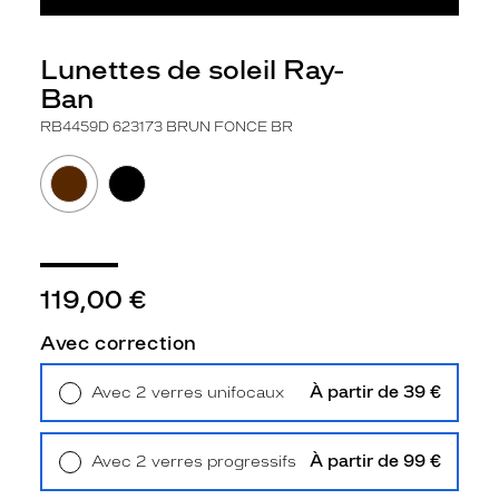
u
r
e
Lunettes de soleil Ray-
c
Ban
a
r
RB4459D 623173 BRUN FONCE BR
r
é
e
r
o
b
u
119,00 €
s
t
Avec correction
e
e
n
À partir de 39 €
Avec 2 verres unifocaux
a
Retrait en magasin
Offert
c
é
À partir de 99 €
Avec 2 verres progressifs
t
Retrait en magasin
Offert