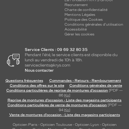
La Fondation KRYS GROUP
l
Recrutement
Charte de confidentialité
a
Mentions Légales
i
Politique des Cookies
r
Conditions générales d'utilisation
e
Accessibilité
e
Gérer les cookies
t
u
Service Clients : 09 69 32 80 35
n
Pendant l'été, le service clients est disponible du
c
lundi au vendredi de 10h à 18h.
o
serviceclients@krys.com
n
Nous contacter
f
o
Questions fréquentes
Commandes - Retours - Remboursement
r
Conditions des offres sur le site
Conditions générales de vente
Conditions particulières de reprise de montures d’occasion
[PDF —
t
86
Ko
]
v
Reprise de montures d’occasion - Liste des magasins participants
i
Conditions particulières de vente de montures d’occasion
[PDF —
s
94
Ko
]
u
Vente de montures d’occasion - Liste des magasins participants
e
Opticien Paris
-
Opticien Toulouse
-
Opticien Lyon
-
Opticien
l