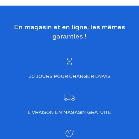
é
l
é
g
En magasin et en ligne, les mêmes
a
garanties !
n
c
e
g
r
â
c
30 JOURS POUR CHANGER D’AVIS
e
à
s
e
s
l
LIVRAISON EN MAGASIN GRATUITE
i
g
n
e