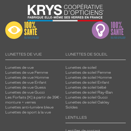
r
o
n
c
o
o
r
d
o
LUNETTES DE VUE
LUNETTES DE SOLEIL
n
n
Lunettes de vue
Lunettes de soleil
é
Lunettes de vue Femme
Lunettes de soleil Femme
s
Lunettes de vue Homme
Lunettes de soleil Homme
o
Lunettes de vue Enfant
Lunettes de soleil Enfant
f
Lunettes de vue Guess
Lunettes de soleil bébé
f
Lunettes de vue Gucci
Lunettes de soleil Ray-Ban
r
Les Forfaits [K] à partir de 39€ -
Lunettes de soleil Gucci
monture + verres
Lunettes de soleil Oakley
e
Lunettes anti-lumière bleue
Soldes
n
Lunettes de sport à la vue
t
LENTILLES
u
n
Lentilles de contact