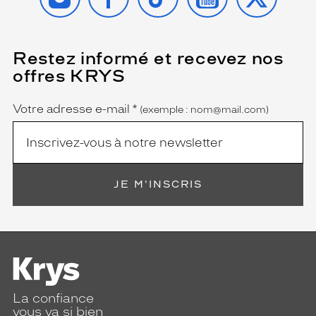
i
o
n
s
Restez informé et recevez nos
(Ce
o
champ
i
offres KRYS
est
Name
g
obligatoire)
n
Votre adresse e-mail
*
(exemple : nom@mail.com)
é
e
.
L
e
s
JE M'INSCRIS
v
e
r
r
e
s
m
La confiance
a
vous va si bien
r