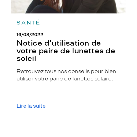
i
r
m
é
SANTÉ
e
n
16/08/2022
c
Notice d'utilisation de
a
votre paire de lunettes de
d
soleil
r
e
l
Retrouvez tous nos conseils pour bien
e
utiliser votre paire de lunettes solaire.
r
e
g
a
Lire la suite
r
d
a
v
e
c