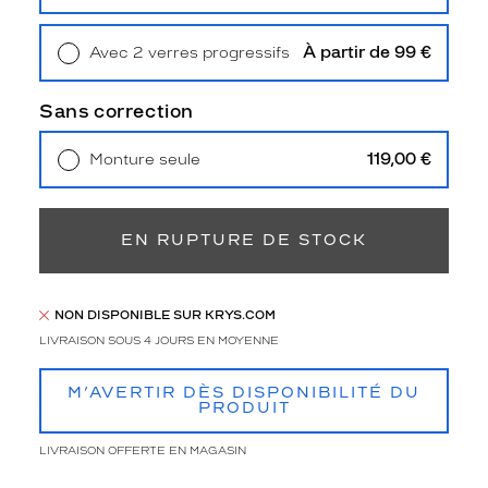
Polarisant
Retrait en magasin
Offert
Non
À partir de 99 €
Avec 2 verres progressifs
Type
Retrait en magasin
Offert
de
Sans correction
verres
compatibles
119,00 €
Monture seule
Progressifs
Livraison à domicile
5,90 €
Retrait en magasin
Offert
Unifocaux
Type
EN RUPTURE DE STOCK
de
montage
Cerclé
NON DISPONIBLE SUR KRYS.COM
Taille
LIVRAISON SOUS 4 JOURS EN MOYENNE
de
monture
M’AVERTIR DÈS DISPONIBILITÉ DU
PRODUIT
XS
Matière
LIVRAISON OFFERTE EN MAGASIN
Plastique