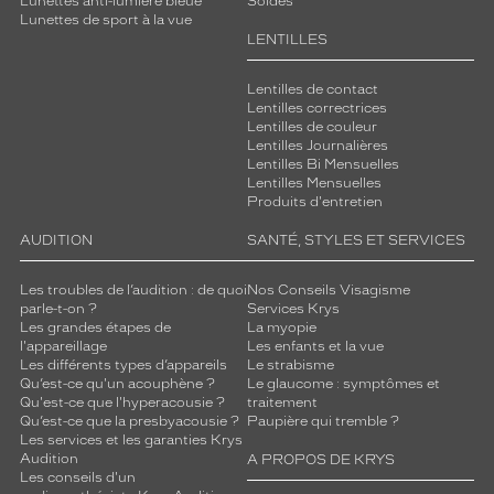
Lunettes anti-lumière bleue
Soldes
Lunettes de sport à la vue
LENTILLES
Lentilles de contact
Lentilles correctrices
Lentilles de couleur
Lentilles Journalières
Lentilles Bi Mensuelles
Lentilles Mensuelles
Produits d'entretien
AUDITION
SANTÉ, STYLES ET SERVICES
Les troubles de l’audition : de quoi
Nos Conseils Visagisme
parle-t-on ?
Services Krys
Les grandes étapes de
La myopie
l'appareillage
Les enfants et la vue
Les différents types d’appareils
Le strabisme
Qu’est-ce qu'un acouphène ?
Le glaucome : symptômes et
Qu'est-ce que l'hyperacousie ?
traitement
Qu’est-ce que la presbyacousie ?
Paupière qui tremble ?
Les services et les garanties Krys
Audition
A PROPOS DE KRYS
Les conseils d'un