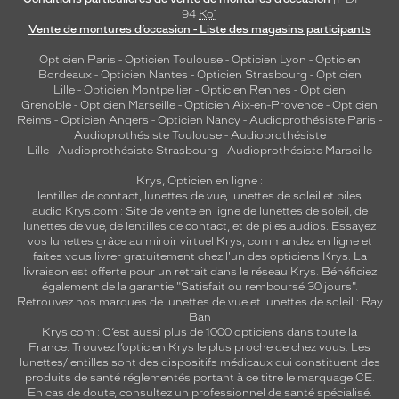
94
Ko
]
Vente de montures d’occasion - Liste des magasins participants
Opticien Paris
-
Opticien Toulouse
-
Opticien Lyon
-
Opticien
Bordeaux
-
Opticien Nantes
-
Opticien Strasbourg
-
Opticien
Lille
-
Opticien Montpellier
-
Opticien Rennes
-
Opticien
Grenoble
-
Opticien Marseille
-
Opticien Aix-en-Provence
-
Opticien
Reims
-
Opticien Angers
-
Opticien Nancy
-
Audioprothésiste Paris
-
Audioprothésiste Toulouse
-
Audioprothésiste
Lille
-
Audioprothésiste Strasbourg
-
Audioprothésiste Marseille
Krys, Opticien en ligne :
lentilles de contact
,
lunettes de vue
,
lunettes de soleil
et
piles
audio
Krys.com : Site de vente en ligne de lunettes de soleil, de
lunettes de vue, de
lentilles de contact
, et de piles audios. Essayez
vos lunettes grâce au miroir virtuel Krys, commandez en ligne et
faites vous livrer gratuitement chez l'un des opticiens Krys. La
livraison est offerte pour un retrait dans le réseau Krys. Bénéficiez
également de la garantie "Satisfait ou remboursé 30 jours".
Retrouvez nos marques de lunettes de vue et
lunettes de soleil : Ray
Ban
Krys.com : C’est aussi plus de 1000 opticiens dans toute la
France.
Trouvez l’opticien Krys le plus proche de chez vous
. Les
lunettes/lentilles sont des dispositifs médicaux qui constituent des
produits de santé réglementés portant à ce titre le marquage CE.
En cas de doute, consultez un professionnel de santé spécialisé.