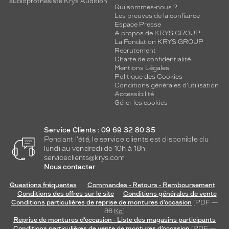
audioprothésiste Krys Audition
Qui sommes-nous ?
Les preuves de la confiance
Espace Presse
A propos de KRYS GROUP
La Fondation KRYS GROUP
Recrutement
Charte de confidentialité
Mentions Légales
Politique des Cookies
Conditions générales d'utilisation
Accessibilité
Gérer les cookies
Service Clients : 09 69 32 80 35
Pendant l'été, le service clients est disponible du
lundi au vendredi de 10h à 18h.
serviceclients@krys.com
Nous contacter
Questions fréquentes
Commandes - Retours - Remboursement
Conditions des offres sur le site
Conditions générales de vente
Conditions particulières de reprise de montures d’occasion
[PDF —
86
Ko
]
Reprise de montures d’occasion - Liste des magasins participants
Conditions particulières de vente de montures d’occasion
[PDF —