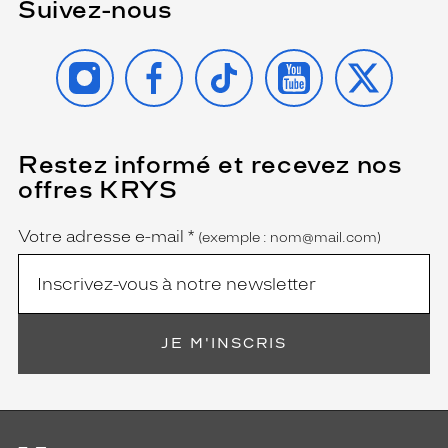
Suivez-nous
INSTAGRAM
FACEBOOK
TIKTOK
YOUTUBE
X
Restez informé et recevez nos
(Ce
champ
offres KRYS
est
Name
obligatoire)
Votre adresse e-mail
*
(exemple : nom@mail.com)
JE M'INSCRIS