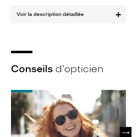
Fournisseur
Voir la description détaillée
Luxottica
Marque
Ray-
Ban
Conseils
d'opticien
-
Notice
d'utilisation
de
votre
paire
de
SUIV
lunettes
de