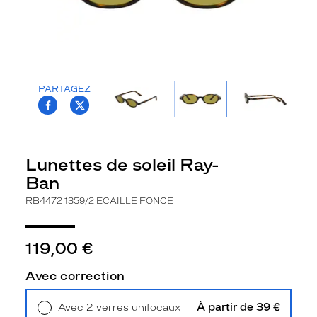
la
monture
Ovale
Couleur
de
PARTAGEZ
la
T.PROJECT.KRYS.FRONT.SHARE_FACEBOO
T.PROJECT.KRYS.FRONT.SHARE_TWI
monture
1359/2
Ecaille
Lunettes de soleil Ray-
Fonce
Ban
Couleur
du
RB4472 1359/2 ECAILLE FONCE
verre
G15
119,00 €
Indice
de
Avec correction
protection
2
À partir de 39 €
Avec 2 verres unifocaux