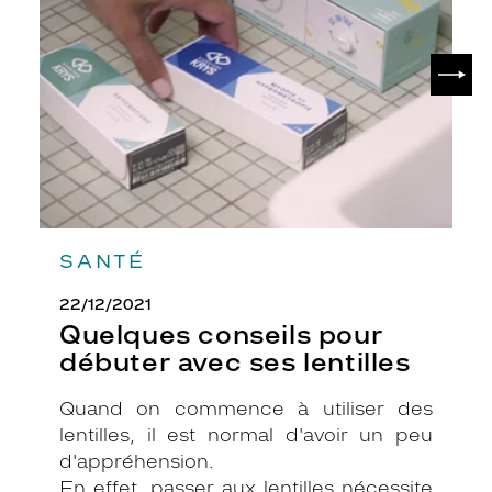
débuter
avec
ses
SUIV
lentilles
SANTÉ
22/12/2021
Quelques conseils pour
débuter avec ses lentilles
Quand on commence à utiliser des
lentilles, il est normal d'avoir un peu
d'appréhension.
En effet, passer aux lentilles nécessite