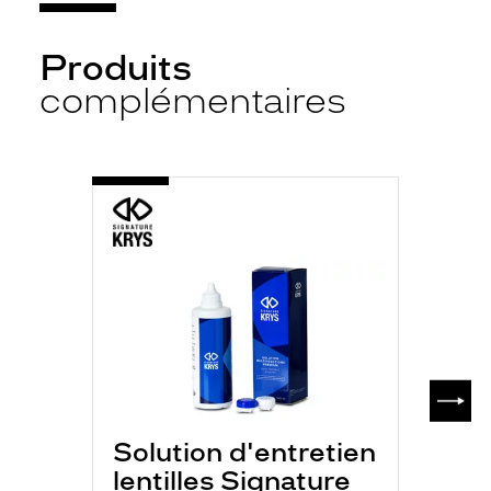
Produits
complémentaires
-
S.K
MULTI
P
350ML
SUIV
Solution d'entretien
lentilles Signature