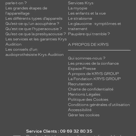
parle-t-on ?
Services Krys
Les grandes étapes de
La myopie
l'appareillage
Les enfants et la vue
Les différents types d’appareils
Le strabisme
Qu’est-ce qu'un acouphène ?
Le glaucome : symptômes et
Qu'est-ce que l'hyperacousie ?
traitement
Qu’est-ce que la presbyacousie ?
Paupière qui tremble ?
Les services et les garanties Krys
Audition
A PROPOS DE KRYS
Les conseils d'un
audioprothésiste Krys Audition
Qui sommes-nous ?
Les preuves de la confiance
Espace Presse
A propos de KRYS GROUP
La Fondation KRYS GROUP
Recrutement
Charte de confidentialité
Mentions Légales
Politique des Cookies
Conditions générales d'utilisation
Accessibilité
Gérer les cookies
Service Clients : 09 69 32 80 35