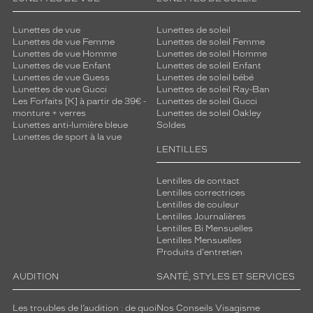
Lunettes de vue
Lunettes de soleil
Lunettes de vue Femme
Lunettes de soleil Femme
Lunettes de vue Homme
Lunettes de soleil Homme
Lunettes de vue Enfant
Lunettes de soleil Enfant
Lunettes de vue Guess
Lunettes de soleil bébé
Lunettes de vue Gucci
Lunettes de soleil Ray-Ban
Les Forfaits [K] à partir de 39€ -
Lunettes de soleil Gucci
monture + verres
Lunettes de soleil Oakley
Lunettes anti-lumière bleue
Soldes
Lunettes de sport à la vue
LENTILLES
Lentilles de contact
Lentilles correctrices
Lentilles de couleur
Lentilles Journalières
Lentilles Bi Mensuelles
Lentilles Mensuelles
Produits d'entretien
AUDITION
SANTÉ, STYLES ET SERVICES
Les troubles de l’audition : de quoi
Nos Conseils Visagisme