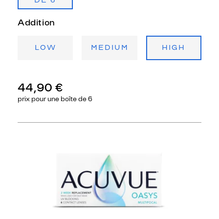
DE 6
Addition
LOW
MEDIUM
HIGH
44,90 €
prix pour une
boîte de 6
Précédent
Sui