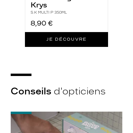
Krys
S.K MULTI P 350ML
8,90 €
JE DÉCOUVRE
Conseils
d'opticiens
-
Quelques
conseils
pour