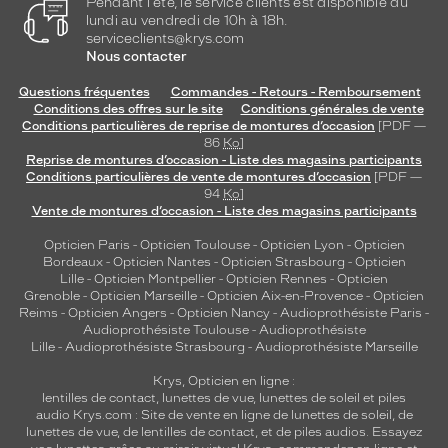
Pendant l'été, le service clients est disponible du
lundi au vendredi de 10h à 18h.
serviceclients@krys.com
Nous contacter
Questions fréquentes
Commandes - Retours - Remboursement
Conditions des offres sur le site
Conditions générales de vente
Conditions particulières de reprise de montures d’occasion
[PDF —
86
Ko
]
Reprise de montures d’occasion - Liste des magasins participants
Conditions particulières de vente de montures d’occasion
[PDF —
94
Ko
]
Vente de montures d’occasion - Liste des magasins participants
Opticien Paris
-
Opticien Toulouse
-
Opticien Lyon
-
Opticien
Bordeaux
-
Opticien Nantes
-
Opticien Strasbourg
-
Opticien
Lille
-
Opticien Montpellier
-
Opticien Rennes
-
Opticien
Grenoble
-
Opticien Marseille
-
Opticien Aix-en-Provence
-
Opticien
Reims
-
Opticien Angers
-
Opticien Nancy
-
Audioprothésiste Paris
-
Audioprothésiste Toulouse
-
Audioprothésiste
Lille
-
Audioprothésiste Strasbourg
-
Audioprothésiste Marseille
Krys, Opticien en ligne :
lentilles de contact
,
lunettes de vue
,
lunettes de soleil
et
piles
audio
Krys.com : Site de vente en ligne de lunettes de soleil, de
lunettes de vue, de
lentilles de contact
, et de piles audios. Essayez