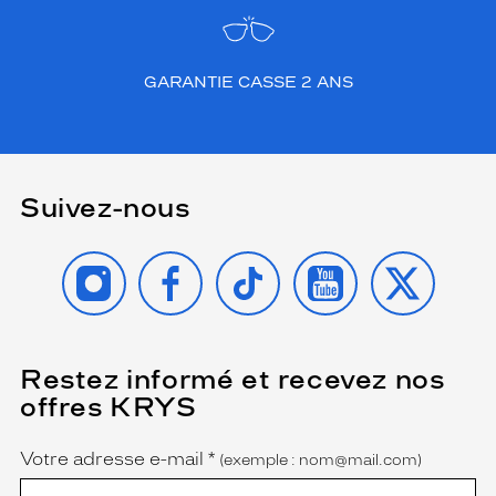
GARANTIE CASSE 2 ANS
Suivez-nous
INSTAGRAM
FACEBOOK
TIKTOK
YOUTUBE
X
Restez informé et recevez nos
(Ce
champ
offres KRYS
est
Name
obligatoire)
Votre adresse e-mail
*
(exemple : nom@mail.com)