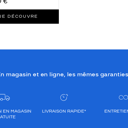
0 €
JE DÉCOUVRE
n magasin et en ligne, les mêmes garanties
N EN MAGASIN
LIVRAISON RAPIDE*
ENTRETIEN
ATUITE