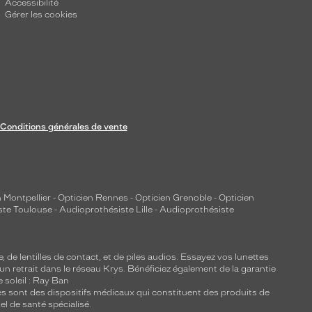
Accessibilité
Gérer les cookies
Conditions générales de vente
 Montpellier
-
Opticien Rennes
-
Opticien Grenoble
-
Opticien
ste Toulouse
-
Audioprothésiste Lille
-
Audioprothésiste
e, de
lentilles de contact
, et de piles audios. Essayez vos lunettes
 un retrait dans le réseau Krys. Bénéficiez également de la garantie
e soleil : Ray Ban
lles sont des dispositifs médicaux qui constituent des produits de
l de santé spécialisé.