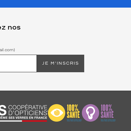
ez nos
il.com)
JE M'INSCRIS