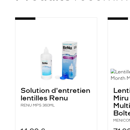
t
i
f
-
-
RENU
MIRU
o
MPS
1
n
360ML
MONTH
MULTIF
c
HIGH
t
i
o
n
R
e
n
Solution d'entretien
Lent
u
lentilles Renu
Miru
M
Mult
RENU MPS 360ML
P
Boît
S
MENICO
p
o