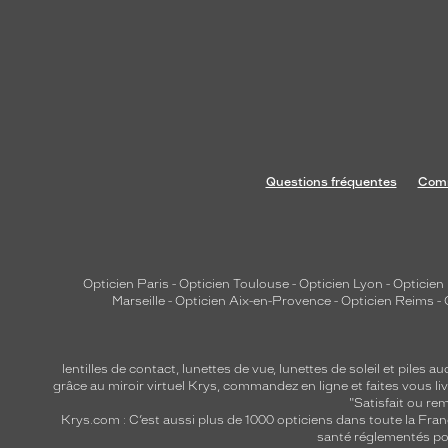
C
o
n
f
o
r
t
Questions fréquentes
Comm
o
p
t
i
m
Opticien Paris
-
Opticien Toulouse
-
Opticien Lyon
-
Opticien
Marseille
-
Opticien Aix-en-Provence
-
Opticien Reims
-
a
l
a
lentilles de contact
,
lunettes de vue
,
lunettes de soleil
et
piles au
v
grâce au miroir virtuel Krys, commandez en ligne et faites vous liv
"Satisfait ou r
e
Krys.com : C’est aussi plus de 1000 opticiens dans toute la Fra
c
santé réglementés por