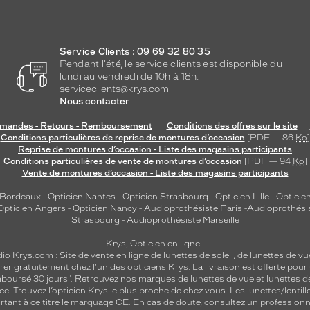
Service Clients : 09 69 32 80 35
Pendant l'été, le service clients est disponible du
lundi au vendredi de 10h à 18h.
serviceclients@krys.com
Nous contacter
andes - Retours - Remboursement
Conditions des offres sur le site
Conditions particulières de reprise de montures d’occasion
[PDF — 86
Ko
]
Reprise de montures d’occasion - Liste des magasins participants
Conditions particulières de vente de montures d’occasion
[PDF — 94
Ko
]
Vente de montures d’occasion - Liste des magasins participants
 Bordeaux
-
Opticien Nantes
-
Opticien Strasbourg
-
Opticien Lille
-
Opticien
Opticien Angers
-
Opticien Nancy
-
Audioprothésiste Paris
-
Audioprothési
Strasbourg
-
Audioprothésiste Marseille
Krys, Opticien en ligne :
dio
Krys.com : Site de vente en ligne de lunettes de soleil, de lunettes de vu
rer gratuitement chez l'un des opticiens Krys. La livraison est offerte pour
emboursé 30 jours". Retrouvez nos marques de lunettes de vue et
lunettes d
nce.
Trouvez l’opticien Krys le plus proche de chez vous
. Les lunettes/lenti
tant à ce titre le marquage CE. En cas de doute, consultez un professionne