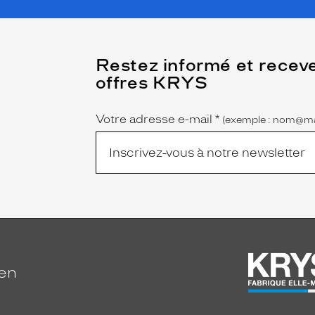
(Ce
Restez informé et recev
champ
offres KRYS
est
Name
obligatoire)
Votre adresse e-mail
*
(exemple : nom@ma
ien