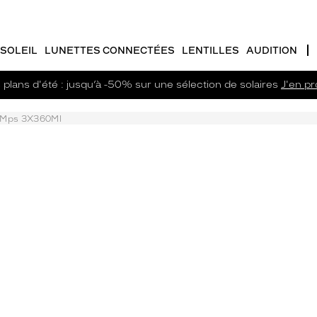
SOLEIL
LUNETTES CONNECTÉES
LENTILLES
AUDITION
plans d'été : jusqu’à -50% sur une sélection de solaires
J'en pro
 Mps 3X360Ml