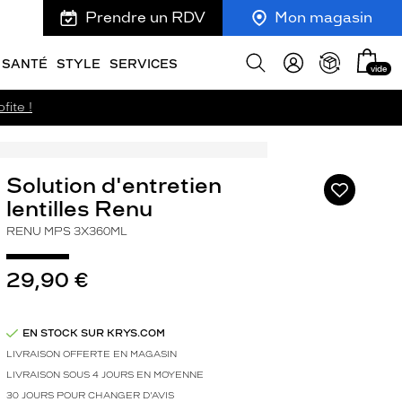
Prendre un RDV
Mon magasin
Mon
Afficher
SANTÉ
STYLE
SERVICES
vide
panie
la
recherche
fite !
Solution d'entretien
Ajouter
à
lentilles Renu
ma
RENU MPS 3X360ML
liste
d’envies
29,90 €
EN STOCK SUR KRYS.COM
LIVRAISON OFFERTE EN MAGASIN
LIVRAISON SOUS 4 JOURS EN MOYENNE
30 JOURS POUR CHANGER D'AVIS