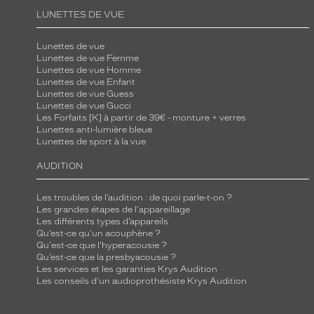
n
LUNETTES DE VUE
s
i
Lunettes de vue
Lunettes de vue Femme
l
Lunettes de vue Homme
i
Lunettes de vue Enfant
c
Lunettes de vue Guess
Lunettes de vue Gucci
o
Les Forfaits [K] à partir de 39€ - monture + verres
n
Lunettes anti-lumière bleue
Lunettes de sport à la vue
e
-
AUDITION
h
y
Les troubles de l’audition : de quoi parle-t-on ?
Les grandes étapes de l'appareillage
d
Les différents types d’appareils
r
Qu’est-ce qu'un acouphène ?
o
Qu'est-ce que l'hyperacousie ?
Qu’est-ce que la presbyacousie ?
g
Les services et les garanties Krys Audition
e
Les conseils d'un audioprothésiste Krys Audition
l
.