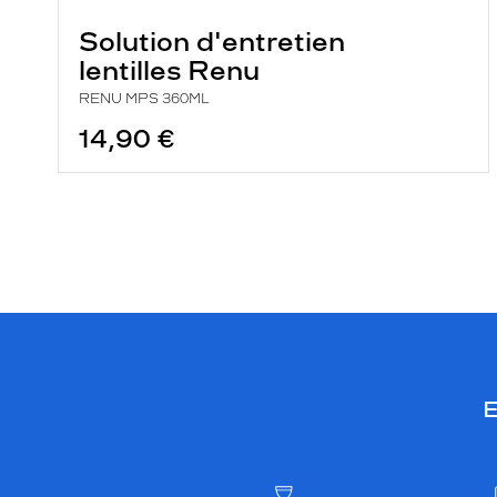
Solution d'entretien
lentilles Renu
RENU MPS 360ML
14,90 €
E