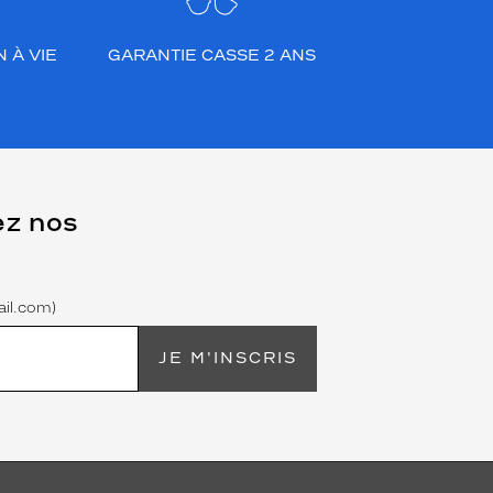
 À VIE
GARANTIE CASSE 2 ANS
ez nos
il.com)
JE M'INSCRIS