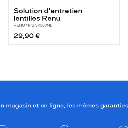
Solution d'entretien
lentilles Renu
RENU MPS 3X360ML
29,90 €
n magasin et en ligne, les mêmes garanties