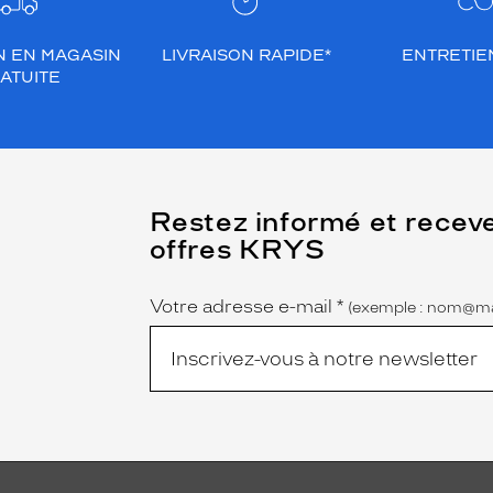
N EN MAGASIN
LIVRAISON RAPIDE*
ENTRETIEN
ATUITE
(Ce
Restez informé et recev
champ
offres KRYS
est
Name
obligatoire)
Votre adresse e-mail
*
(exemple : nom@ma