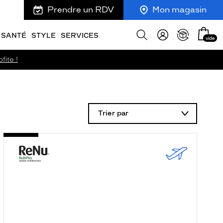
Prendre un RDV
Mon magasin
Mon
Afficher
SANTÉ
STYLE
SERVICES
vide
panie
la
recherche
fite !
Trier par