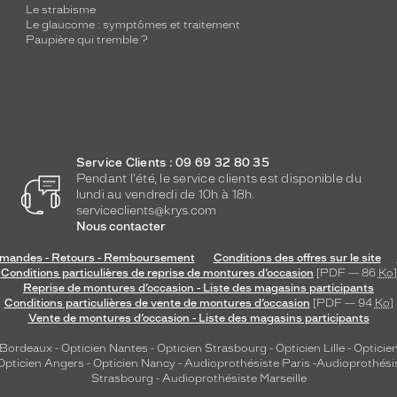
Le strabisme
Le glaucome : symptômes et traitement
Paupière qui tremble ?
Service Clients : 09 69 32 80 35
Pendant l'été, le service clients est disponible du
lundi au vendredi de 10h à 18h.
serviceclients@krys.com
Nous contacter
andes - Retours - Remboursement
Conditions des offres sur le site
Conditions particulières de reprise de montures d’occasion
[PDF — 86
Ko
]
Reprise de montures d’occasion - Liste des magasins participants
Conditions particulières de vente de montures d’occasion
[PDF — 94
Ko
]
Vente de montures d’occasion - Liste des magasins participants
 Bordeaux
-
Opticien Nantes
-
Opticien Strasbourg
-
Opticien Lille
-
Opticien
Opticien Angers
-
Opticien Nancy
-
Audioprothésiste Paris
-
Audioprothési
Strasbourg
-
Audioprothésiste Marseille