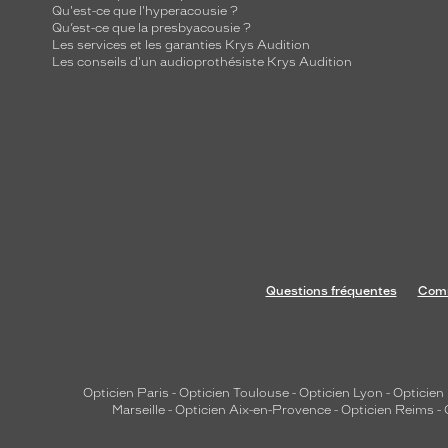
Qu'est-ce que l'hyperacousie ?
Qu’est-ce que la presbyacousie ?
Les services et les garanties Krys Audition
Les conseils d'un audioprothésiste Krys Audition
Questions fréquentes
Comm
Opticien Paris
-
Opticien Toulouse
-
Opticien Lyon
-
Opticien
Marseille
-
Opticien Aix-en-Provence
-
Opticien Reims
-