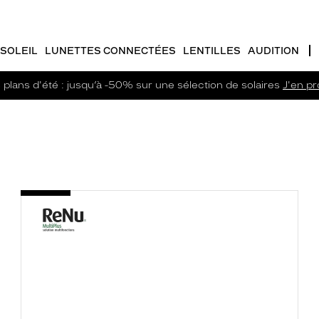
SOLEIL
LUNETTES CONNECTÉES
LENTILLES
AUDITION
plans d'été : jusqu’à -50% sur une sélection de solaires
J'en pro