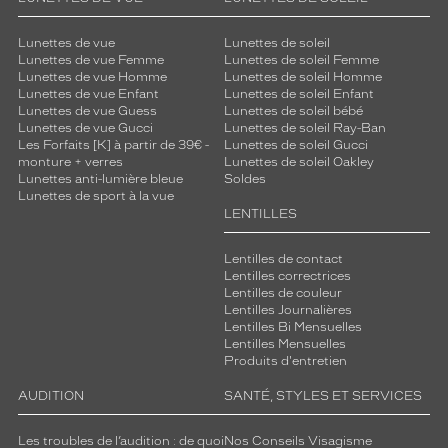
Lunettes de vue
Lunettes de soleil
Lunettes de vue Femme
Lunettes de soleil Femme
Lunettes de vue Homme
Lunettes de soleil Homme
Lunettes de vue Enfant
Lunettes de soleil Enfant
Lunettes de vue Guess
Lunettes de soleil bébé
Lunettes de vue Gucci
Lunettes de soleil Ray-Ban
Les Forfaits [K] à partir de 39€ -
Lunettes de soleil Gucci
monture + verres
Lunettes de soleil Oakley
Lunettes anti-lumière bleue
Soldes
Lunettes de sport à la vue
LENTILLES
Lentilles de contact
Lentilles correctrices
Lentilles de couleur
Lentilles Journalières
Lentilles Bi Mensuelles
Lentilles Mensuelles
Produits d'entretien
AUDITION
SANTÉ, STYLES ET SERVICES
Les troubles de l’audition : de quoi
Nos Conseils Visagisme