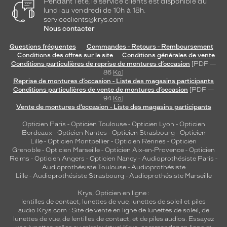
Pendant l'été, le service clients est disponible du
lundi au vendredi de 10h à 18h.
serviceclients@krys.com
Nous contacter
Questions fréquentes
Commandes - Retours - Remboursement
Conditions des offres sur le site
Conditions générales de vente
Conditions particulières de reprise de montures d’occasion
[PDF —
86
Ko
]
Reprise de montures d’occasion - Liste des magasins participants
Conditions particulières de vente de montures d’occasion
[PDF —
94
Ko
]
Vente de montures d’occasion - Liste des magasins participants
Opticien Paris
-
Opticien Toulouse
-
Opticien Lyon
-
Opticien
Bordeaux
-
Opticien Nantes
-
Opticien Strasbourg
-
Opticien
Lille
-
Opticien Montpellier
-
Opticien Rennes
-
Opticien
Grenoble
-
Opticien Marseille
-
Opticien Aix-en-Provence
-
Opticien
Reims
-
Opticien Angers
-
Opticien Nancy
-
Audioprothésiste Paris
-
Audioprothésiste Toulouse
-
Audioprothésiste
Lille
-
Audioprothésiste Strasbourg
-
Audioprothésiste Marseille
Krys, Opticien en ligne :
lentilles de contact
,
lunettes de vue
,
lunettes de soleil
et
piles
audio
Krys.com : Site de vente en ligne de lunettes de soleil, de
lunettes de vue, de
lentilles de contact
, et de piles audios. Essayez