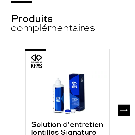
Produits
complémentaires
-
S.K
MULTI
P
350ML
SUIV
Solution d'entretien
lentilles Signature