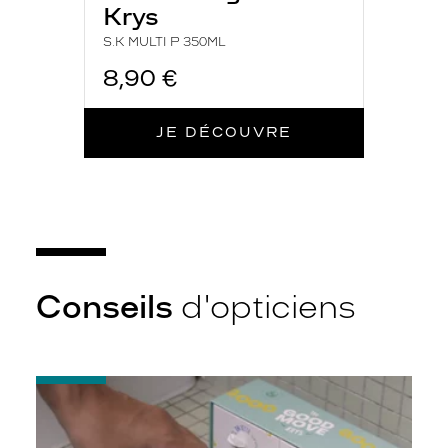
Krys
S.K MULTI P 350ML
8,90 €
JE DÉCOUVRE
Conseils
d'opticiens
-
Quelques
conseils
pour