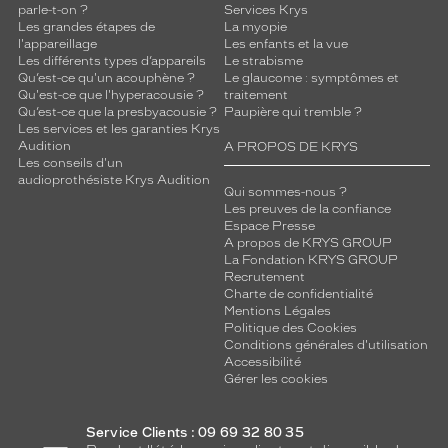
parle-t-on ?
Services Krys
Les grandes étapes de
La myopie
l'appareillage
Les enfants et la vue
Les différents types d’appareils
Le strabisme
Qu’est-ce qu'un acouphène ?
Le glaucome : symptômes et
Qu'est-ce que l'hyperacousie ?
traitement
Qu’est-ce que la presbyacousie ?
Paupière qui tremble ?
Les services et les garanties Krys
Audition
A PROPOS DE KRYS
Les conseils d'un
audioprothésiste Krys Audition
Qui sommes-nous ?
Les preuves de la confiance
Espace Presse
A propos de KRYS GROUP
La Fondation KRYS GROUP
Recrutement
Charte de confidentialité
Mentions Légales
Politique des Cookies
Conditions générales d'utilisation
Accessibilité
Gérer les cookies
Service Clients : 09 69 32 80 35