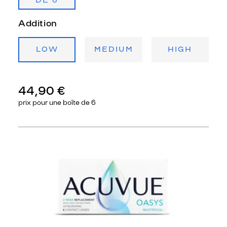
DE 6
Addition
LOW
MEDIUM
HIGH
44,90 €
prix pour une
boîte de 6
Précédent
Sui