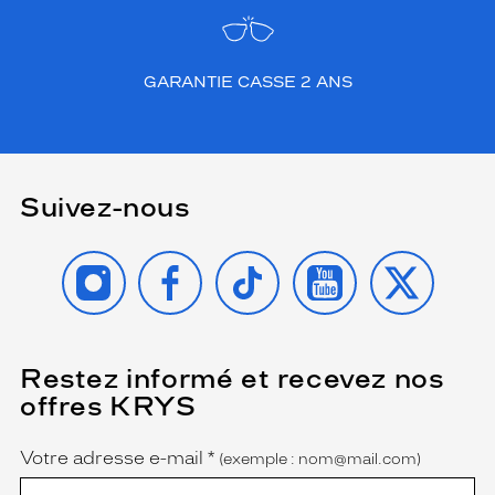
GARANTIE CASSE 2 ANS
Suivez-nous
INSTAGRAM
FACEBOOK
TIKTOK
YOUTUBE
X
Restez informé et recevez nos
(Ce
champ
offres KRYS
est
Name
obligatoire)
Votre adresse e-mail
*
(exemple : nom@mail.com)