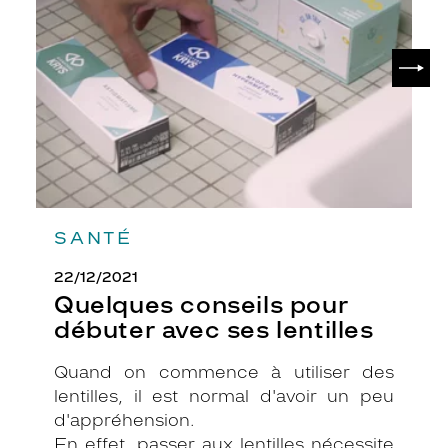
débuter
avec
ses
SUIV
lentilles
SANTÉ
22/12/2021
Quelques conseils pour
débuter avec ses lentilles
Quand on commence à utiliser des
lentilles, il est normal d'avoir un peu
d'appréhension.
En effet, passer aux lentilles nécessite