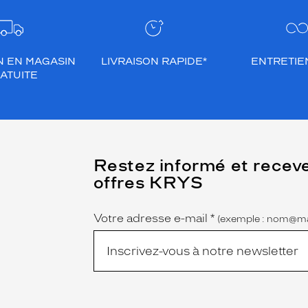
N EN MAGASIN
LIVRAISON RAPIDE*
ENTRETIEN
ATUITE
(Ce
Restez informé et recev
champ
offres KRYS
est
Name
obligatoire)
Votre adresse e-mail
*
(exemple : nom@ma