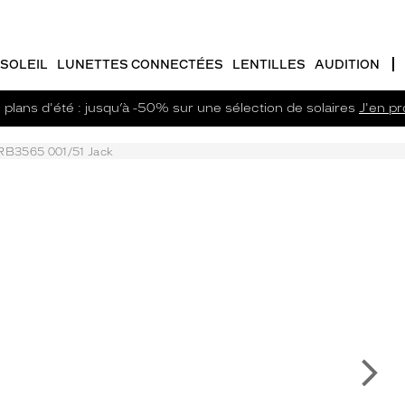
SOLEIL
LUNETTES CONNECTÉES
LENTILLES
AUDITION
plans d'été : jusqu’à -50% sur une sélection de solaires
J'en pro
RB3565 001/51 Jack
Su