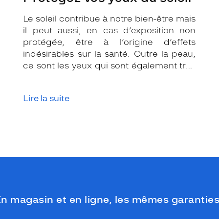
Le soleil contribue à notre bien-être mais
il peut aussi, en cas d’exposition non
protégée, être à l’origine d’effets
indésirables sur la santé. Outre la peau,
ce sont les yeux qui sont également très
exposés aux rayonnements ultraviolets
(UV). Même si le soleil se fait discret ou
Lire la suite
que le temps est couvert, il est donc
impératif de les protéger en ville, à la
mer, à la montagne, lors de toutes les
activités en extérieur.
n magasin et en ligne, les mêmes garanties