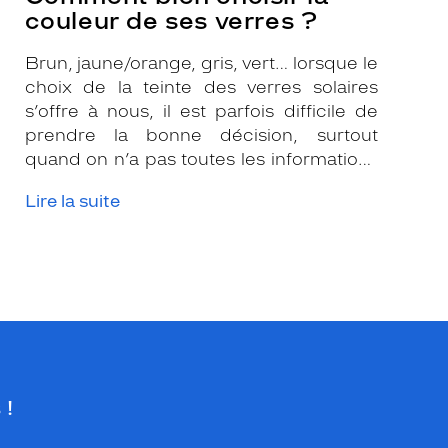
couleur de ses verres ?
Brun, jaune/orange, gris, vert… lorsque le
choix de la teinte des verres solaires
s’offre à nous, il est parfois difficile de
prendre la bonne décision, surtout
quand on n’a pas toutes les informations
nécessaires. Les opticiens Krys sont là
Lire la suite
pour vous conseiller et apporter leur
expertise afin que vous fassiez le bon
choix en fonction de votre amétropie
et/ou de l’activité sportive pratiquée.
 !