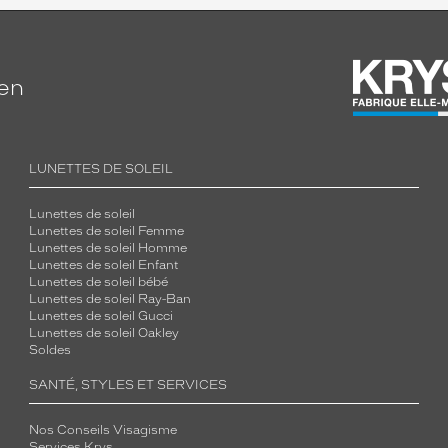
ien
LUNETTES DE SOLEIL
Lunettes de soleil
Lunettes de soleil Femme
Lunettes de soleil Homme
Lunettes de soleil Enfant
Lunettes de soleil bébé
Lunettes de soleil Ray-Ban
Lunettes de soleil Gucci
Lunettes de soleil Oakley
Soldes
SANTÉ, STYLES ET SERVICES
Nos Conseils Visagisme
Services Krys