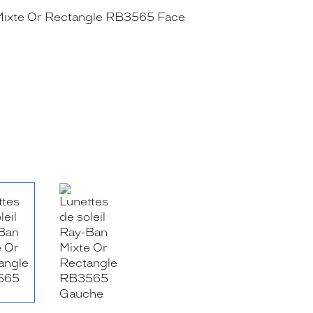
RE_FACEBOOK_TITLE
.SHARE_TWITTER_TITLE