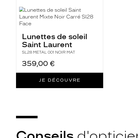
n
.
S
a
Lunettes de soleil
f
Saint Laurent
o
r
SL28 METAL 001 NOIR MAT
m
359,00 €
e
n
JE DÉCOUVRE
i
r
o
n
d
e
,
Conseils
d'opticie
n