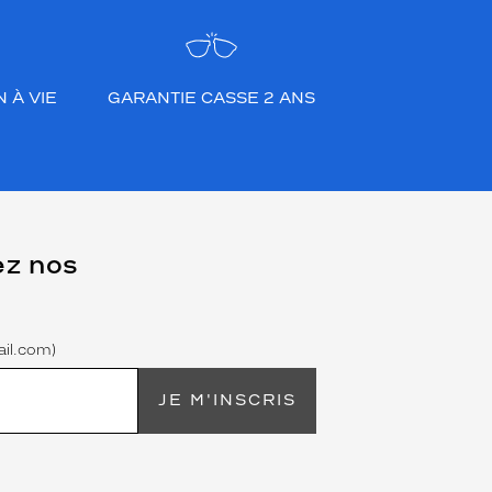
 À VIE
GARANTIE CASSE 2 ANS
ez nos
il.com)
JE M'INSCRIS