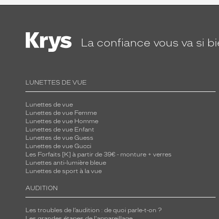
c
r
è
t
La confiance
vous va si b
e
g
r
LUNETTES DE VUE
â
c
Lunettes de vue
e
Lunettes de vue Femme
à
Lunettes de vue Homme
Lunettes de vue Enfant
s
Lunettes de vue Guess
o
Lunettes de vue Gucci
n
Les Forfaits [K] à partir de 39€ - monture + verres
Lunettes anti-lumière bleue
m
Lunettes de sport à la vue
a
AUDITION
t
é
Les troubles de l’audition : de quoi parle-t-on ?
r
Les grandes étapes de l'appareillage