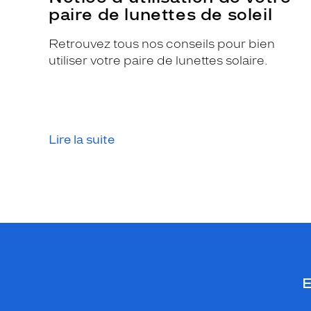
t
paire de lunettes de soleil
o
u
Retrouvez tous nos conseils pour bien
s
utiliser votre paire de lunettes solaire.
l
e
s
t
Lire la suite
y
p
e
s
d
e
v
i
s
E
a
g