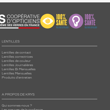
LENTILLES
Lentilles de contact
Lentilles correctrices
Lentilles de couleur
Lentilles Journalières
Lentilles Bi Mensuelles
Lentilles Mensuelles
Produits d'entretien
A PROPOS DE KRYS
Qui sommes-nous ?
Les preuves de la confiance