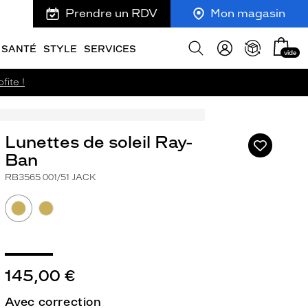
Prendre un RDV
Mon magasin
Mon
Afficher
SANTÉ
STYLE
SERVICES
vide
panie
la
recherche
fite !
Lunettes de soleil Ray-
Ajouter
à
Ban
ma
RB3565 001/51 JACK
liste
d’envies
145,00 €
ivant
Avec correction