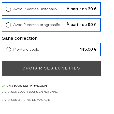
À partir de 39 €
Avec 2 verres unifocaux
Retrait en magasin
Offert
À partir de 99 €
Avec 2 verres progressifs
Retrait en magasin
Offert
Sans correction
145,00 €
Monture seule
Livraison à domicile
5,90 €
Retrait en magasin
Offert
CHOISIR CES LUNETTES
EN STOCK SUR KRYS.COM
LIVRAISON SOUS 4 JOURS EN MOYENNE
LIVRAISON OFFERTE EN MAGASIN