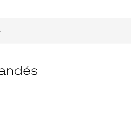
e
andés