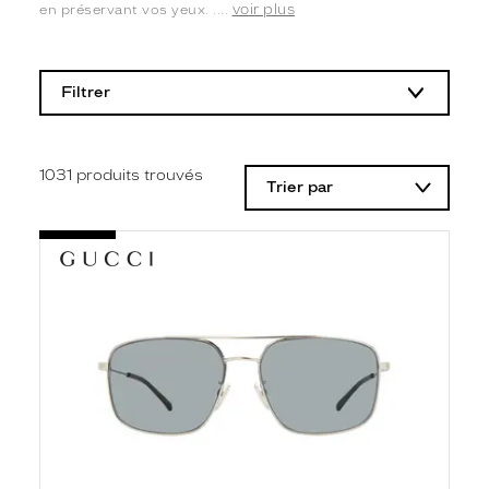
voir plus
en préservant vos yeux. ....
L
a
m
Filtrer
o
d
i
f
i
1031
produits trouvés
Trier par
c
a
t
i
o
n
d
'
u
n
f
i
l
t
r
e
l