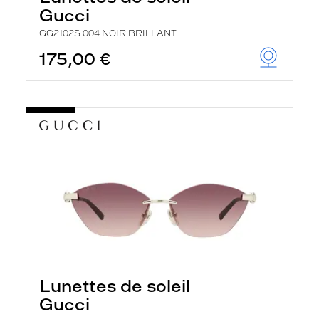
r
Gucci
c
h
GG2102S 004 NOIR BRILLANT
e
e
175,00 €
t
r
e
c
h
a
r
g
e
l
a
p
a
g
e
Lunettes de soleil
Gucci