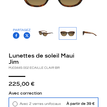
e
m
m
e
s
é
PARTAGEZ
d
T.PROJECT.KRYS.FRONT.SHARE_FACEBOO
T.PROJECT.KRYS.FRONT.SHARE_TWI
u
i
t
p
Lunettes de soleil Maui
a
Jim
r
s
MJ0344S 002 ECAILLE CLAIR BR
a
f
o
225,00 €
r
m
Avec correction
e
p
À partir de 39 €
Avec 2 verres unifocaux
a