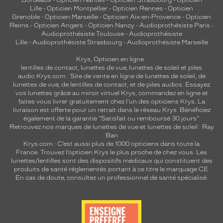
Bordeaux
-
Opticien Nantes
-
Opticien Strasbourg
-
Opticien
'
Lille
-
Opticien Montpellier
-
Opticien Rennes
-
Opticien
Grenoble
-
Opticien Marseille
-
Opticien Aix-en-Provence
-
Opticien
u
Reims
-
Opticien Angers
-
Opticien Nancy
-
Audioprothésiste Paris
-
n
Audioprothésiste Toulouse
-
Audioprothésiste
e
Lille
-
Audioprothésiste Strasbourg
-
Audioprothésiste Marseille
m
o
Krys, Opticien en ligne :
n
lentilles de contact
,
lunettes de vue
,
lunettes de soleil
et
piles
audio
Krys.com : Site de vente en ligne de lunettes de soleil, de
t
lunettes de vue, de
lentilles de contact
, et de piles audios. Essayez
u
vos lunettes grâce au miroir virtuel Krys, commandez en ligne et
r
faites vous livrer gratuitement chez l'un des opticiens Krys. La
e
livraison est offerte pour un retrait dans le réseau Krys. Bénéficiez
a
également de la garantie "Satisfait ou remboursé 30 jours".
Retrouvez nos marques de lunettes de vue et
lunettes de soleil : Ray
u
Ban
x
Krys.com : C’est aussi plus de 1000 opticiens dans toute la
n
France.
Trouvez l’opticien Krys le plus proche de chez vous
. Les
u
lunettes/lentilles sont des dispositifs médicaux qui constituent des
a
produits de santé réglementés portant à ce titre le marquage CE.
n
En cas de doute, consultez un professionnel de santé spécialisé.
c
e
s
a