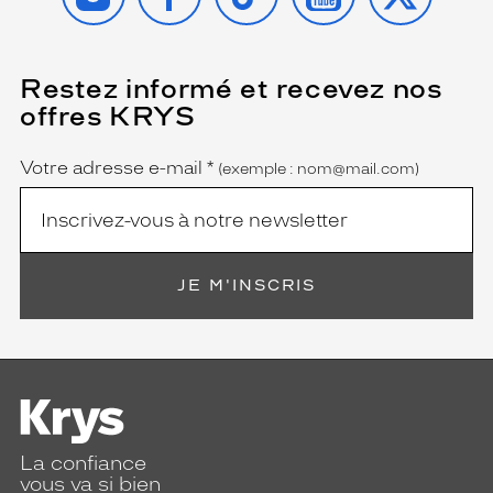
i
o
n
a
Restez informé et recevez nos
(Ce
p
champ
offres KRYS
est
Name
a
obligatoire)
i
s
Votre adresse e-mail
*
(exemple : nom@mail.com)
é
e
e
t
u
JE M'INSCRIS
n
e
p
r
o
t
e
c
La confiance
t
vous va si bien