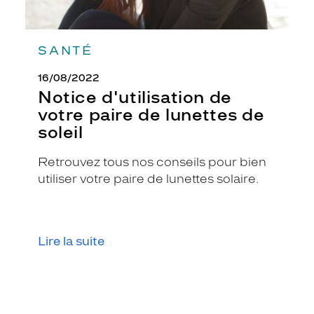
r
i
l
SANTÉ
l
a
16/08/2022
n
Notice d'utilisation de
t
.
votre paire de lunettes de
C
soleil
e
m
Retrouvez tous nos conseils pour bien
o
d
utiliser votre paire de lunettes solaire.
è
l
e
c
Lire la suite
e
r
c
l
é