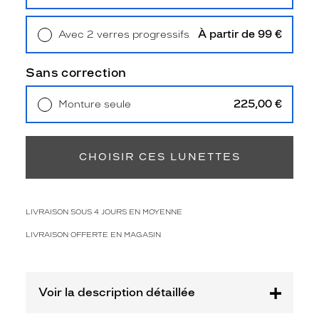
Retrait en magasin
Offert
p
i
À partir de 99 €
Avec 2 verres progressifs
l
Retrait en magasin
Offert
l
o
Sans correction
n
n
225,00 €
Monture seule
a
Livraison à domicile
5,90 €
n
Retrait en magasin
Offert
t
e
CHOISIR CES LUNETTES
t
r
è
s
LIVRAISON SOUS 4 JOURS EN MOYENNE
f
é
LIVRAISON OFFERTE EN MAGASIN
m
i
n
i
Voir la description détaillée
n