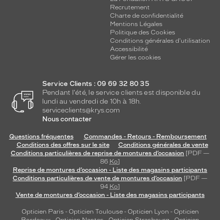
f
Recrutement
é
Charte de confidentialité
r
Mentions Légales
e
Politique des Cookies
Conditions générales d'utilisation
n
Accessibilité
c
Gérer les cookies
e
m
a
Service Clients : 09 69 32 80 35
r
Pendant l'été, le service clients est disponible du
i
lundi au vendredi de 10h à 18h.
e
serviceclients@krys.com
Nous contacter
l
'
Questions fréquentes
Commandes - Retours - Remboursement
é
Conditions des offres sur le site
Conditions générales de vente
l
Conditions particulières de reprise de montures d’occasion
[PDF —
é
86
Ko
]
g
Reprise de montures d’occasion - Liste des magasins participants
Conditions particulières de vente de montures d’occasion
[PDF —
a
94
Ko
]
n
Vente de montures d’occasion - Liste des magasins participants
c
e
Opticien Paris
-
Opticien Toulouse
-
Opticien Lyon
-
Opticien
d