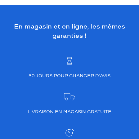
e
s
t
d
En magasin et en ligne, les mêmes
o
t
garanties !
é
d
e
v
e
r
30 JOURS POUR CHANGER D’AVIS
r
e
s
v
e
r
LIVRAISON EN MAGASIN GRATUITE
t
G
1
5
p