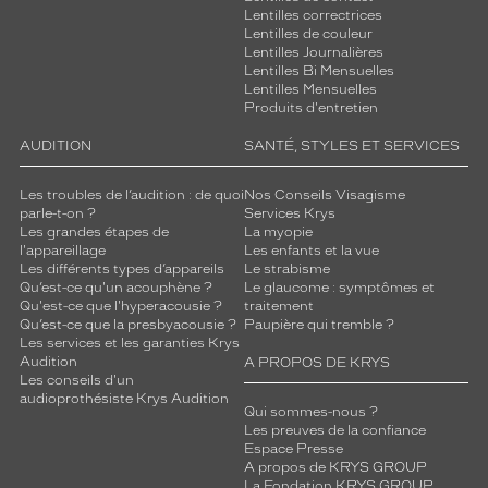
'
Lentilles correctrices
Lentilles de couleur
é
Lentilles Journalières
b
Lentilles Bi Mensuelles
l
Lentilles Mensuelles
o
Produits d'entretien
u
i
AUDITION
SANTÉ, STYLES ET SERVICES
s
s
Les troubles de l’audition : de quoi
Nos Conseils Visagisme
e
parle-t-on ?
Services Krys
m
Les grandes étapes de
La myopie
l'appareillage
Les enfants et la vue
e
Les différents types d’appareils
Le strabisme
n
Qu’est-ce qu'un acouphène ?
Le glaucome : symptômes et
t
Qu'est-ce que l'hyperacousie ?
traitement
.
Qu’est-ce que la presbyacousie ?
Paupière qui tremble ?
C
Les services et les garanties Krys
e
Audition
A PROPOS DE KRYS
Les conseils d'un
t
audioprothésiste Krys Audition
t
Qui sommes-nous ?
e
Les preuves de la confiance
r
Espace Presse
A propos de KRYS GROUP
é
La Fondation KRYS GROUP