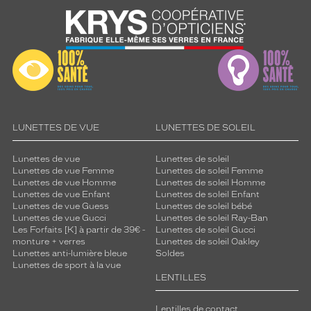
i
o
n
t
o
t
a
l
e
c
LUNETTES DE VUE
LUNETTES DE SOLEIL
o
n
Lunettes de vue
Lunettes de soleil
t
Lunettes de vue Femme
Lunettes de soleil Femme
r
Lunettes de vue Homme
Lunettes de soleil Homme
e
Lunettes de vue Enfant
Lunettes de soleil Enfant
Lunettes de vue Guess
Lunettes de soleil bébé
l
Lunettes de vue Gucci
Lunettes de soleil Ray-Ban
e
Les Forfaits [K] à partir de 39€ -
Lunettes de soleil Gucci
s
monture + verres
Lunettes de soleil Oakley
U
Lunettes anti-lumière bleue
Soldes
V
Lunettes de sport à la vue
e
LENTILLES
t
l
Lentilles de contact