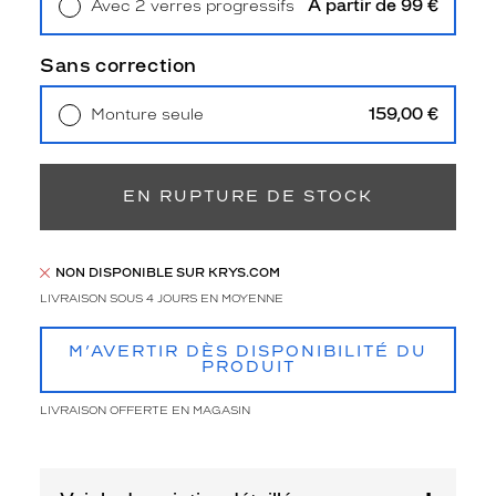
À partir de 99 €
3
Avec 2 verres progressifs
Retrait en magasin
Offert
Polarisant
Sans correction
Non
Type
159,00 €
Monture seule
de
Livraison à domicile
5,90 €
verres
Retrait en magasin
Offert
compatibles
EN RUPTURE DE STOCK
Progressifs
Unifocaux
Type
de
NON DISPONIBLE SUR KRYS.COM
montage
LIVRAISON SOUS 4 JOURS EN MOYENNE
Cerclé
M’AVERTIR DÈS DISPONIBILITÉ DU
Taille
PRODUIT
de
monture
LIVRAISON OFFERTE EN MAGASIN
M
Matière