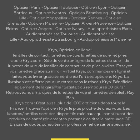
Opticien Paris
-
Opticien Toulouse
-
Opticien Lyon
-
Opticien
Bordeaux
-
Opticien Nantes
-
Opticien Strasbourg
-
Opticien
Lille
-
Opticien Montpellier
-
Opticien Rennes
-
Opticien
Grenoble
-
Opticien Marseille
-
Opticien Aix-en-Provence
-
Opticien
Reims
-
Opticien Angers
-
Opticien Nancy
-
Audioprothésiste Paris
-
Audioprothésiste Toulouse
-
Audioprothésiste
Lille
-
Audioprothésiste Strasbourg
-
Audioprothésiste Marseille
Krys, Opticien en ligne :
lentilles de contact
,
lunettes de vue
,
lunettes de soleil
et
piles
audio
Krys.com : Site de vente en ligne de lunettes de soleil, de
lunettes de vue, de
lentilles de contact
, et de piles audios. Essayez
vos lunettes grâce au miroir virtuel Krys, commandez en ligne et
faites vous livrer gratuitement chez l'un des opticiens Krys. La
livraison est offerte pour un retrait dans le réseau Krys. Bénéficiez
également de la garantie "Satisfait ou remboursé 30 jours".
Retrouvez nos marques de lunettes de vue et
lunettes de soleil : Ray
Ban
Krys.com : C’est aussi plus de 1000 opticiens dans toute la
France.
Trouvez l’opticien Krys le plus proche de chez vous
. Les
lunettes/lentilles sont des dispositifs médicaux qui constituent des
produits de santé réglementés portant à ce titre le marquage CE.
En cas de doute, consultez un professionnel de santé spécialisé.