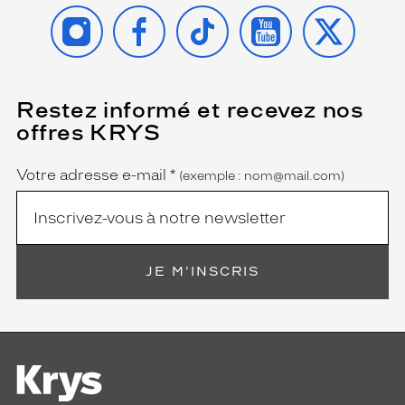
INSTAGRAM
FACEBOOK
TIKTOK
YOUTUBE
X
Restez informé et recevez nos
(Ce
champ
offres KRYS
est
Name
obligatoire)
Votre adresse e-mail
*
(exemple : nom@mail.com)
JE M'INSCRIS