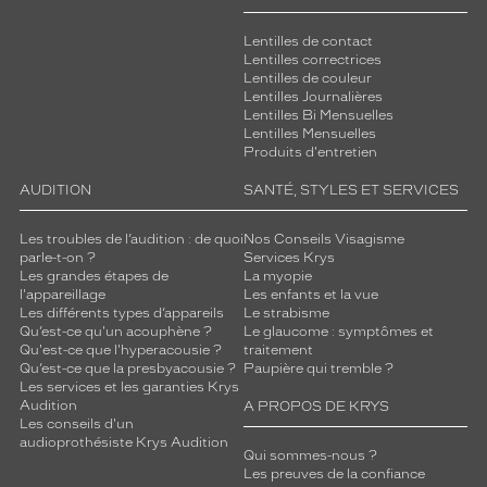
Lentilles de contact
Lentilles correctrices
Lentilles de couleur
Lentilles Journalières
Lentilles Bi Mensuelles
Lentilles Mensuelles
Produits d'entretien
AUDITION
SANTÉ, STYLES ET SERVICES
Les troubles de l’audition : de quoi
Nos Conseils Visagisme
parle-t-on ?
Services Krys
Les grandes étapes de
La myopie
l'appareillage
Les enfants et la vue
Les différents types d’appareils
Le strabisme
Qu’est-ce qu'un acouphène ?
Le glaucome : symptômes et
Qu'est-ce que l'hyperacousie ?
traitement
Qu’est-ce que la presbyacousie ?
Paupière qui tremble ?
Les services et les garanties Krys
Audition
A PROPOS DE KRYS
Les conseils d'un
audioprothésiste Krys Audition
Qui sommes-nous ?
Les preuves de la confiance