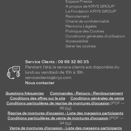
Espace Presse
A propos de KRYS GROUP
La Fondation KRYS GROUP
Recrutement
Charte de confidentialité
Mentions Légales
Politique des Cookies
Conditions générales d'utilisation
Accessibilité
Gérer les cookies
Service Clients : 09 69 32 80 35
Pendant l'été, le service clients est disponible du
lundi au vendredi de 10h à 18h.
serviceclients@krys.com
Nous contacter
Questions fréquentes
Commandes - Retours - Remboursement
Conditions des offres sur le site
Conditions générales de vente
Conditions particulières de reprise de montures d’occasion
[PDF —
86
Ko
]
Reprise de montures d’occasion - Liste des magasins participants
Conditions particulières de vente de montures d’occasion
[PDF —
94
Ko
]
Vente de montures d’occasion - Liste des magasins participants