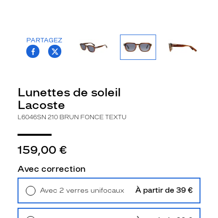
la
monture
Rectangle
PARTAGEZ
Couleur
T.PROJECT.KRYS.FRONT.SHARE_FACEBOO
T.PROJECT.KRYS.FRONT.SHARE_TWI
de
la
monture
Lunettes de soleil
210
Lacoste
Brun
Fonce
L6046SN 210 BRUN FONCE TEXTU
Textu
Couleur
du
159,00 €
verre
Avec correction
Bleu
Indice
À partir de 39 €
Avec 2 verres unifocaux
de
Retrait en magasin
Offert
protection