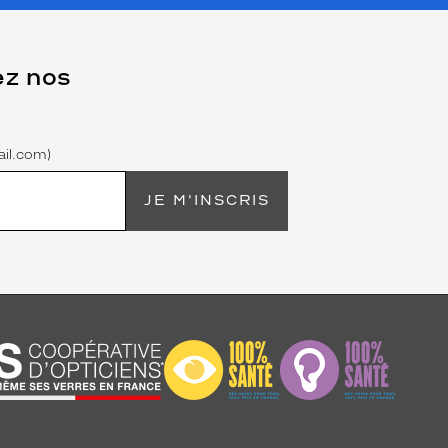
ez nos
il.com)
JE M'INSCRIS