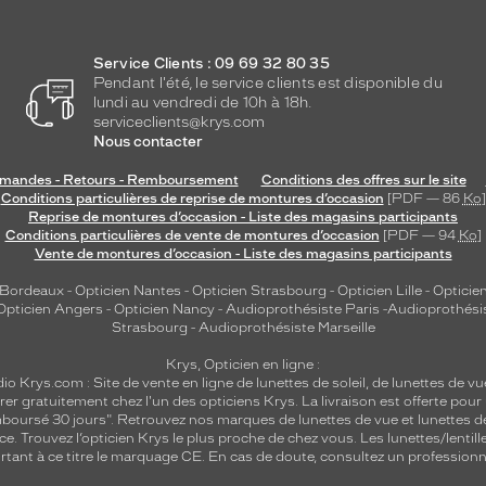
Service Clients : 09 69 32 80 35
Pendant l'été, le service clients est disponible du
lundi au vendredi de 10h à 18h.
serviceclients@krys.com
Nous contacter
andes - Retours - Remboursement
Conditions des offres sur le site
Conditions particulières de reprise de montures d’occasion
[PDF — 86
Ko
]
Reprise de montures d’occasion - Liste des magasins participants
Conditions particulières de vente de montures d’occasion
[PDF — 94
Ko
]
Vente de montures d’occasion - Liste des magasins participants
 Bordeaux
-
Opticien Nantes
-
Opticien Strasbourg
-
Opticien Lille
-
Opticien
Opticien Angers
-
Opticien Nancy
-
Audioprothésiste Paris
-
Audioprothési
Strasbourg
-
Audioprothésiste Marseille
Krys, Opticien en ligne :
dio
Krys.com : Site de vente en ligne de lunettes de soleil, de lunettes de vu
rer gratuitement chez l'un des opticiens Krys. La livraison est offerte pour
emboursé 30 jours". Retrouvez nos marques de lunettes de vue et
lunettes d
nce.
Trouvez l’opticien Krys le plus proche de chez vous
. Les lunettes/lenti
tant à ce titre le marquage CE. En cas de doute, consultez un professionne