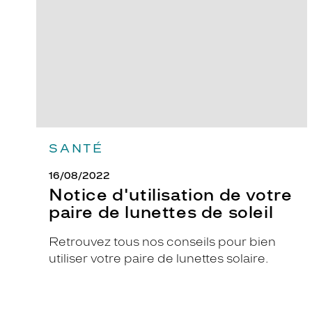
paire
de
u
lunettes
r
de
e
soleil
K
r
y
s
R
SANTÉ
e
v
16/08/2022
e
Notice d'utilisation de votre
u
paire de lunettes de soleil
s
e
Retrouvez tous nos conseils pour bien
p
utiliser votre paire de lunettes solaire.
o
u
r