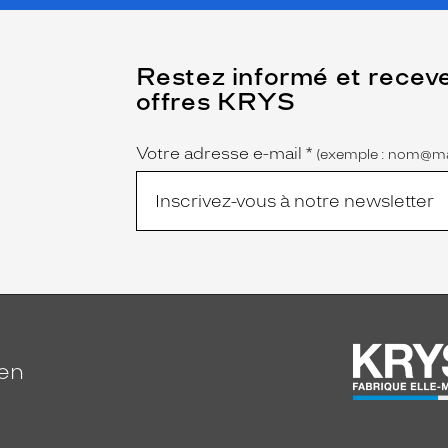
(Ce
Restez informé et recev
champ
offres KRYS
est
Name
obligatoire)
Votre adresse e-mail
*
(exemple : nom@ma
ien