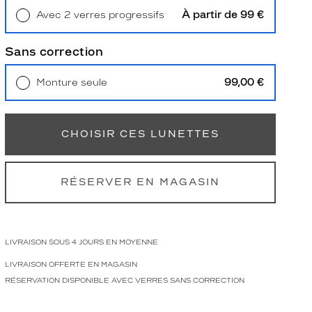
À partir de 99 €
Avec 2 verres progressifs
Retrait en magasin
Offert
Sans correction
99,00 €
Monture seule
Livraison à domicile
5,90 €
Retrait en magasin
Offert
CHOISIR CES LUNETTES
RÉSERVER EN MAGASIN
LIVRAISON SOUS 4 JOURS EN MOYENNE
LIVRAISON OFFERTE EN MAGASIN
RÉSERVATION DISPONIBLE AVEC VERRES SANS CORRECTION