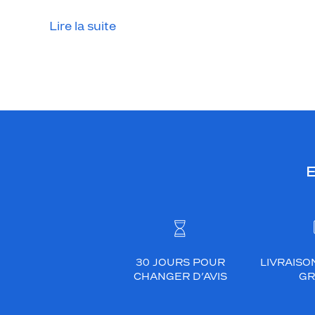
f
e
Lire la suite
m
m
e
.
S
a
m
o
E
n
t
u
r
e
e
30 JOURS POUR
LIVRAISO
n
CHANGER D’AVIS
GR
m
é