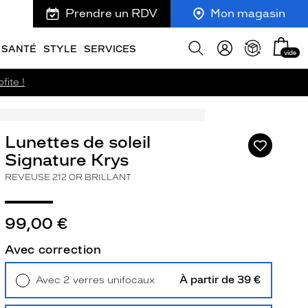
Prendre un RDV
Mon magasin
Mon
Afficher
SANTÉ
STYLE
SERVICES
vide
panie
la
recherche
fite !
Lunettes de soleil
Ajouter
à
Signature Krys
ma
REVEUSE 212 OR BRILLANT
liste
d’envies
99,00 €
Avec correction
ivant
À partir de 39 €
Avec 2 verres unifocaux
Retrait en magasin
Offert