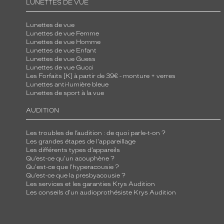
LUNETTES DE VUE
e
u
Lunettes de vue
Lunettes de vue Femme
n
Lunettes de vue Homme
e
Lunettes de vue Enfant
f
Lunettes de vue Guess
Lunettes de vue Gucci
o
Les Forfaits [K] à partir de 39€ - monture + verres
r
Lunettes anti-lumière bleue
Lunettes de sport à la vue
m
e
AUDITION
o
v
Les troubles de l’audition : de quoi parle-t-on ?
Les grandes étapes de l'appareillage
a
Les différents types d’appareils
l
Qu’est-ce qu'un acouphène ?
e
Qu'est-ce que l'hyperacousie ?
Qu’est-ce que la presbyacousie ?
d
Les services et les garanties Krys Audition
é
Les conseils d'un audioprothésiste Krys Audition
l
i