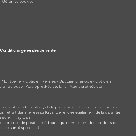
Gérer les cookies
Conditions générales de vente
 Montpellier
-
Opticien Rennes
-
Opticien Grenoble
-
Opticien
ste Toulouse
-
Audioprothésiste Lille
-
Audioprothésiste
e, de
lentilles de contact
, et de piles audios. Essayez vos lunettes
 un retrait dans le réseau Krys. Bénéficiez également de la garantie
e soleil : Ray Ban
lles sont des dispositifs médicaux qui constituent des produits de
l de santé spécialisé.