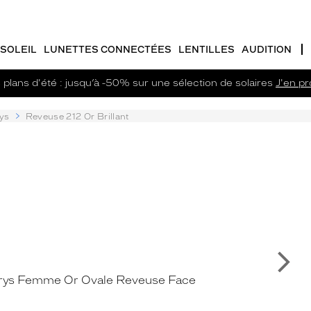
SOLEIL
LUNETTES CONNECTÉES
LENTILLES
AUDITION
plans d'été : jusqu’à -50% sur une sélection de solaires
J'en pro
ys
Reveuse 212 Or Brillant
Su