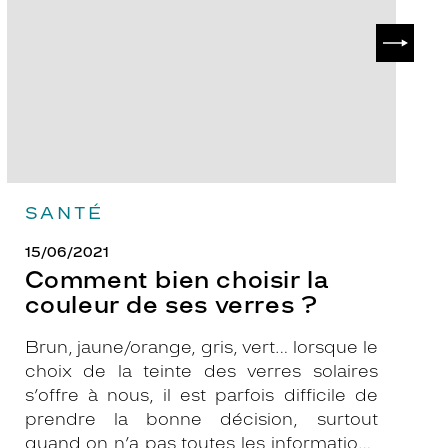
couleur
p
de
?
SUIVAN
ses
verres
?
SANTÉ
15/06/2021
Comment bien choisir la
couleur de ses verres ?
Brun, jaune/orange, gris, vert… lorsque le
choix de la teinte des verres solaires
s’offre à nous, il est parfois difficile de
prendre la bonne décision, surtout
quand on n’a pas toutes les informations