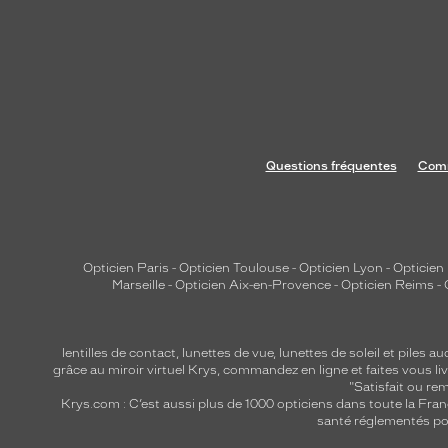
c
a
t
e
e
t
r
Questions fréquentes
Comm
a
f
f
i
n
Opticien Paris
-
Opticien Toulouse
-
Opticien Lyon
-
Opticien
Marseille
-
Opticien Aix-en-Provence
-
Opticien Reims
-
é
e
p
lentilles de contact
,
lunettes de vue
,
lunettes de soleil
et
piles au
o
grâce au miroir virtuel Krys, commandez en ligne et faites vous liv
"Satisfait ou r
u
Krys.com : C’est aussi plus de 1000 opticiens dans toute la Fra
r
santé réglementés por
u