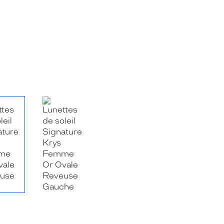
RE_FACEBOOK_TITLE
.SHARE_TWITTER_TITLE