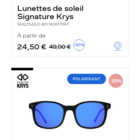
r
Lunettes de soleil
c
h
Signature Krys
e
e
SKE2543-D 401 NOIR MAT
t
r
À partir de
e
c
24,50 €
-50%
49,00 €
h
a
r
g
e
l
POLARISANT
a
p
a
g
e