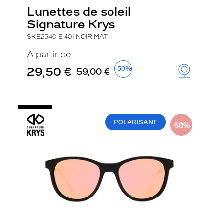
a
Lunettes de soleil
n
Signature Krys
c
e
SKE2540-E 401 NOIR MAT
a
u
À partir de
t
o
29,50 €
-50%
59,00 €
m
a
t
i
q
u
POLARISANT
e
m
e
n
t
l
a
r
e
c
h
e