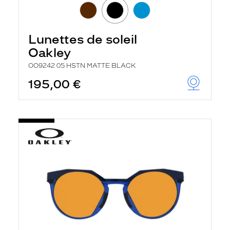
r
c
h
e
Lunettes de soleil
e
t
Oakley
r
e
OO9242 05 HSTN MATTE BLACK
c
195,00 €
h
a
r
g
e
l
a
p
a
g
e