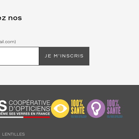
ez nos
il.com)
JE M'INSCRIS
LENTILLES