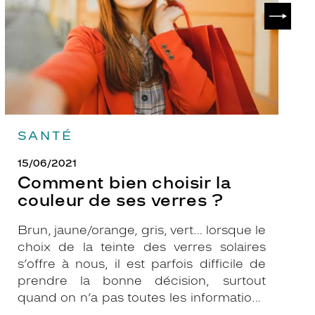
de
?
SUIVAN
ses
verres
?
SANTÉ
15/06/2021
Comment bien choisir la
couleur de ses verres ?
Brun, jaune/orange, gris, vert… lorsque le
choix de la teinte des verres solaires
s’offre à nous, il est parfois difficile de
prendre la bonne décision, surtout
quand on n’a pas toutes les informations
nécessaires. Les opticiens Krys sont là