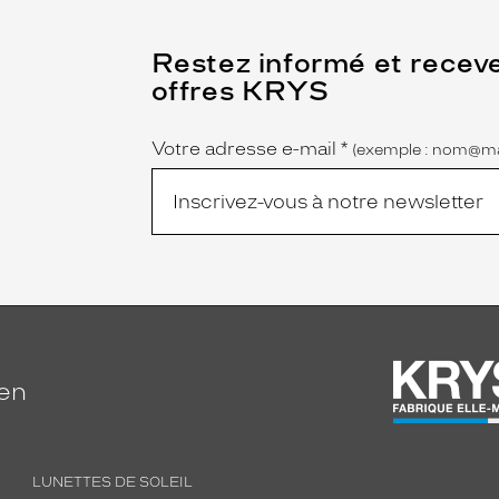
(Ce
Restez informé et recev
champ
offres KRYS
est
Name
obligatoire)
Votre adresse e-mail
*
(exemple : nom@ma
ien
LUNETTES DE SOLEIL