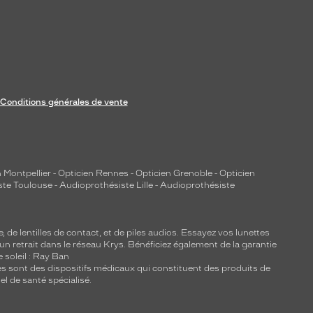
Conditions générales de vente
 Montpellier
-
Opticien Rennes
-
Opticien Grenoble
-
Opticien
ste Toulouse
-
Audioprothésiste Lille
-
Audioprothésiste
e, de
lentilles de contact
, et de piles audios. Essayez vos lunettes
 un retrait dans le réseau Krys. Bénéficiez également de la garantie
e soleil : Ray Ban
lles sont des dispositifs médicaux qui constituent des produits de
l de santé spécialisé.