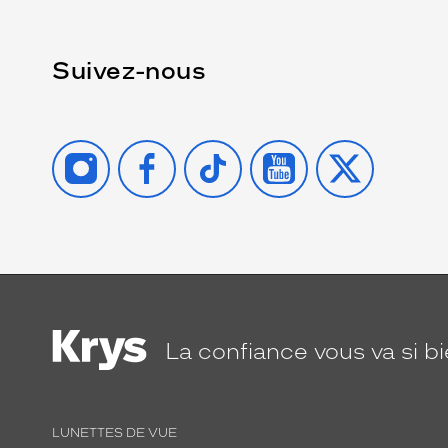
Suivez-nous
INSTAGRAM
FACEBOOK
TIKTOK
YOUTUBE
X
La confiance
vous va si b
LUNETTES DE VUE