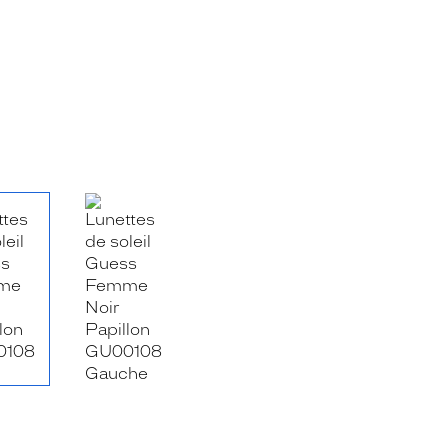
RE_FACEBOOK_TITLE
.SHARE_TWITTER_TITLE