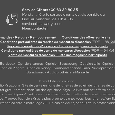
Service Clients : 09 69 32 80 35
Pendant l'été, le service clients est disponible du
lundi au vendredi de 10h à 18h.
serviceclients@krys.com
Nous contacter
andes - Retours - Remboursement
Conditions des offres sur le site
Conditions particulières de reprise de montures d’occasion
[PDF — 86
Ko
]
Reprise de montures d’occasion - Liste des magasins participants
Conditions particulières de vente de montures d’occasion
[PDF — 94
Ko
]
Vente de montures d’occasion - Liste des magasins participants
 Bordeaux
-
Opticien Nantes
-
Opticien Strasbourg
-
Opticien Lille
-
Opticien
Opticien Angers
-
Opticien Nancy
-
Audioprothésiste Paris
-
Audioprothési
Strasbourg
-
Audioprothésiste Marseille
Krys, Opticien en ligne :
dio
Krys.com : Site de vente en ligne de lunettes de soleil, de lunettes de vu
rer gratuitement chez l'un des opticiens Krys. La livraison est offerte pour
emboursé 30 jours". Retrouvez nos marques de lunettes de vue et
lunettes d
nce.
Trouvez l’opticien Krys le plus proche de chez vous
. Les lunettes/lenti
tant à ce titre le marquage CE. En cas de doute, consultez un professionne