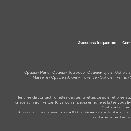
Questions fréquentes
Comm
Opticien Paris
-
Opticien Toulouse
-
Opticien Lyon
-
Opticien
Marseille
-
Opticien Aix-en-Provence
-
Opticien Reims
-
lentilles de contact
,
lunettes de vue
,
lunettes de soleil
et
piles au
grâce au miroir virtuel Krys, commandez en ligne et faites vous liv
"Satisfait ou r
Krys.com : C’est aussi plus de 1000 opticiens dans toute la Fra
santé réglementés por