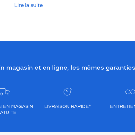
Lire la suite
que le temps est couvert, il est donc
impératif de les protéger en ville, à la
mer, à la montagne, lors de toutes les
activités en extérieur.
n magasin et en ligne, les mêmes garanties
N EN MAGASIN
LIVRAISON RAPIDE*
ENTRETIEN
ATUITE