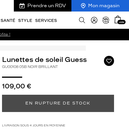
Prendre un RDV
Mon magasin
Mon
Afficher
SANTÉ
STYLE
SERVICES
vide
panie
la
recherche
fite !
Lunettes de soleil Guess
Ajouter
à
GU00108 05B NOIR BRILLANT
ma
liste
d’envies
109,00 €
EN RUPTURE DE STOCK
ivant
LIVRAISON SOUS 4 JOURS EN MOYENNE