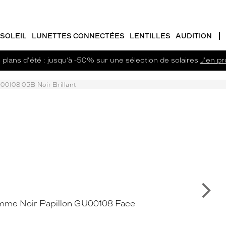
SOLEIL
LUNETTES CONNECTÉES
LENTILLES
AUDITION
plans d'été : jusqu’à -50% sur une sélection de solaires
J'en pro
00108 05B Noir Brillant
Su