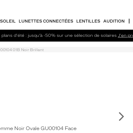
SOLEIL
LUNETTES CONNECTÉES
LENTILLES
AUDITION
plans d'été : jusqu’à -50% sur une sélection de solaires
J'en pro
00104 01B Noir Brillant
Su