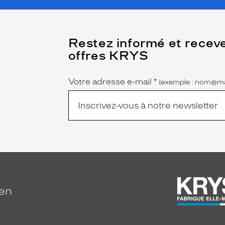
(Ce
Restez informé et recev
champ
offres KRYS
est
Name
obligatoire)
Votre adresse e-mail
*
(exemple : nom@ma
ien