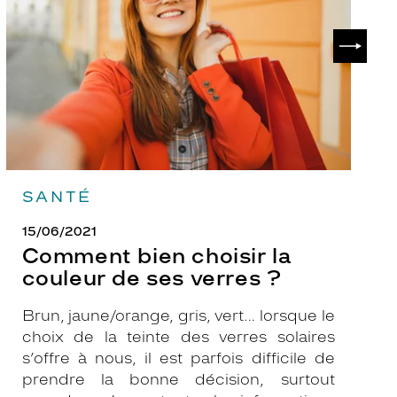
couleur
p
de
?
SUIVAN
ses
verres
?
SANTÉ
15/06/2021
Comment bien choisir la
couleur de ses verres ?
Brun, jaune/orange, gris, vert… lorsque le
choix de la teinte des verres solaires
s’offre à nous, il est parfois difficile de
prendre la bonne décision, surtout