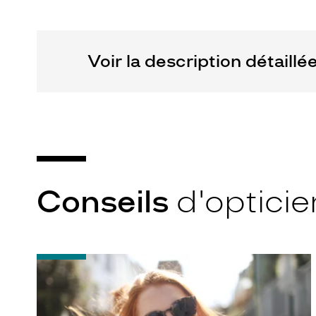
France
Sas
Marque
Voir la description détaillé
Guess
Conseils
d'opticie
-
Notice
d'utilisation
de
votre