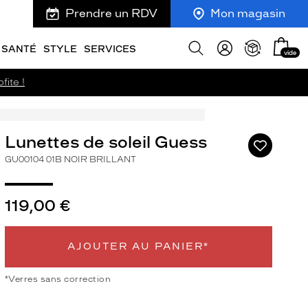
Prendre un RDV
Mon magasin
Mon
Afficher
SANTÉ
STYLE
SERVICES
vide
panie
la
recherche
fite !
Lunettes de soleil Guess
Ajouter
à
GU00104 01B NOIR BRILLANT
ma
liste
d’envies
119,00 €
AJOUTER AU PANIER*
ivant
*Verres sans correction