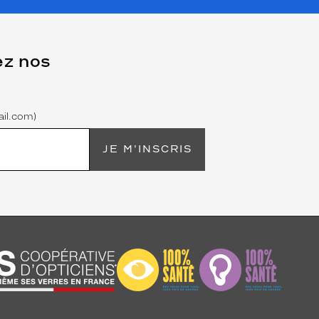
ez nos
il.com)
JE M'INSCRIS