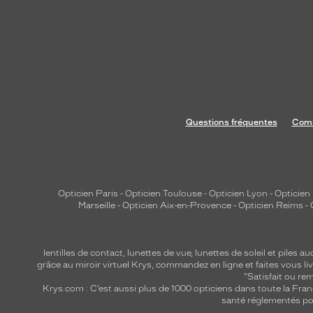
Questions fréquentes
Comm
Opticien Paris
-
Opticien Toulouse
-
Opticien Lyon
-
Opticien
Marseille
-
Opticien Aix-en-Provence
-
Opticien Reims
-
lentilles de contact
,
lunettes de vue
,
lunettes de soleil
et
piles au
grâce au miroir virtuel Krys, commandez en ligne et faites vous liv
"Satisfait ou r
Krys.com : C’est aussi plus de 1000 opticiens dans toute la Fra
santé réglementés por