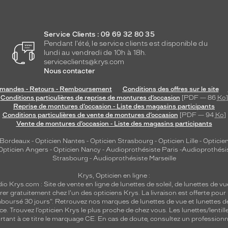
Service Clients : 09 69 32 80 35
Pendant l'été, le service clients est disponible du
lundi au vendredi de 10h à 18h.
serviceclients@krys.com
Nous contacter
andes - Retours - Remboursement
Conditions des offres sur le site
Conditions particulières de reprise de montures d’occasion
[PDF — 86
Ko
]
Reprise de montures d’occasion - Liste des magasins participants
Conditions particulières de vente de montures d’occasion
[PDF — 94
Ko
]
Vente de montures d’occasion - Liste des magasins participants
 Bordeaux
-
Opticien Nantes
-
Opticien Strasbourg
-
Opticien Lille
-
Opticien
Opticien Angers
-
Opticien Nancy
-
Audioprothésiste Paris
-
Audioprothési
Strasbourg
-
Audioprothésiste Marseille
Krys, Opticien en ligne :
dio
Krys.com : Site de vente en ligne de lunettes de soleil, de lunettes de vu
rer gratuitement chez l'un des opticiens Krys. La livraison est offerte pour
emboursé 30 jours". Retrouvez nos marques de lunettes de vue et
lunettes d
nce.
Trouvez l’opticien Krys le plus proche de chez vous
. Les lunettes/lenti
tant à ce titre le marquage CE. En cas de doute, consultez un professionne