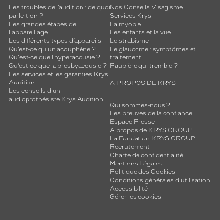
e
Les troubles de l’audition : de quoi
Nos Conseils Visagisme
n
parle-t-on ?
Services Krys
Les grandes étapes de
La myopie
t
l'appareillage
Les enfants et la vue
p
Les différents types d’appareils
Le strabisme
a
Qu’est-ce qu'un acouphène ?
Le glaucome : symptômes et
r
Qu'est-ce que l'hyperacousie ?
traitement
f
Qu’est-ce que la presbyacousie ?
Paupière qui tremble ?
Les services et les garanties Krys
a
Audition
A PROPOS DE KRYS
i
Les conseils d'un
t
audioprothésiste Krys Audition
e
Qui sommes-nous ?
Les preuves de la confiance
m
Espace Presse
e
A propos de KRYS GROUP
n
La Fondation KRYS GROUP
t
Recrutement
a
Charte de confidentialité
u
Mentions Légales
Politique des Cookies
x
Conditions générales d'utilisation
c
Accessibilité
h
Gérer les cookies
a
r