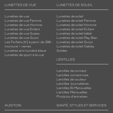
t
l
LUNETTES DE VUE
LUNETTES DE SOLEIL
e
s
Lunettes de vue
Lunettes de soleil
m
Lunettes de vue Femme
Lunettes de soleil Femme
Lunettes de vue Homme
Lunettes de soleil Homme
a
Lunettes de vue Enfant
Lunettes de soleil Enfant
n
Lunettes de vue Guess
Lunettes de soleil bébé
c
Lunettes de vue Gucci
Lunettes de soleil Ray-Ban
h
Les Forfaits [K] à partir de 39€ -
Lunettes de soleil Gucci
o
monture + verres
Lunettes de soleil Oakley
n
Lunettes anti-lumière bleue
Soldes
Lunettes de sport à la vue
s
LENTILLES
r
o
s
Lentilles de contact
Lentilles correctrices
e
Lentilles de couleur
s
Lentilles Journalières
s
Lentilles Bi Mensuelles
e
Lentilles Mensuelles
m
Produits d'entretien
a
AUDITION
SANTÉ, STYLES ET SERVICES
r
i