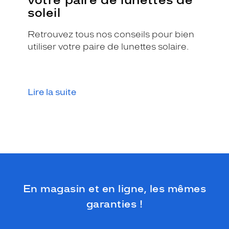
r
soleil
o
s
Retrouvez tous nos conseils pour bien
e
utiliser votre paire de lunettes solaire.
p
â
l
e
m
Lire la suite
a
t
e
t
l
e
u
r
s
En magasin et en ligne, les mêmes
b
r
garanties !
a
n