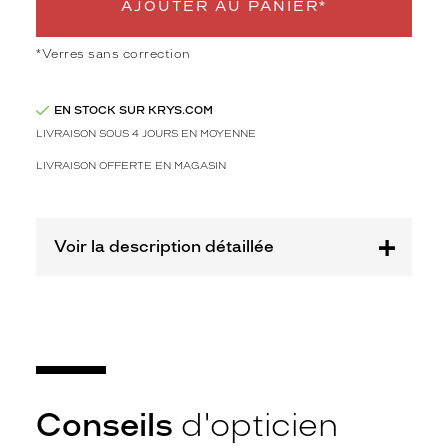
AJOUTER AU PANIER*
s
d
e
*Verres sans correction
s
o
l
EN STOCK SUR KRYS.COM
e
LIVRAISON SOUS 4 JOURS EN MOYENNE
i
LIVRAISON OFFERTE EN MAGASIN
l
d
e
c
Voir la description détaillée
h
e
z
M
a
j
e
.
A
Conseils
d'opticien
v