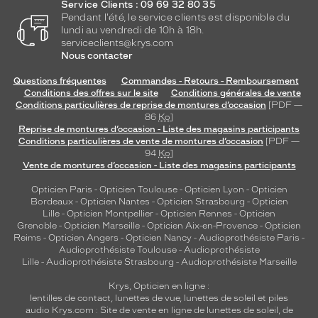
n
Service Clients : 09 69 32 80 35
i
Pendant l'été, le service clients est disponible du
lundi au vendredi de 10h à 18h.
è
serviceclients@krys.com
r
Nous contacter
e
s
Questions fréquentes
Commandes - Retours - Remboursement
r
Conditions des offres sur le site
Conditions générales de vente
a
Conditions particulières de reprise de montures d’occasion
[PDF —
p
86
Ko
]
Reprise de montures d’occasion - Liste des magasins participants
p
Conditions particulières de vente de montures d’occasion
[PDF —
e
94
Ko
]
l
Vente de montures d’occasion - Liste des magasins participants
a
n
Opticien Paris
-
Opticien Toulouse
-
Opticien Lyon
-
Opticien
t
Bordeaux
-
Opticien Nantes
-
Opticien Strasbourg
-
Opticien
Lille
-
Opticien Montpellier
-
Opticien Rennes
-
Opticien
l
Grenoble
-
Opticien Marseille
-
Opticien Aix-en-Provence
-
Opticien
e
Reims
-
Opticien Angers
-
Opticien Nancy
-
Audioprothésiste Paris
-
l
Audioprothésiste Toulouse
-
Audioprothésiste
o
Lille
-
Audioprothésiste Strasbourg
-
Audioprothésiste Marseille
g
Krys, Opticien en ligne :
o
lentilles de contact
,
lunettes de vue
,
lunettes de soleil
et
piles
d
audio
Krys.com : Site de vente en ligne de lunettes de soleil, de
o