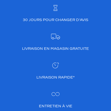
c
h
e
s
30 JOURS POUR CHANGER D’AVIS
f
i
n
e
s
e
LIVRAISON EN MAGASIN GRATUITE
t
d
o
r
é
e
LIVRAISON RAPIDE*
s
,
e
l
l
e
ENTRETIEN À VIE
s