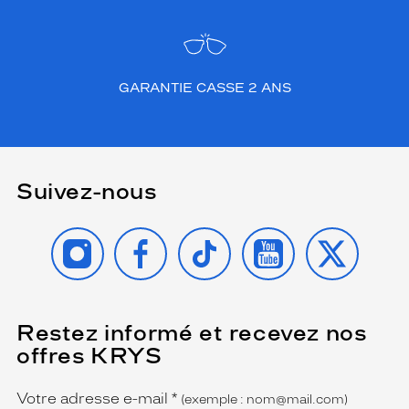
i
n
c
a
GARANTIE CASSE 2 ANS
r
n
e
n
t
l
Suivez-nous
?
é
INSTAGRAM
FACEBOOK
TIKTOK
YOUTUBE
X
l
é
g
a
n
c
Restez informé et recevez nos
(Ce
champ
e
offres KRYS
est
Name
p
obligatoire)
u
Votre adresse e-mail
*
r
(exemple : nom@mail.com)