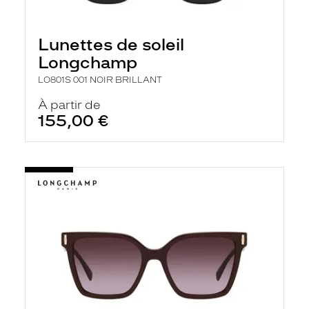
r
e
l
Lunettes de soleil
a
n
Longchamp
c
e
LO801S 001 NOIR BRILLANT
a
u
À partir de
t
155,00 €
o
m
a
t
i
q
u
e
m
e
n
t
l
a
r
e