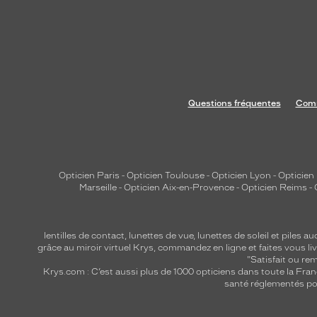
Questions fréquentes
Comm
Opticien Paris
-
Opticien Toulouse
-
Opticien Lyon
-
Opticien
Marseille
-
Opticien Aix-en-Provence
-
Opticien Reims
-
lentilles de contact
,
lunettes de vue
,
lunettes de soleil
et
piles au
grâce au miroir virtuel Krys, commandez en ligne et faites vous liv
"Satisfait ou r
Krys.com : C’est aussi plus de 1000 opticiens dans toute la Fra
santé réglementés por