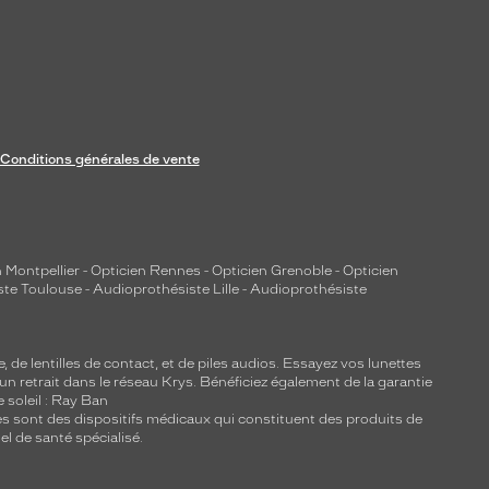
Conditions générales de vente
 Montpellier
-
Opticien Rennes
-
Opticien Grenoble
-
Opticien
ste Toulouse
-
Audioprothésiste Lille
-
Audioprothésiste
e, de
lentilles de contact
, et de piles audios. Essayez vos lunettes
 un retrait dans le réseau Krys. Bénéficiez également de la garantie
e soleil : Ray Ban
lles sont des dispositifs médicaux qui constituent des produits de
l de santé spécialisé.