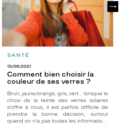
de
?
SUIVAN
ses
verres
?
SANTÉ
15/06/2021
Comment bien choisir la
couleur de ses verres ?
Brun, jaune/orange, gris, vert… lorsque le
choix de la teinte des verres solaires
s’offre à nous, il est parfois difficile de
prendre la bonne décision, surtout
quand on n’a pas toutes les informations
nécessaires. Les opticiens Krys sont là