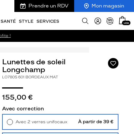
Prendre un RDV
Mon magasin
Mon
Afficher
SANTÉ
STYLE
SERVICES
vide
panie
la
recherche
fite !
Lunettes de soleil
Ajouter
à
Longchamp
ma
LO780S 601 BORDEAUX MAT
liste
d’envies
155,00 €
Avec correction
ivant
À partir de 39 €
Avec 2 verres unifocaux
Retrait en magasin
Offert