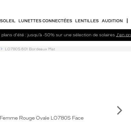
SOLEIL
LUNETTES CONNECTÉES
LENTILLES
AUDITION
plans d'été : jusqu’à -50% sur une sélection de solaires
J'en pro
LO780S 601 Bordeaux Mat
Su