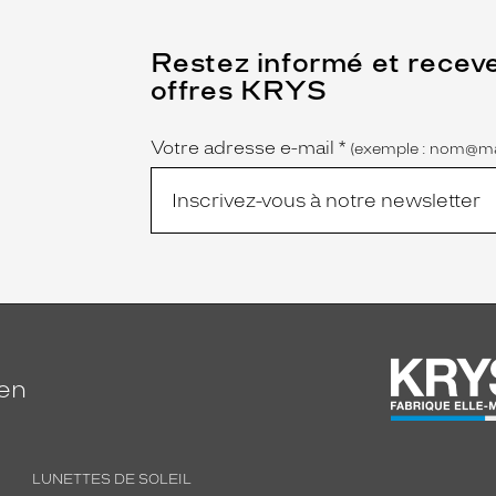
(Ce
Restez informé et recev
champ
offres KRYS
est
Name
obligatoire)
Votre adresse e-mail
*
(exemple : nom@ma
ien
LUNETTES DE SOLEIL