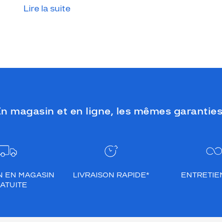
Lire la suite
que le temps est couvert, il est donc
impératif de les protéger en ville, à la
mer, à la montagne, lors de toutes les
activités en extérieur.
n magasin et en ligne, les mêmes garanties
N EN MAGASIN
LIVRAISON RAPIDE*
ENTRETIEN
ATUITE