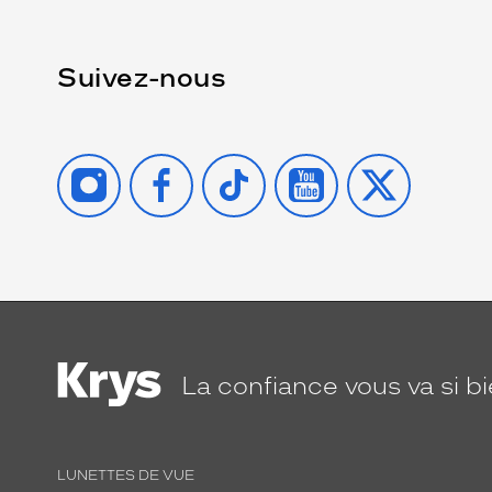
Suivez-nous
INSTAGRAM
FACEBOOK
TIKTOK
YOUTUBE
X
La confiance
vous va si b
LUNETTES DE VUE