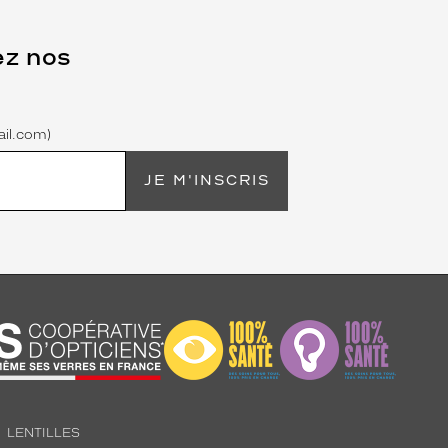
ez nos
il.com)
JE M'INSCRIS
LENTILLES