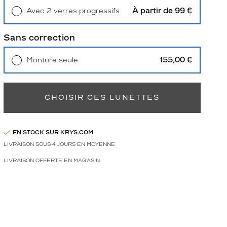
À partir de 99 €
Avec 2 verres progressifs
Retrait en magasin
Offert
Sans correction
155,00 €
Monture seule
Livraison à domicile
5,90 €
Retrait en magasin
Offert
CHOISIR CES LUNETTES
EN STOCK SUR KRYS.COM
LIVRAISON SOUS 4 JOURS EN MOYENNE
LIVRAISON OFFERTE EN MAGASIN