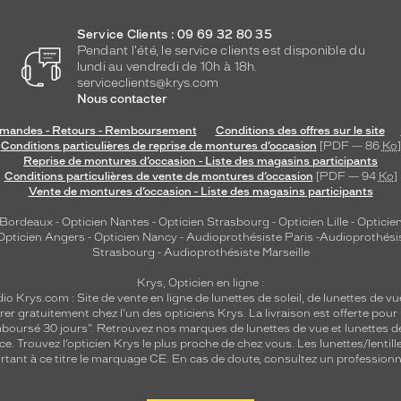
Service Clients : 09 69 32 80 35
Pendant l'été, le service clients est disponible du
lundi au vendredi de 10h à 18h.
serviceclients@krys.com
Nous contacter
andes - Retours - Remboursement
Conditions des offres sur le site
Conditions particulières de reprise de montures d’occasion
[PDF — 86
Ko
]
Reprise de montures d’occasion - Liste des magasins participants
Conditions particulières de vente de montures d’occasion
[PDF — 94
Ko
]
Vente de montures d’occasion - Liste des magasins participants
 Bordeaux
-
Opticien Nantes
-
Opticien Strasbourg
-
Opticien Lille
-
Opticien
Opticien Angers
-
Opticien Nancy
-
Audioprothésiste Paris
-
Audioprothési
Strasbourg
-
Audioprothésiste Marseille
Krys, Opticien en ligne :
dio
Krys.com : Site de vente en ligne de lunettes de soleil, de lunettes de vu
rer gratuitement chez l'un des opticiens Krys. La livraison est offerte pour
emboursé 30 jours". Retrouvez nos marques de lunettes de vue et
lunettes d
nce.
Trouvez l’opticien Krys le plus proche de chez vous
. Les lunettes/lenti
tant à ce titre le marquage CE. En cas de doute, consultez un professionne