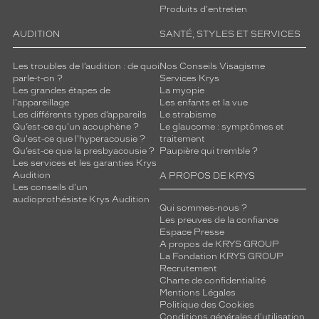
Produits d'entretien
AUDITION
SANTÉ, STYLES ET SERVICES
Les troubles de l’audition : de quoi
Nos Conseils Visagisme
parle-t-on ?
Services Krys
Les grandes étapes de
La myopie
l'appareillage
Les enfants et la vue
Les différents types d’appareils
Le strabisme
Qu’est-ce qu'un acouphène ?
Le glaucome : symptômes et
Qu'est-ce que l'hyperacousie ?
traitement
Qu’est-ce que la presbyacousie ?
Paupière qui tremble ?
Les services et les garanties Krys
Audition
A PROPOS DE KRYS
Les conseils d'un
audioprothésiste Krys Audition
Qui sommes-nous ?
Les preuves de la confiance
Espace Presse
A propos de KRYS GROUP
La Fondation KRYS GROUP
Recrutement
Charte de confidentialité
Mentions Légales
Politique des Cookies
Conditions générales d'utilisation