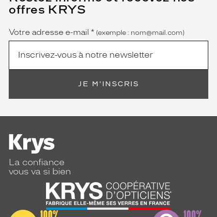
champ
offres KRYS
est
Name
obligatoire)
Votre adresse e-mail
*
(exemple : nom@mail.com)
JE M'INSCRIS
La confiance
vous va si bien