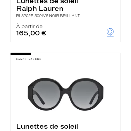
Lunettes de soleil
h
e
Ralph Lauren
r
c
RL8202B 5001V6 NOIR BRILLANT
h
À partir de
e
e
165,00 €
t
r
e
c
h
a
r
g
e
l
a
p
a
g
e
Lunettes de soleil