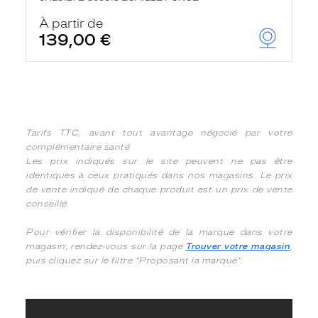
À partir de
139,00 €
Tarifs TTC, avant tout avantage négocié par votre
complémentaire santé
Les prix indiqués sur le site peuvent ne pas être
identiques à ceux pratiqués dans nos magasins. Le prix
de vente indiqué de chaque produit est un prix de vente
conseillé.
Pour vérifier la disponibilité de la marque dans votre
magasin, rendez-vous sur la page
Trouver votre magasin
,
puis cliquez sur le filtre "Proposant la marque".