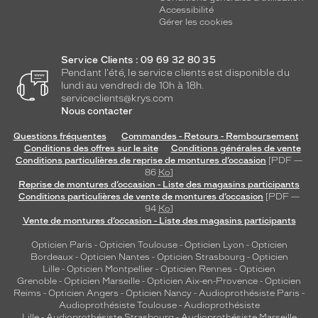
Accessibilité
Gérer les cookies
Service Clients : 09 69 32 80 35
Pendant l'été, le service clients est disponible du
lundi au vendredi de 10h à 18h.
serviceclients@krys.com
Nous contacter
Questions fréquentes
Commandes - Retours - Remboursement
Conditions des offres sur le site
Conditions générales de vente
Conditions particulières de reprise de montures d’occasion
[PDF —
86
Ko
]
Reprise de montures d’occasion - Liste des magasins participants
Conditions particulières de vente de montures d’occasion
[PDF —
94
Ko
]
Vente de montures d’occasion - Liste des magasins participants
Opticien Paris
-
Opticien Toulouse
-
Opticien Lyon
-
Opticien
Bordeaux
-
Opticien Nantes
-
Opticien Strasbourg
-
Opticien
Lille
-
Opticien Montpellier
-
Opticien Rennes
-
Opticien
Grenoble
-
Opticien Marseille
-
Opticien Aix-en-Provence
-
Opticien
Reims
-
Opticien Angers
-
Opticien Nancy
-
Audioprothésiste Paris
-
Audioprothésiste Toulouse
-
Audioprothésiste
Lille
-
Audioprothésiste Strasbourg
-
Audioprothésiste Marseille