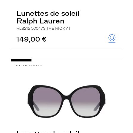
e
l
Lunettes de soleil
a
n
Ralph Lauren
c
e
RL8212 500473 THE RICKY II
a
149,00 €
u
t
o
m
a
t
i
q
u
e
m
e
n
t
l
a
r
e
c