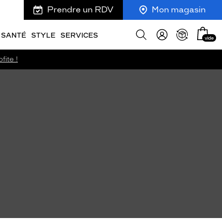
Prendre un RDV
Mon magasin
Mon
Afficher
SANTÉ
STYLE
SERVICES
vide
panie
la
recherche
fite !