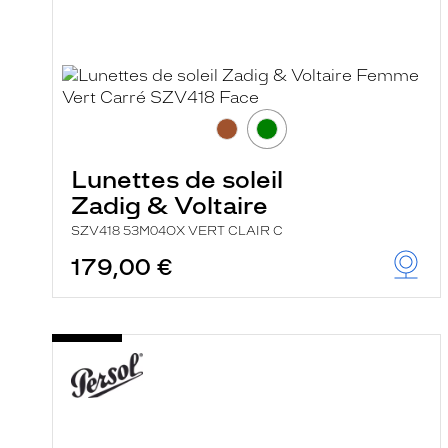
i
l
t
r
e
l
a
n
c
e
Lunettes de soleil
a
u
Zadig & Voltaire
t
o
SZV418 53M04OX VERT CLAIR C
m
179,00 €
a
t
i
q
u
e
m
e
n
t
l