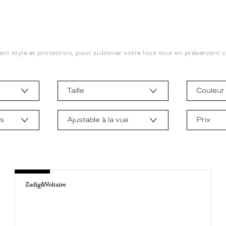
ant style et protection, pour sublimer votre look tout en préservant vo
Taille
Couleur
ts
Ajustable à la vue
Prix