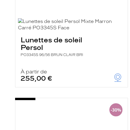
a
r
e
c
h
e
r
c
Lunettes de soleil
h
e
Persol
e
t
PO3345S 96/56 BRUN CLAIR BRI
r
e
c
À partir de
h
255,00 €
a
r
g
e
l
a
p
a
g
e