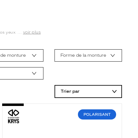
voir plus
s yeux. ....
 de monture
Forme de la monture
Trier par
POLARISANT