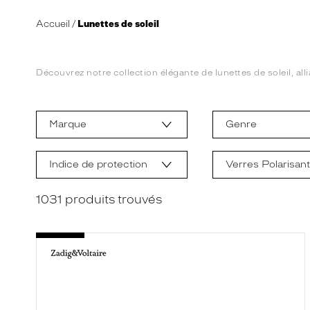
Accueil
Lunettes de soleil
Découvrez notre collection élégante de lunettes de soleil, alli
L
a
m
Marque
Genre
o
d
i
f
Indice de protection
Verres Polarisan
i
c
a
1031
produits trouvés
t
i
o
n
d
'
u
n
f