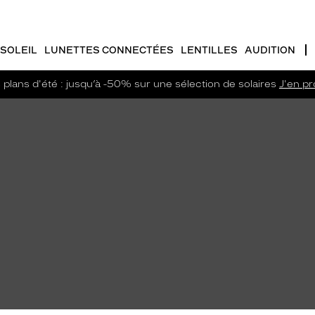
SOLEIL
LUNETTES CONNECTÉES
LENTILLES
AUDITION
plans d'été : jusqu’à -50% sur une sélection de solaires
J'en pro