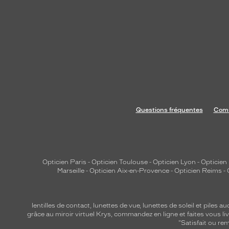
Questions fréquentes
Comm
Opticien Paris
-
Opticien Toulouse
-
Opticien Lyon
-
Opticien
Marseille
-
Opticien Aix-en-Provence
-
Opticien Reims
-
lentilles de contact
,
lunettes de vue
,
lunettes de soleil
et
piles au
grâce au miroir virtuel Krys, commandez en ligne et faites vous liv
"Satisfait ou r