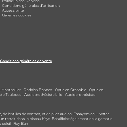
Politique des Cookies
Conditions générales d'utilisation
Accessibilité
Gérer les cookies
Conditions générales de vente
 Montpellier
-
Opticien Rennes
-
Opticien Grenoble
-
Opticien
ste Toulouse
-
Audioprothésiste Lille
-
Audioprothésiste
e, de
lentilles de contact
, et de piles audios. Essayez vos lunettes
 un retrait dans le réseau Krys. Bénéficiez également de la garantie
e soleil : Ray Ban