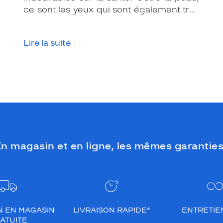
ce sont les yeux qui sont également très
exposés aux rayonnements ultraviolets
(UV). Même si le soleil se fait discret ou
Lire la suite
que le temps est couvert, il est donc
impératif de les protéger en ville, à la
mer, à la montagne, lors de toutes les
activités en extérieur.
n magasin et en ligne, les mêmes garanties
N EN MAGASIN
LIVRAISON RAPIDE*
ENTRETIEN
ATUITE