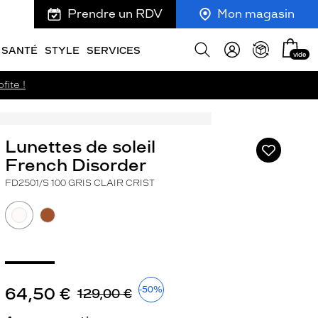
Prendre un RDV
Mon magasin
Mon
Afficher
SANTÉ
STYLE
SERVICES
vide
panie
la
recherche
fite !
Lunettes de soleil
Ajouter
à
French Disorder
ma
FD2501/S 100 GRIS CLAIR CRIST
liste
d’envies
ivant
64,50 €
-50%
129,00 €