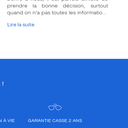
prendre la bonne décision, surtout
quand on n’a pas toutes les informations
nécessaires. Les opticiens Krys sont là
Lire la suite
pour vous conseiller et apporter leur
expertise afin que vous fassiez le bon
choix en fonction de votre amétropie
et/ou de l’activité sportive pratiquée.
 !
 À VIE
GARANTIE CASSE 2 ANS