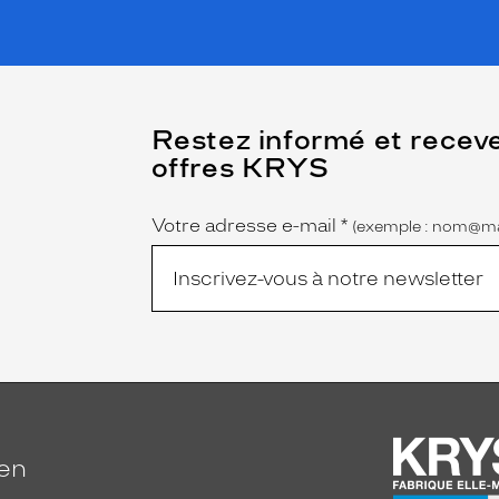
(Ce
Restez informé et recev
champ
offres KRYS
est
Name
obligatoire)
Votre adresse e-mail
*
(exemple : nom@ma
ien