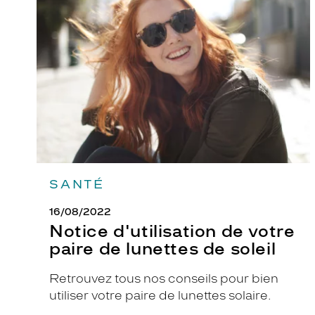
de
votre
paire
de
lunettes
de
soleil
SANTÉ
16/08/2022
Notice d'utilisation de votre
paire de lunettes de soleil
Retrouvez tous nos conseils pour bien
utiliser votre paire de lunettes solaire.