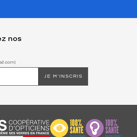
ez nos
il.com)
JE M'INSCRIS