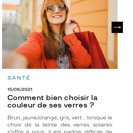
choisir
le
la
v
couleur
p
de
?
SUIVAN
ses
verres
?
SANTÉ
15/06/2021
Comment bien choisir la
couleur de ses verres ?
Brun, jaune/orange, gris, vert… lorsque le
choix de la teinte des verres solaires
s’offre à nous, il est parfois difficile de