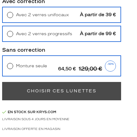
Avec correction
À partir de 39 €
Avec 2 verres unifocaux
Retrait en magasin
Offert
À partir de 99 €
Avec 2 verres progressifs
Retrait en magasin
Offert
Sans correction
-50%
Monture seule
129,00 €
64,50 €
Livraison à domicile
5,90 €
Retrait en magasin
Offert
CHOISIR CES LUNETTES
EN STOCK SUR KRYS.COM
LIVRAISON SOUS 4 JOURS EN MOYENNE
LIVRAISON OFFERTE EN MAGASIN