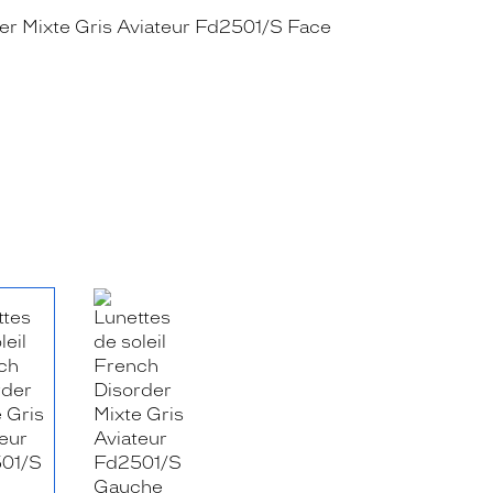
RE_FACEBOOK_TITLE
.SHARE_TWITTER_TITLE