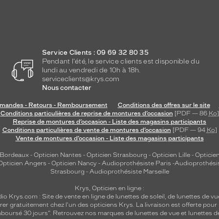
Service Clients : 09 69 32 80 35
Pendant l'été, le service clients est disponible du
lundi au vendredi de 10h à 18h.
serviceclients@krys.com
Nous contacter
andes - Retours - Remboursement
Conditions des offres sur le site
Conditions particulières de reprise de montures d’occasion
[PDF — 86
Ko
]
Reprise de montures d’occasion - Liste des magasins participants
Conditions particulières de vente de montures d’occasion
[PDF — 94
Ko
]
Vente de montures d’occasion - Liste des magasins participants
 Bordeaux
-
Opticien Nantes
-
Opticien Strasbourg
-
Opticien Lille
-
Opticien
Opticien Angers
-
Opticien Nancy
-
Audioprothésiste Paris
-
Audioprothési
Strasbourg
-
Audioprothésiste Marseille
Krys, Opticien en ligne :
dio
Krys.com : Site de vente en ligne de lunettes de soleil, de lunettes de vu
rer gratuitement chez l'un des opticiens Krys. La livraison est offerte pour
emboursé 30 jours". Retrouvez nos marques de lunettes de vue et
lunettes d