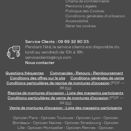
Charte de confidentialité
Mentions Légales
Politique des Cookies
Conditions générales d'utilisation
Accessibilité
Gérer les cookies
Service Clients : 09 69 32 80 35
Pendant l'été, le service clients est disponible du
lundi au vendredi de 10h à 18h.
serviceclients@krys.com
Nous contacter
Questions fréquentes
Commandes - Retours - Remboursement
Conditions des offres sur le site
Conditions générales de vente
Conditions particulières de reprise de montures d’occasion
[PDF —
86
Ko
]
Reprise de montures d’occasion - Liste des magasins participants
Conditions particulières de vente de montures d’occasion
[PDF —
94
Ko
]
Vente de montures d’occasion - Liste des magasins participants
Opticien Paris
-
Opticien Toulouse
-
Opticien Lyon
-
Opticien
Bordeaux
-
Opticien Nantes
-
Opticien Strasbourg
-
Opticien
Lille
-
Opticien Montpellier
-
Opticien Rennes
-
Opticien