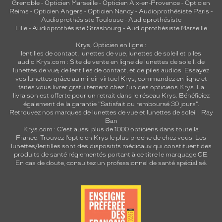
Grenoble
-
Opticien Marseille
-
Opticien Aix-en-Provence
-
Opticien
Reims
-
Opticien Angers
-
Opticien Nancy
-
Audioprothésiste Paris
-
Audioprothésiste Toulouse
-
Audioprothésiste
Lille
-
Audioprothésiste Strasbourg
-
Audioprothésiste Marseille
Krys, Opticien en ligne :
lentilles de contact
,
lunettes de vue
,
lunettes de soleil
et
piles
audio
Krys.com : Site de vente en ligne de lunettes de soleil, de
lunettes de vue, de
lentilles de contact
, et de piles audios. Essayez
vos lunettes grâce au miroir virtuel Krys, commandez en ligne et
faites vous livrer gratuitement chez l'un des opticiens Krys. La
livraison est offerte pour un retrait dans le réseau Krys. Bénéficiez
également de la garantie "Satisfait ou remboursé 30 jours".
Retrouvez nos marques de lunettes de vue et
lunettes de soleil : Ray
Ban
Krys.com : C’est aussi plus de 1000 opticiens dans toute la
France.
Trouvez l’opticien Krys le plus proche de chez vous
. Les
lunettes/lentilles sont des dispositifs médicaux qui constituent des
produits de santé réglementés portant à ce titre le marquage CE.
En cas de doute, consultez un professionnel de santé spécialisé.