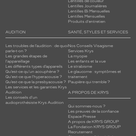
Lentilles de couleur
Lentilles Journalières
Lentilles Bi Mensuelles
Lentilles Mensuelles
Produits d'entretien
AUDITION
SANTÉ, STYLES ET SERVICES
Les troubles de l’audition : de quoi
Nos Conseils Visagisme
parle-t-on ?
Services Krys
Les grandes étapes de
La myopie
l'appareillage
Les enfants et la vue
Les différents types d’appareils
Le strabisme
Qu’est-ce qu'un acouphène ?
Le glaucome : symptômes et
Qu'est-ce que l'hyperacousie ?
traitement
Qu’est-ce que la presbyacousie ?
Paupière qui tremble ?
Les services et les garanties Krys
Audition
A PROPOS DE KRYS
Les conseils d'un
audioprothésiste Krys Audition
Qui sommes-nous ?
Les preuves de la confiance
Espace Presse
A propos de KRYS GROUP
La Fondation KRYS GROUP
Recrutement