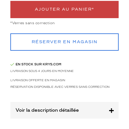
3
Polarisant
AJOUTER AU PANIER*
Non
*Verres sans correction
Type
de
montage
RÉSERVER EN MAGASIN
Cerclé
Taille
de
EN STOCK SUR KRYS.COM
monture
LIVRAISON SOUS 4 JOURS EN MOYENNE
XL
LIVRAISON OFFERTE EN MAGASIN
Afficher
RÉSERVATION DISPONIBLE AVEC VERRES SANS CORRECTION
la
mention
Prix
web
Voir la description détaillée
Non
Matière