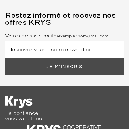
Restez informé et recevez nos
(Ce
champ
offres KRYS
est
Name
obligatoire)
Votre adresse e-mail
*
(exemple : nom@mail.com)
JE M'INSCRIS
La confiance
vous va si bien