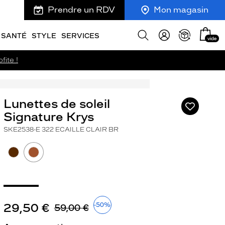
Prendre un RDV
Mon magasin
Mon
Afficher
SANTÉ
STYLE
SERVICES
vide
panie
la
recherche
fite !
Lunettes de soleil
Ajouter
à
Signature Krys
ma
SKE2538-E 322 ECAILLE CLAIR BR
liste
d’envies
ivant
29,50 €
-50%
59,00 €