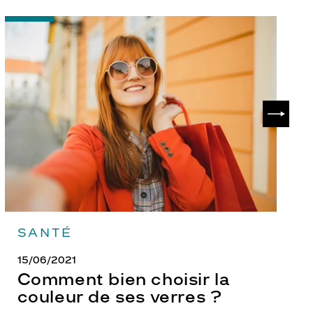
-
-
Comment
P
bien
ch
choisir
le
la
v
couleur
p
de
?
SUIVAN
ses
verres
?
SANTÉ
15/06/2021
Comment bien choisir la
couleur de ses verres ?