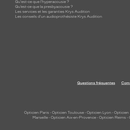
Qu'est-ce que l'hyperacousie ?
Qu’est-ce que la presbyacousie ?
Les services et les garanties Krys Audition
Les conseils d'un audioprothésiste Krys Audition
Questions fréquentes
Comm
Opticien Paris
-
Opticien Toulouse
-
Opticien Lyon
-
Opticien
Marseille
-
Opticien Aix-en-Provence
-
Opticien Reims
-