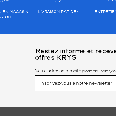
N EN MAGASIN
LIVRAISON RAPIDE*
ENTRETIEN
ATUITE
(Ce
Restez informé et recev
champ
offres KRYS
est
Name
obligatoire)
Votre adresse e-mail
*
(exemple : nom@ma