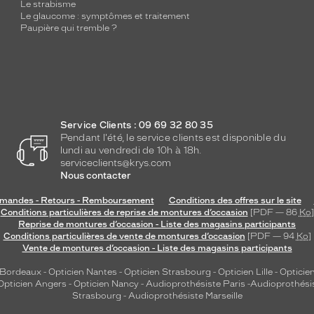
Le strabisme
Le glaucome : symptômes et traitement
Paupière qui tremble ?
Service Clients : 09 69 32 80 35
Pendant l'été, le service clients est disponible du
lundi au vendredi de 10h à 18h.
serviceclients@krys.com
Nous contacter
andes - Retours - Remboursement
Conditions des offres sur le site
Conditions particulières de reprise de montures d’occasion
[PDF — 86
Ko
]
Reprise de montures d’occasion - Liste des magasins participants
Conditions particulières de vente de montures d’occasion
[PDF — 94
Ko
]
Vente de montures d’occasion - Liste des magasins participants
 Bordeaux
-
Opticien Nantes
-
Opticien Strasbourg
-
Opticien Lille
-
Opticien
Opticien Angers
-
Opticien Nancy
-
Audioprothésiste Paris
-
Audioprothési
Strasbourg
-
Audioprothésiste Marseille