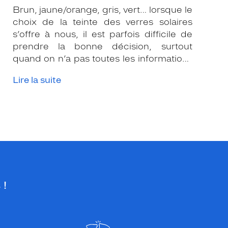
Brun, jaune/orange, gris, vert… lorsque le
choix de la teinte des verres solaires
s’offre à nous, il est parfois difficile de
prendre la bonne décision, surtout
quand on n’a pas toutes les informations
nécessaires. Les opticiens Krys sont là
Lire la suite
pour vous conseiller et apporter leur
expertise afin que vous fassiez le bon
choix en fonction de votre amétropie
et/ou de l’activité sportive pratiquée.
 !