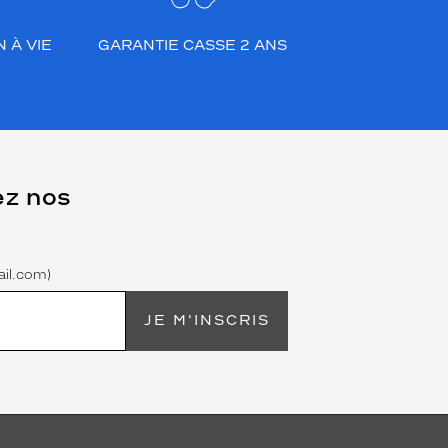
 À VIE
GARANTIE CASSE 2 ANS
ez nos
il.com)
JE M'INSCRIS