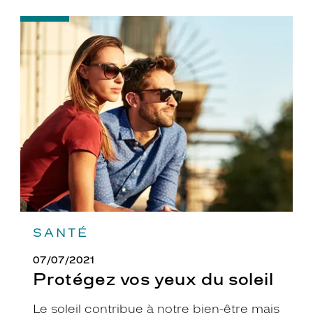
-
Protégez
vos
yeux
du
soleil
SANTÉ
07/07/2021
Protégez vos yeux du soleil
Le soleil contribue à notre bien-être mais