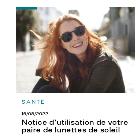
-
Notice
d'utilisation
de
votre
paire
de
lunettes
de
soleil
SANTÉ
16/08/2022
Notice d'utilisation de votre
paire de lunettes de soleil