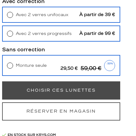
Avec correction
À partir de 39 €
Avec 2 verres unifocaux
Retrait en magasin
Offert
À partir de 99 €
Avec 2 verres progressifs
Retrait en magasin
Offert
Sans correction
-50%
Monture seule
59,00 €
29,50 €
Livraison à domicile
5,90 €
Retrait en magasin
Offert
CHOISIR CES LUNETTES
RÉSERVER EN MAGASIN
EN STOCK SUR KRYS.COM