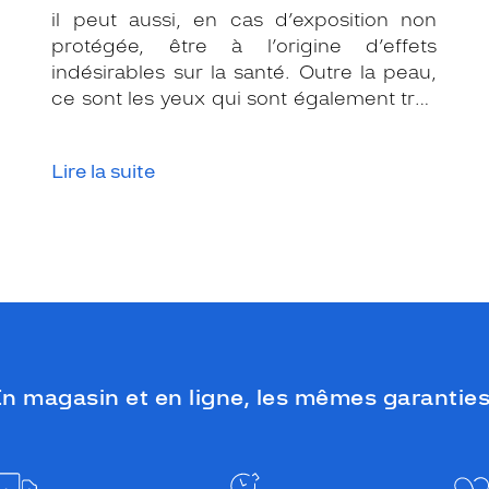
il peut aussi, en cas d’exposition non
protégée, être à l’origine d’effets
indésirables sur la santé. Outre la peau,
ce sont les yeux qui sont également très
exposés aux rayonnements ultraviolets
(UV). Même si le soleil se fait discret ou
Lire la suite
que le temps est couvert, il est donc
impératif de les protéger en ville, à la
mer, à la montagne, lors de toutes les
activités en extérieur.
n magasin et en ligne, les mêmes garanties