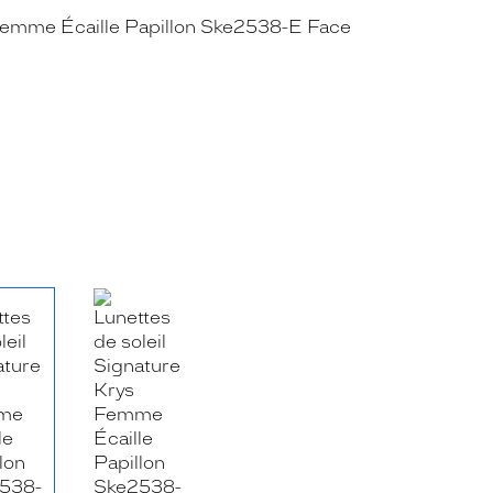
RE_FACEBOOK_TITLE
.SHARE_TWITTER_TITLE