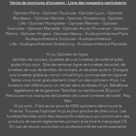
Vente de montures d’occasion - Liste des magasins participants
Opticien Paris
-
Opticien Toulouse
-
Opticien Lyon
-
Opticien
Bordeaux
-
Opticien Nantes
-
Opticien Strasbourg
-
Opticien
Lille
-
Opticien Montpellier
-
Opticien Rennes
-
Opticien
Grenoble
-
Opticien Marseille
-
Opticien Aix-en-Provence
-
Opticien
Reims
-
Opticien Angers
-
Opticien Nancy
-
Audioprothésiste Paris
-
Audioprothésiste Toulouse
-
Audioprothésiste
Lille
-
Audioprothésiste Strasbourg
-
Audioprothésiste Marseille
Krys, Opticien en ligne :
lentilles de contact
,
lunettes de vue
,
lunettes de soleil
et
piles
audio
Krys.com : Site de vente en ligne de lunettes de soleil, de
lunettes de vue, de
lentilles de contact
, et de piles audios. Essayez
vos lunettes grâce au miroir virtuel Krys, commandez en ligne et
faites vous livrer gratuitement chez l'un des opticiens Krys. La
livraison est offerte pour un retrait dans le réseau Krys. Bénéficiez
également de la garantie "Satisfait ou remboursé 30 jours".
Retrouvez nos marques de lunettes de vue et
lunettes de soleil : Ray
Ban
Krys.com : C’est aussi plus de 1000 opticiens dans toute la
France.
Trouvez l’opticien Krys le plus proche de chez vous
. Les
lunettes/lentilles sont des dispositifs médicaux qui constituent des
produits de santé réglementés portant à ce titre le marquage CE.
En cas de doute, consultez un professionnel de santé spécialisé.