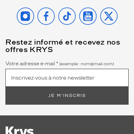
INSTAGRAM
FACEBOOK
TIKTOK
YOUTUBE
X
Restez informé et recevez nos
(Ce
champ
offres KRYS
est
Name
obligatoire)
Votre adresse e-mail
*
(exemple : nom@mail.com)
JE M'INSCRIS