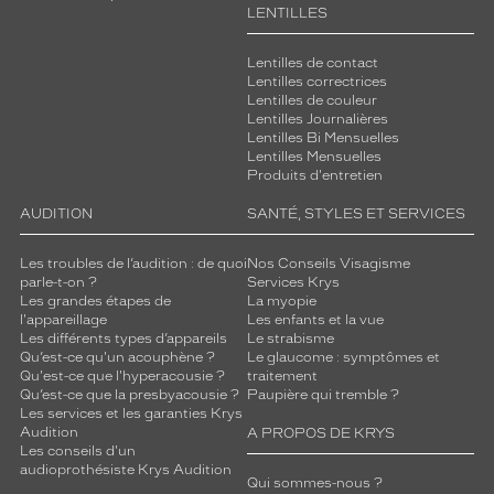
LENTILLES
Lentilles de contact
Lentilles correctrices
Lentilles de couleur
Lentilles Journalières
Lentilles Bi Mensuelles
Lentilles Mensuelles
Produits d'entretien
AUDITION
SANTÉ, STYLES ET SERVICES
Les troubles de l’audition : de quoi
Nos Conseils Visagisme
parle-t-on ?
Services Krys
Les grandes étapes de
La myopie
l'appareillage
Les enfants et la vue
Les différents types d’appareils
Le strabisme
Qu’est-ce qu'un acouphène ?
Le glaucome : symptômes et
Qu'est-ce que l'hyperacousie ?
traitement
Qu’est-ce que la presbyacousie ?
Paupière qui tremble ?
Les services et les garanties Krys
Audition
A PROPOS DE KRYS
Les conseils d'un
audioprothésiste Krys Audition
Qui sommes-nous ?