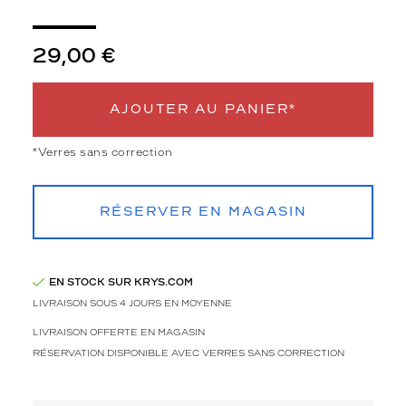
3
Polarisant
29,00 €
Non
Type
AJOUTER AU PANIER*
de
montage
*Verres sans correction
Cerclé
Afficher
la
RÉSERVER EN MAGASIN
mention
Prix
web
EN STOCK SUR KRYS.COM
Non
LIVRAISON SOUS 4 JOURS EN MOYENNE
Matière
LIVRAISON OFFERTE EN MAGASIN
Plastique
RÉSERVATION DISPONIBLE AVEC VERRES SANS CORRECTION
Fournisseur
Codir