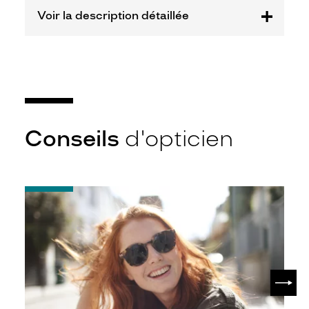
Marque
Voir la description détaillée
Signature
Krys
Conseils
d'opticien
-
Notice
d'utilisation
de
votre
paire
de
SUIV
lunettes
de
soleil