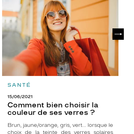
Comment
P
bien
ch
choisir
le
la
v
couleur
p
de
?
SUIVAN
ses
verres
?
SANTÉ
15/06/2021
Comment bien choisir la
couleur de ses verres ?
Brun, jaune/orange, gris, vert… lorsque le
choix de la teinte des verres solaires