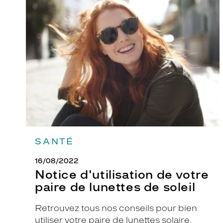
Notice
d'utilisation
de
votre
paire
de
lunettes
de
soleil
SANTÉ
16/08/2022
Notice d'utilisation de votre
paire de lunettes de soleil
Retrouvez tous nos conseils pour bien
utiliser votre paire de lunettes solaire.