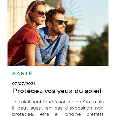
Protégez
vos
yeux
du
soleil
SANTÉ
07/07/2021
Protégez vos yeux du soleil
Le soleil contribue à notre bien-être mais
il peut aussi, en cas d’exposition non
protégée, être à l’origine d’effets