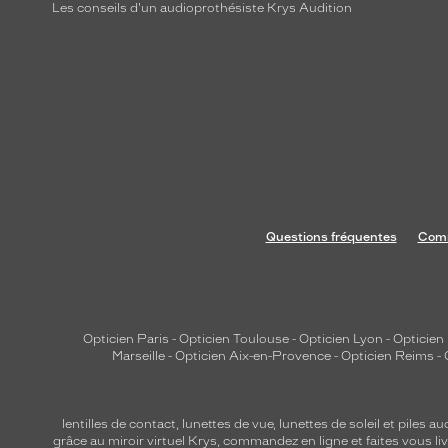
Les conseils d'un audioprothésiste Krys Audition
Questions fréquentes
Comm
Opticien Paris
-
Opticien Toulouse
-
Opticien Lyon
-
Opticien
Marseille
-
Opticien Aix-en-Provence
-
Opticien Reims
-
lentilles de contact
,
lunettes de vue
,
lunettes de soleil
et
piles au
grâce au miroir virtuel Krys, commandez en ligne et faites vous liv