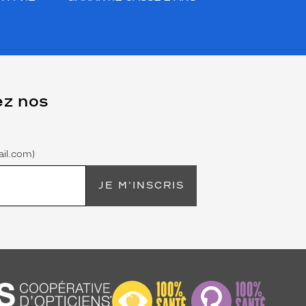
ez nos
il.com)
JE M'INSCRIS