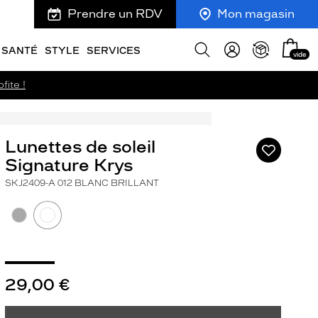
Prendre un RDV
Mon magasin
Mon
Afficher
SANTÉ
STYLE
SERVICES
vide
panie
la
recherche
fite !
Lunettes de soleil
Ajouter
à
Signature Krys
ma
SKJ2409-A 012 BLANC BRILLANT
liste
d’envies
29,00 €
ivant