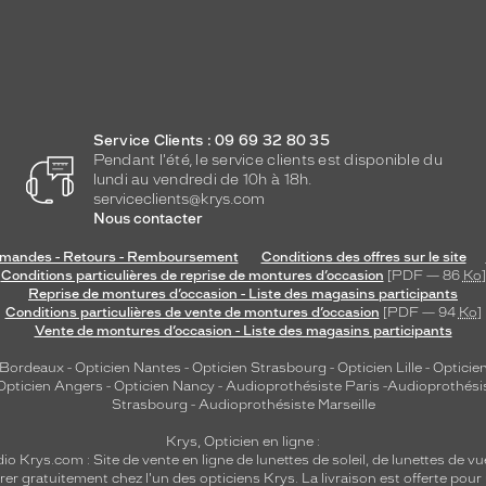
Service Clients : 09 69 32 80 35
Pendant l'été, le service clients est disponible du
lundi au vendredi de 10h à 18h.
serviceclients@krys.com
Nous contacter
andes - Retours - Remboursement
Conditions des offres sur le site
Conditions particulières de reprise de montures d’occasion
[PDF — 86
Ko
]
Reprise de montures d’occasion - Liste des magasins participants
Conditions particulières de vente de montures d’occasion
[PDF — 94
Ko
]
Vente de montures d’occasion - Liste des magasins participants
 Bordeaux
-
Opticien Nantes
-
Opticien Strasbourg
-
Opticien Lille
-
Opticien
Opticien Angers
-
Opticien Nancy
-
Audioprothésiste Paris
-
Audioprothési
Strasbourg
-
Audioprothésiste Marseille
Krys, Opticien en ligne :
dio
Krys.com : Site de vente en ligne de lunettes de soleil, de lunettes de vu
rer gratuitement chez l'un des opticiens Krys. La livraison est offerte pour