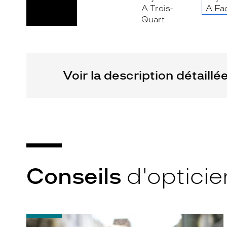
Plastique
Codir
Marque
Signature
Krys
Voir la description détaillé
Conseils
d'opticie
-