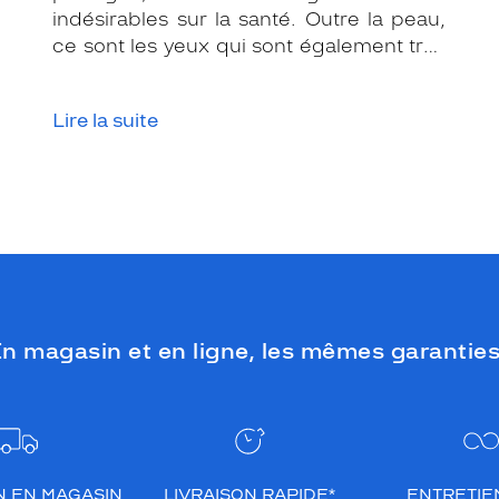
indésirables sur la santé. Outre la peau,
ce sont les yeux qui sont également très
exposés aux rayonnements ultraviolets
(UV). Même si le soleil se fait discret ou
Lire la suite
que le temps est couvert, il est donc
impératif de les protéger en ville, à la
mer, à la montagne, lors de toutes les
activités en extérieur.
n magasin et en ligne, les mêmes garanties
N EN MAGASIN
LIVRAISON RAPIDE*
ENTRETIEN