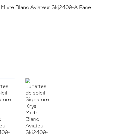
RE_FACEBOOK_TITLE
.SHARE_TWITTER_TITLE