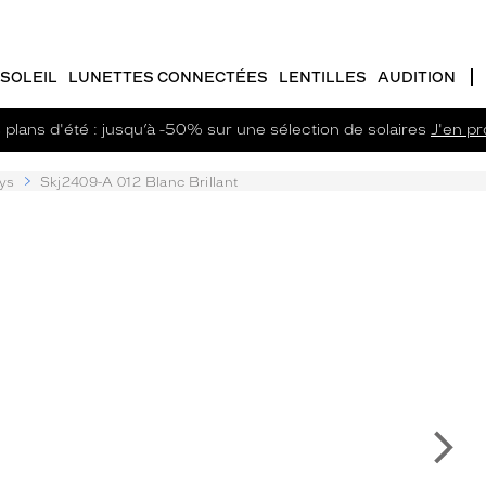
SOLEIL
LUNETTES CONNECTÉES
LENTILLES
AUDITION
plans d'été : jusqu’à -50% sur une sélection de solaires
J'en pro
ys
Skj2409-A 012 Blanc Brillant
Su