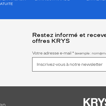
ATUITE
(Ce
Restez informé et recev
champ
offres KRYS
est
Name
obligatoire)
Votre adresse e-mail
*
(exemple : nom@ma
ien