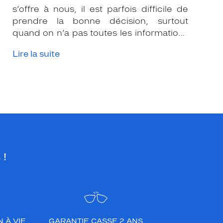
s’offre à nous, il est parfois difficile de
prendre la bonne décision, surtout
quand on n’a pas toutes les informations
nécessaires. Les opticiens Krys sont là
Lire la suite
pour vous conseiller et apporter leur
expertise afin que vous fassiez le bon
choix en fonction de votre amétropie
et/ou de l’activité sportive pratiquée.
 !
 À VIE
GARANTIE CASSE 2 ANS