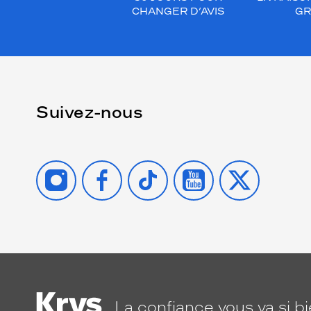
CHANGER D’AVIS
GR
Suivez-nous
INSTAGRAM
FACEBOOK
TIKTOK
YOUTUBE
X
La confiance
vous va si b