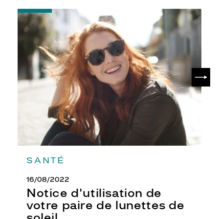
-
Notice
d'utilisation
de
votre
paire
de
SUIV
lunettes
de
soleil
SANTÉ
16/08/2022
Notice d'utilisation de
votre paire de lunettes de
soleil