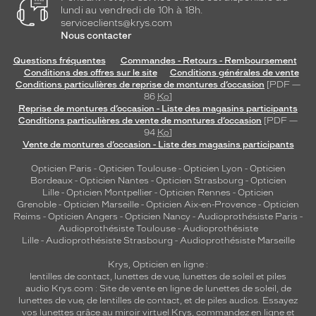
lundi au vendredi de 10h à 18h.
serviceclients@krys.com
Nous contacter
Questions fréquentes
Commandes - Retours - Remboursement
Conditions des offres sur le site
Conditions générales de vente
Conditions particulières de reprise de montures d’occasion
[PDF —
86
Ko
]
Reprise de montures d’occasion - Liste des magasins participants
Conditions particulières de vente de montures d’occasion
[PDF —
94
Ko
]
Vente de montures d’occasion - Liste des magasins participants
Opticien Paris
-
Opticien Toulouse
-
Opticien Lyon
-
Opticien
Bordeaux
-
Opticien Nantes
-
Opticien Strasbourg
-
Opticien
Lille
-
Opticien Montpellier
-
Opticien Rennes
-
Opticien
Grenoble
-
Opticien Marseille
-
Opticien Aix-en-Provence
-
Opticien
Reims
-
Opticien Angers
-
Opticien Nancy
-
Audioprothésiste Paris
-
Audioprothésiste Toulouse
-
Audioprothésiste
Lille
-
Audioprothésiste Strasbourg
-
Audioprothésiste Marseille
Krys, Opticien en ligne :
lentilles de contact
,
lunettes de vue
,
lunettes de soleil
et
piles
audio
Krys.com : Site de vente en ligne de lunettes de soleil, de
lunettes de vue, de
lentilles de contact
, et de piles audios. Essayez
vos lunettes grâce au miroir virtuel Krys, commandez en ligne et