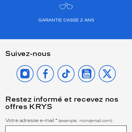
GARANTIE CASSE 2 ANS
Suivez-nous
INSTAGRAM
FACEBOOK
TIKTOK
YOUTUBE
X
Restez informé et recevez nos
(Ce
champ
offres KRYS
est
Name
obligatoire)
Votre adresse e-mail
*
(exemple : nom@mail.com)