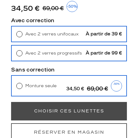
3
34,50 €
-50%
69,00 €
Polarisant
Avec correction
Oui
Type
de
À partir de 39 €
Avec 2 verres unifocaux
verres
Retrait en magasin
Offert
compatibles
À partir de 99 €
Avec 2 verres progressifs
Progressifs
Retrait en magasin
Offert
Unifocaux
Sans correction
Type
de
montage
-50%
Monture seule
69,00 €
34,50 €
Cerclé
Livraison à domicile
5,90 €
Retrait en magasin
Offert
Taille
de
CHOISIR CES LUNETTES
monture
M
discountDetail
RÉSERVER EN MAGASIN