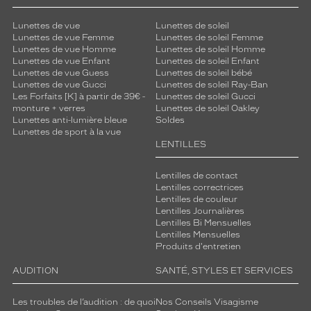
Lunettes de vue
Lunettes de soleil
Lunettes de vue Femme
Lunettes de soleil Femme
Lunettes de vue Homme
Lunettes de soleil Homme
Lunettes de vue Enfant
Lunettes de soleil Enfant
Lunettes de vue Guess
Lunettes de soleil bébé
Lunettes de vue Gucci
Lunettes de soleil Ray-Ban
Les Forfaits [K] à partir de 39€ -
Lunettes de soleil Gucci
monture + verres
Lunettes de soleil Oakley
Lunettes anti-lumière bleue
Soldes
Lunettes de sport à la vue
LENTILLES
Lentilles de contact
Lentilles correctrices
Lentilles de couleur
Lentilles Journalières
Lentilles Bi Mensuelles
Lentilles Mensuelles
Produits d'entretien
AUDITION
SANTÉ, STYLES ET SERVICES
Les troubles de l’audition : de quoi
Nos Conseils Visagisme