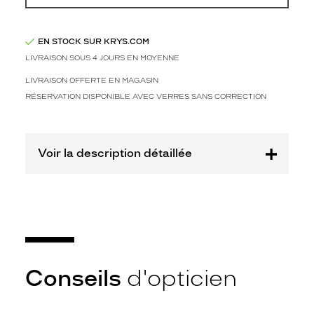
-50%
Afficher
la
EN STOCK SUR KRYS.COM
mention
LIVRAISON SOUS 4 JOURS EN MOYENNE
Prix
LIVRAISON OFFERTE EN MAGASIN
web
RÉSERVATION DISPONIBLE AVEC VERRES SANS CORRECTION
Non
Matière
Plastique
Voir la description détaillée
Fournisseur
Codir
Marque
Signature
Krys
Conseils
d'opticien