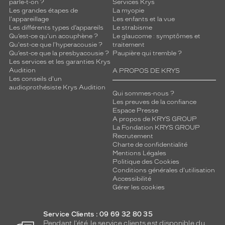
parle-t-on ?
Services Krys
Les grandes étapes de
La myopie
l'appareillage
Les enfants et la vue
Les différents types d’appareils
Le strabisme
Qu’est-ce qu'un acouphène ?
Le glaucome : symptômes et
Qu'est-ce que l'hyperacousie ?
traitement
Qu’est-ce que la presbyacousie ?
Paupière qui tremble ?
Les services et les garanties Krys
Audition
A PROPOS DE KRYS
Les conseils d'un
audioprothésiste Krys Audition
Qui sommes-nous ?
Les preuves de la confiance
Espace Presse
A propos de KRYS GROUP
La Fondation KRYS GROUP
Recrutement
Charte de confidentialité
Mentions Légales
Politique des Cookies
Conditions générales d'utilisation
Accessibilité
Gérer les cookies
Service Clients : 09 69 32 80 35
Pendant l'été, le service clients est disponible du